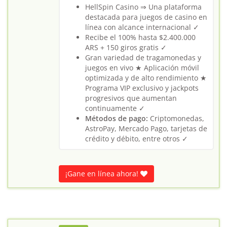
HellSpin Casino ⇒ Una plataforma
destacada para juegos de casino en
línea con alcance internacional ✓
Recibe el 100% hasta $2.400.000
ARS + 150 giros gratis ✓
Gran variedad de tragamonedas y
juegos en vivo ★ Aplicación móvil
optimizada y de alto rendimiento ★
Programa VIP exclusivo y jackpots
progresivos que aumentan
continuamente ✓
Métodos de pago:
Criptomonedas,
AstroPay, Mercado Pago, tarjetas de
crédito y débito, entre otros ✓
¡Gane en línea ahora!