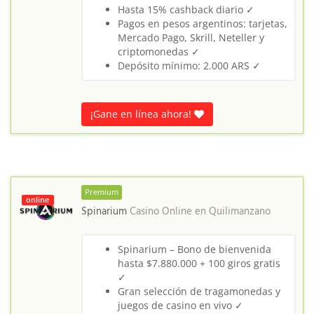
Hasta 15% cashback diario ✓
Pagos en pesos argentinos: tarjetas,
Mercado Pago, Skrill, Neteller y
criptomonedas ✓
Depósito mínimo: 2.000 ARS ✓
¡Gane en línea ahora!
Premium
online
Spinarium
Casino Online en
Quilimanzano
Spinarium – Bono de bienvenida
hasta $7.880.000 + 100 giros gratis
✓
Gran selección de tragamonedas y
juegos de casino en vivo ✓