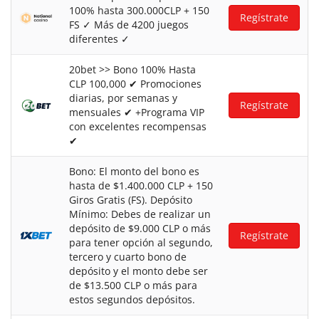
100% hasta 300.000CLP + 150
Regístrate
FS ✓ Más de 4200 juegos
diferentes ✓
20bet >> Bono 100% Hasta
CLP 100,000 ✔ Promociones
diarias, por semanas y
Regístrate
mensuales ✔ +Programa VIP
con excelentes recompensas
✔
Bono: El monto del bono es
hasta de $1.400.000 CLP + 150
Giros Gratis (FS). Depósito
Mínimo: Debes de realizar un
depósito de $9.000 CLP o más
Regístrate
para tener opción al segundo,
tercero y cuarto bono de
depósito y el monto debe ser
de $13.500 CLP o más para
estos segundos depósitos.