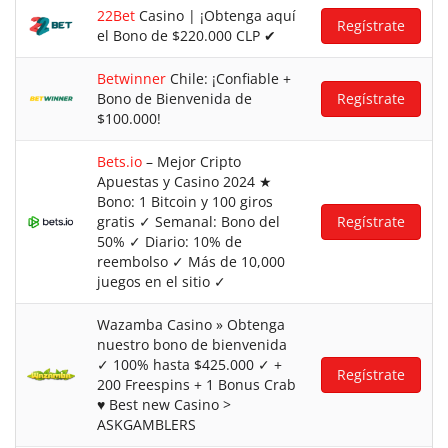
22Bet
Casino | ¡Obtenga aquí
Regístrate
el Bono de $220.000 CLP ✔
Betwinner
Chile: ¡Confiable +
Bono de Bienvenida de
Regístrate
$100.000!
Bets.io
– Mejor Cripto
Apuestas y Casino 2024 ★
Bono: 1 Bitcoin y 100 giros
gratis ✓ Semanal: Bono del
Regístrate
50% ✓ Diario: 10% de
reembolso ✓ Más de 10,000
juegos en el sitio ✓
Wazamba Casino » Obtenga
nuestro bono de bienvenida
✓ 100% hasta $425.000 ✓ +
Regístrate
200 Freespins + 1 Bonus Crab
♥ Best new Casino >
ASKGAMBLERS