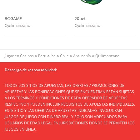
BC.GAME
20bet
Quilimanzano
Quilimanzano
Jugar en Casinos
♣
Peru
♣
Ica
♣
Chile
♣
Araucanía
♣
Quilimanzano
Descargo de responsabilidad:
TODOS LOS SITIOS DE APUESTAS, LAS OFERTAS / PROMOCIONES DE
APUESTAS Y LAS BONIFICACIONES QUE SE ENCUENTRAN ESTÁN SUJETAS
A LOS TÉRMINOS Y CONDICIONES DE CADA OPERADOR DE APUESTAS
RESPECTIVO Y PUEDEN INCLUIR REQUISITOS DE APUESTAS INDIVIDUALES.
ESTE SITIO Y LAS OFERTAS DE APUESTAS INDICADAS INVOLUCRAN
JUEGOS DE JUEGO CON DINERO REAL Y SOLO SON ADECUADOS PARA
USUARIOS DE EDAD LEGAL EN JURISDICCIONES DONDE SE PERMITEN LOS
JUEGOS EN LÍNEA.