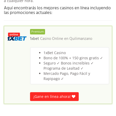
a cualquier hora.
Aquí encontrarás los mejores casinos en línea incluyendo
las promociones actuales:
Premium
online
1xbet
Casino Online en
Quilimanzano
1xBet Casino
Bono de 100% + 150 giros gratis ✓
Seguro ✓ Bonos increíbles ✓
Programa de Lealtad ✓
Mercado Pago, Pago Fácil y
Rapipago ✓
¡Gane en línea ahora!