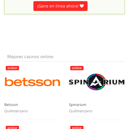
¡Gane en línea ahora!
Mejores casinos online:
online
online
Betsson
Spinarium
Quilimanzano
Quilimanzano
online
online