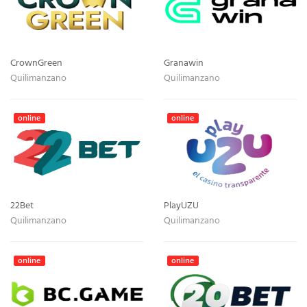
CrownGreen
Granawin
Quilimanzano
Quilimanzano
online
online
22Bet
PlayUZU
Quilimanzano
Quilimanzano
online
online