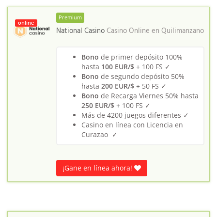
Premium
online
National Casino
Casino Online en
Quilimanzano
Bono
de primer depósito 100%
hasta
100 EUR/$
+ 100 FS ✓
Bono
de segundo depósito 50%
hasta
200 EUR/$
+ 50 FS ✓
Bono
de Recarga Viernes 50% hasta
250 EUR/$
+ 100 FS ✓
Más de 4200 juegos diferentes ✓
Casino en línea con Licencia en
Curazao ✓
¡Gane en línea ahora!