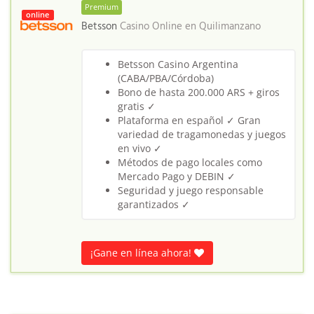
Premium
online
Betsson
Casino Online en
Quilimanzano
Betsson Casino Argentina
(CABA/PBA/Córdoba)
Bono de hasta 200.000 ARS + giros
gratis ✓
Plataforma en español ✓ Gran
variedad de tragamonedas y juegos
en vivo ✓
Métodos de pago locales como
Mercado Pago y DEBIN ✓
Seguridad y juego responsable
garantizados ✓
¡Gane en línea ahora!