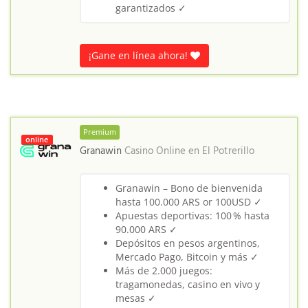
garantizados ✓
¡Gane en línea ahora!
Premium
online
Granawin
Casino Online en
El Potrerillo
Granawin – Bono de bienvenida
hasta 100.000 ARS or 100USD ✓
Apuestas deportivas: 100 % hasta
90.000 ARS ✓
Depósitos en pesos argentinos,
Mercado Pago, Bitcoin y más ✓
Más de 2.000 juegos:
tragamonedas, casino en vivo y
mesas ✓