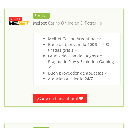
Premium
online
Melbet
Casino Online en
El Potrerillo
Melbet Casino Argentina >>
Bono de bienvenida 100% + 290
tiradas gratis ✓
Gran selección de juegos de
Pragmatic Play y Evolution Gaming
✓
Buen proveedor de apuestas ✓
Atención al cliente 24/7 ✓
¡Gane en línea ahora!