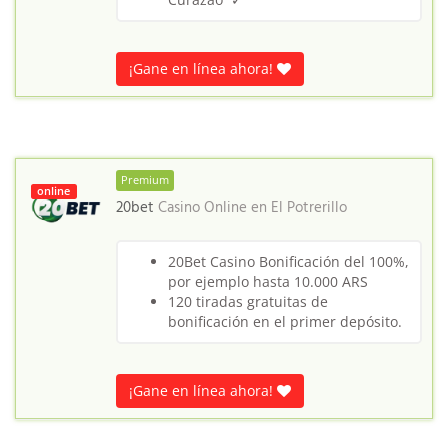
¡Gane en línea ahora!
Premium
online
20bet
Casino Online en
El Potrerillo
20Bet Casino Bonificación del 100%,
por ejemplo hasta 10.000 ARS
120 tiradas gratuitas de
bonificación en el primer depósito.
¡Gane en línea ahora!