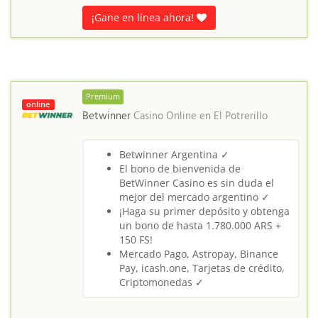
¡Gane en línea ahora!
Premium
online
Betwinner
Casino Online en
El Potrerillo
Betwinner Argentina ✓
El bono de bienvenida de
BetWinner Casino es sin duda el
mejor del mercado argentino ✓
¡Haga su primer depósito y obtenga
un bono de hasta 1.780.000 ARS +
150 FS!
Mercado Pago, Astropay, Binance
Pay, icash.one, Tarjetas de crédito,
Criptomonedas ✓