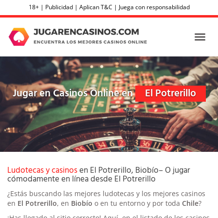
Skip
18+ | Publicidad | Aplican T&C | Juega con responsabilidad
to
main
content
Toggl
navig
Jugar en Casinos Online en
El Potrerillo
Ludotecas y casinos
en El Potrerillo, Biobío– O jugar
cómodamente en línea desde El Potrerillo
¿Estás buscando las mejores ludotecas y los mejores casinos
en
El Potrerillo
, en
Biobío
o en tu entorno
y por toda
Chile
?
¡Has llegado al sitio correcto! Aquí, en el listado de los casinos