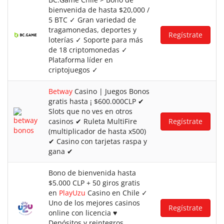
bienvenida de hasta $20,000 /
5 BTC ✓ Gran variedad de
tragamonedas, deportes y
Regístrate
loterías ✓ Soporte para más
de 18 criptomonedas ✓
Plataforma líder en
criptojuegos ✓
Betway
Casino | Juegos Bonos
gratis hasta ¡ $600.000CLP ✔
Slots que no ves en otros
casinos ✔ Ruleta MultiFire
Regístrate
(multiplicador de hasta x500)
✔ Casino con tarjetas raspa y
gana ✔
Bono de bienvenida hasta
$5.000 CLP + 50 giros gratis
en
PlayUzu
Casino en Chile ✓
Uno de los mejores casinos
Regístrate
online con licencia ♥
Depósitos y reintegros