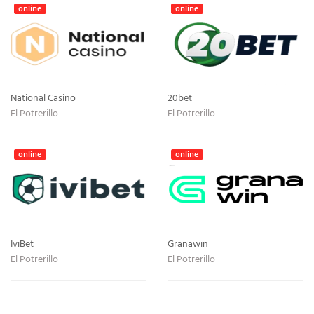
online
online
National Casino
20bet
El Potrerillo
El Potrerillo
online
online
IviBet
Granawin
El Potrerillo
El Potrerillo