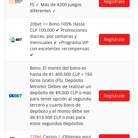
Regístrate
FS ✓ Más de 4200 juegos
diferentes ✓
20bet >> Bono 100% Hasta
CLP 100,000 ✔ Promociones
diarias, por semanas y
Regístrate
mensuales ✔ +Programa VIP
con excelentes recompensas
✔
Bono: El monto del bono es
hasta de $1.400.000 CLP + 150
Giros Gratis (FS). Depósito
Mínimo: Debes de realizar un
depósito de $9.000 CLP o más
Regístrate
para tener opción al segundo,
tercero y cuarto bono de
depósito y el monto debe ser
de $13.500 CLP o más para
estos segundos depósitos.
22Bet
Casino | ¡Obtenga aquí