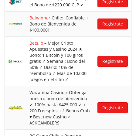
Regístrate
el Bono de $220.000 CLP ✔
Betwinner
Chile: ¡Confiable +
Bono de Bienvenida de
Regístrate
$100.000!
Bets.io
– Mejor Cripto
Apuestas y Casino 2024 ★
Bono: 1 Bitcoin y 100 giros
gratis ✓ Semanal: Bono del
Regístrate
50% ✓ Diario: 10% de
reembolso ✓ Más de 10,000
juegos en el sitio ✓
Wazamba Casino » Obtenga
nuestro bono de bienvenida
✓ 100% hasta $425.000 ✓ +
Regístrate
200 Freespins + 1 Bonus Crab
♥ Best new Casino >
ASKGAMBLERS
BC.Game Chile > Bono de