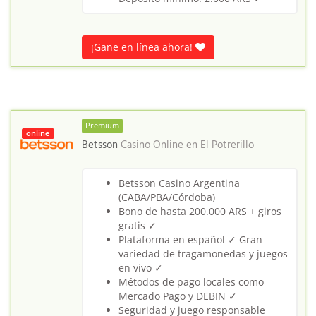
¡Gane en línea ahora!
Premium
online
Betsson
Casino Online en
El Potrerillo
Betsson Casino Argentina
(CABA/PBA/Córdoba)
Bono de hasta 200.000 ARS + giros
gratis ✓
Plataforma en español ✓ Gran
variedad de tragamonedas y juegos
en vivo ✓
Métodos de pago locales como
Mercado Pago y DEBIN ✓
Seguridad y juego responsable