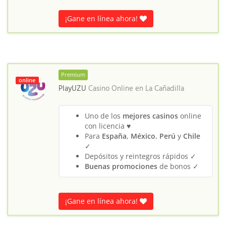
¡Gane en línea ahora!
Premium
online
PlayUZU
Casino Online en
La Cañadilla
Uno de los
mejores casinos
online
con licencia ♥
Para
España
,
México
,
Perú
y
Chile
✓
Depósitos y reintegros rápidos ✓
Buenas promociones
de bonos ✓
¡Gane en línea ahora!