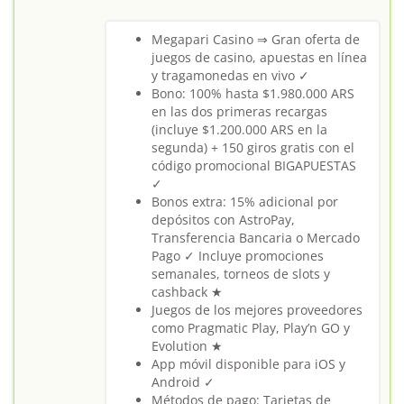
Megapari Casino ⇒ Gran oferta de
juegos de casino, apuestas en línea
y tragamonedas en vivo ✓
Bono: 100% hasta $1.980.000 ARS
en las dos primeras recargas
(incluye $1.200.000 ARS en la
segunda) + 150 giros gratis con el
código promocional BIGAPUESTAS
✓
Bonos extra: 15% adicional por
depósitos con AstroPay,
Transferencia Bancaria o Mercado
Pago ✓ Incluye promociones
semanales, torneos de slots y
cashback ★
Juegos de los mejores proveedores
como Pragmatic Play, Play’n GO y
Evolution ★
App móvil disponible para iOS y
Android ✓
Métodos de pago: Tarjetas de