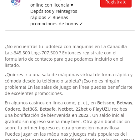
Regístrate
online con licencia ♥
Depósitos y reintegros
rápidos ✓ Buenas
promociones de bonos ✓
¿No encuentras tu ludoteca con máquinas en La Cañadilla
Lat:-345.500 Lng:-707.500 ? Entonces regístrate con el
formulario de contacto para que podamos incluirlo en el
listado.
¿Quieres ir a una sala de máquinas virtual de forma rápida y
cómoda desde tu teléfono o tableta? ¡Eso no es ningún
problema! En las salas de juego en línea puedes beneficiarte
de excelentes promociones.
En algunos casinos en línea como, p. ej., en
Betsson
,
Betway
,
Codere
,
Bet365, Betsafe, Netbet, 22bet
o
PlayUZU
recibes
una bonificación de bienvenida
en 2022
. Un saldo inicial
gratuito sin ingreso suena muy bien. Otra gran bonificación
sobre tu primer ingreso es otra promoción maravillosa.
Puedes jugar en las máquinas y juegos más populares del