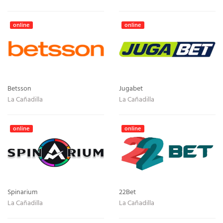
online
online
Betsson
Jugabet
La Cañadilla
La Cañadilla
online
online
Spinarium
22Bet
La Cañadilla
La Cañadilla