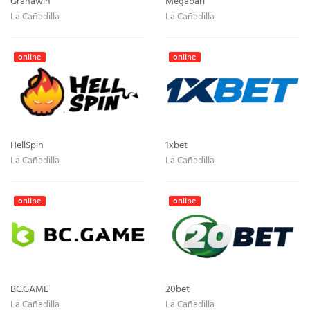
Granawin
Megapari
La Cañadilla
La Cañadilla
online
online
HellSpin
1xbet
La Cañadilla
La Cañadilla
online
online
BC.GAME
20bet
La Cañadilla
La Cañadilla