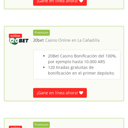
¡Gane en línea ahora!
Premium
online
20bet
Casino Online en
La Cañadilla
20Bet Casino Bonificación del 100%,
por ejemplo hasta 10.000 ARS
120 tiradas gratuitas de
bonificación en el primer depósito.
¡Gane en línea ahora!
Premium
online