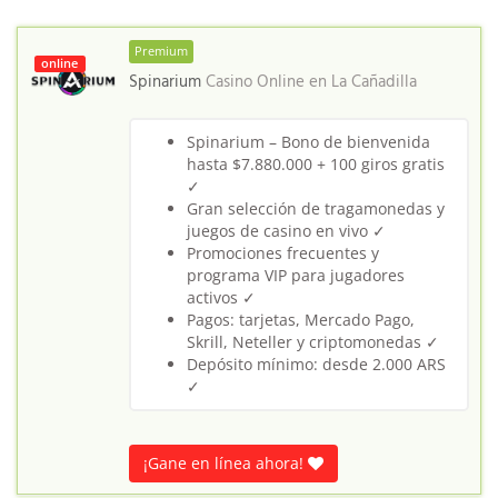
Premium
online
Spinarium
Casino Online en
La Cañadilla
Spinarium – Bono de bienvenida
hasta $7.880.000 + 100 giros gratis
✓
Gran selección de tragamonedas y
juegos de casino en vivo ✓
Promociones frecuentes y
programa VIP para jugadores
activos ✓
Pagos: tarjetas, Mercado Pago,
Skrill, Neteller y criptomonedas ✓
Depósito mínimo: desde 2.000 ARS
✓
¡Gane en línea ahora!