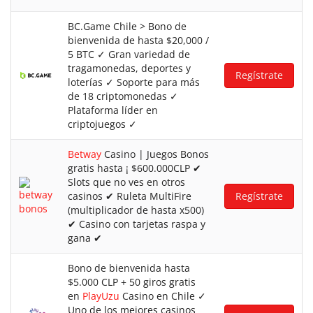
BC.Game Chile > Bono de
bienvenida de hasta $20,000 /
5 BTC ✓ Gran variedad de
tragamonedas, deportes y
Regístrate
loterías ✓ Soporte para más
de 18 criptomonedas ✓
Plataforma líder en
criptojuegos ✓
Betway
Casino | Juegos Bonos
gratis hasta ¡ $600.000CLP ✔
Slots que no ves en otros
casinos ✔ Ruleta MultiFire
Regístrate
(multiplicador de hasta x500)
✔ Casino con tarjetas raspa y
gana ✔
Bono de bienvenida hasta
$5.000 CLP + 50 giros gratis
en
PlayUzu
Casino en Chile ✓
Uno de los mejores casinos