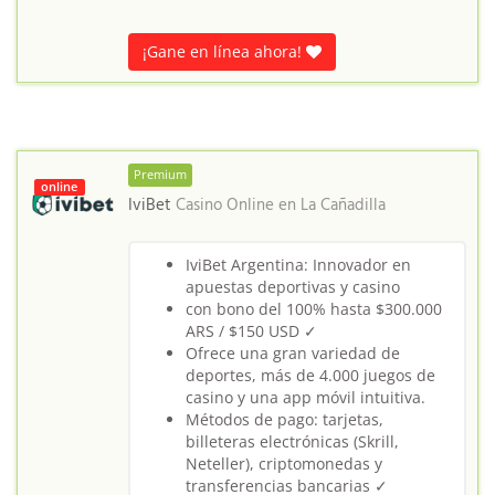
¡Gane en línea ahora!
Premium
online
IviBet
Casino Online en
La Cañadilla
IviBet Argentina: Innovador en
apuestas deportivas y casino
con bono del 100% hasta $300.000
ARS / $150 USD ✓
Ofrece una gran variedad de
deportes, más de 4.000 juegos de
casino y una app móvil intuitiva.
Métodos de pago: tarjetas,
billeteras electrónicas (Skrill,
Neteller), criptomonedas y
transferencias bancarias ✓