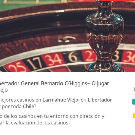
bertador General Bernardo O’Higgins– O jugar
ejo
mejores casinos en
Larmahue Viejo
, en
Libertador
y por toda
Chile
?
ado de los casinos en tu entorno con dirección y
r la evaluación de los casinos.