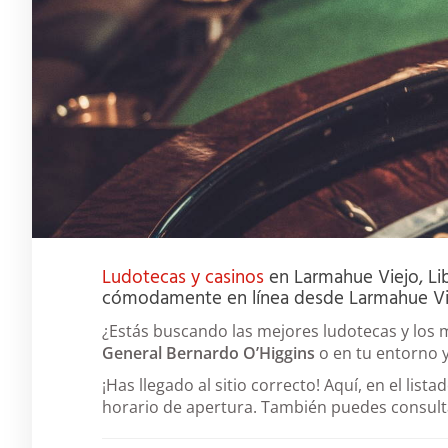
Ludotecas y casinos
en Larmahue Viejo, Li
cómodamente en línea desde Larmahue Vi
¿Estás buscando las mejores ludotecas y los 
General Bernardo O’Higgins
o en tu entorno
¡Has llegado al sitio correcto! Aquí, en el list
horario de apertura. También puedes consulta