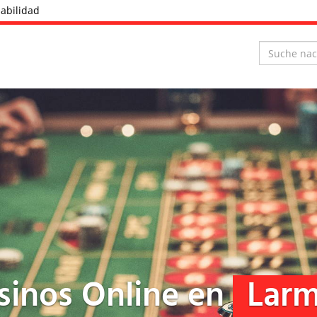
sabilidad
sinos Online en
Larm