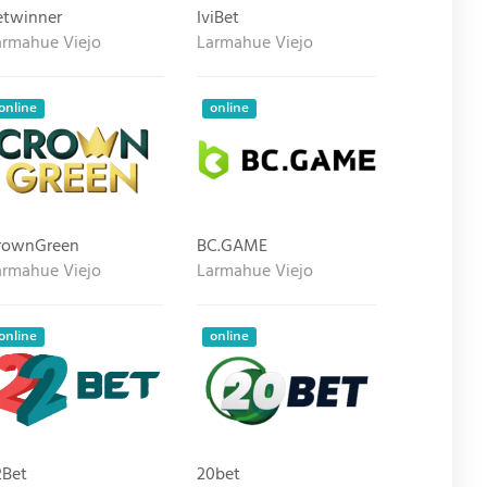
etwinner
IviBet
armahue Viejo
Larmahue Viejo
online
online
rownGreen
BC.GAME
armahue Viejo
Larmahue Viejo
online
online
2Bet
20bet