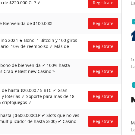
o de $220.000 CLP ✔
Regístrate
L
de Bienvenida de $100.000!
Regístrate
ino 2024 ★ Bono: 1 Bitcoin y 100 giros
iario: 10% de reembolso ✓ Más de
Regístrate
1
bono de bienvenida ✓ 100% hasta
L
s Crab ♥ Best new Casino >
Regístrate
 de hasta $20,000 / 5 BTC ✓ Gran
y loterías ✓ Soporte para más de 18
Regístrate
n criptojuegos ✓
 hasta ¡ $600.000CLP ✔ Slots que no ves
(multiplicador de hasta x500) ✔ Casino
Regístrate
M
L