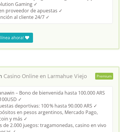
olution Gaming ✓
en proveedor de apuestas ✓
nción al cliente 24/7 ✓
 línea ahora!
n
Casino Online en
Larmahue Viejo
Premium
anawin – Bono de bienvenida hasta 100.000 ARS
 100USD ✓
estas deportivas: 100 % hasta 90.000 ARS ✓
pósitos en pesos argentinos, Mercado Pago,
coin y más ✓
 de 2.000 juegos: tragamonedas, casino en vivo
mesas ✓