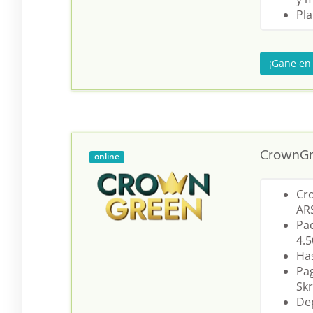
Pla
¡Gane en
CrownGr
online
Cr
ARS
Paq
4.
Ha
Pag
Skr
De