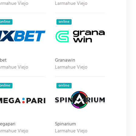
armahue Viejo
Larmahue Viejo
online
online
xbet
Granawin
armahue Viejo
Larmahue Viejo
online
online
egapari
Spinarium
armahue Viejo
Larmahue Viejo