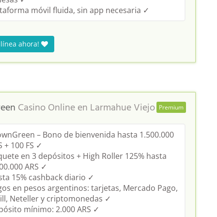
taforma móvil fluida, sin app necesaria ✓
 línea ahora!
een
Casino Online en
Larmahue Viejo
Premium
ownGreen – Bono de bienvenida hasta 1.500.000
 + 100 FS ✓
uete en 3 depósitos + High Roller 125% hasta
500.000 ARS ✓
sta 15% cashback diario ✓
os en pesos argentinos: tarjetas, Mercado Pago,
ill, Neteller y criptomonedas ✓
pósito mínimo: 2.000 ARS ✓