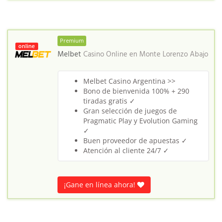
Premium
online
Melbet
Casino Online en
Monte Lorenzo Abajo
Melbet Casino Argentina >>
Bono de bienvenida 100% + 290
tiradas gratis ✓
Gran selección de juegos de
Pragmatic Play y Evolution Gaming
✓
Buen proveedor de apuestas ✓
Atención al cliente 24/7 ✓
¡Gane en línea ahora!