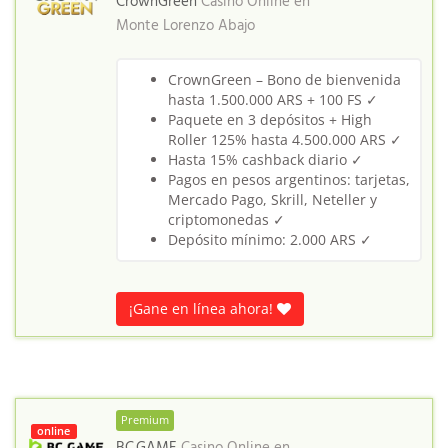
CrownGreen
Casino Online en
Monte Lorenzo Abajo
CrownGreen – Bono de bienvenida
hasta 1.500.000 ARS + 100 FS ✓
Paquete en 3 depósitos + High
Roller 125% hasta 4.500.000 ARS ✓
Hasta 15% cashback diario ✓
Pagos en pesos argentinos: tarjetas,
Mercado Pago, Skrill, Neteller y
criptomonedas ✓
Depósito mínimo: 2.000 ARS ✓
¡Gane en línea ahora!
Premium
online