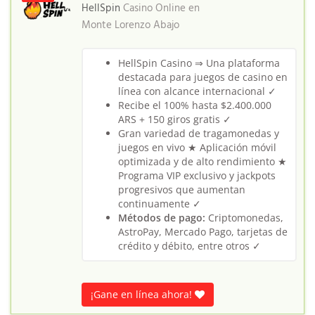
HellSpin
Casino Online en
Monte Lorenzo Abajo
HellSpin Casino ⇒ Una plataforma
destacada para juegos de casino en
línea con alcance internacional ✓
Recibe el 100% hasta $2.400.000
ARS + 150 giros gratis ✓
Gran variedad de tragamonedas y
juegos en vivo ★ Aplicación móvil
optimizada y de alto rendimiento ★
Programa VIP exclusivo y jackpots
progresivos que aumentan
continuamente ✓
Métodos de pago:
Criptomonedas,
AstroPay, Mercado Pago, tarjetas de
crédito y débito, entre otros ✓
¡Gane en línea ahora!