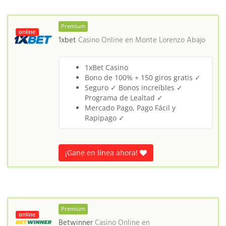
Premium
online
1xbet
Casino Online en
Monte Lorenzo Abajo
1xBet Casino
Bono de 100% + 150 giros gratis ✓
Seguro ✓ Bonos increíbles ✓
Programa de Lealtad ✓
Mercado Pago, Pago Fácil y
Rapipago ✓
¡Gane en línea ahora!
Premium
online
Betwinner
Casino Online en