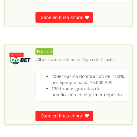
¡Gane en línea ahora!
Premium
online
20bet
Casino Online en
Agua de Canale
20Bet Casino Bonificación del 100%,
por ejemplo hasta 10.000 ARS
120 tiradas gratuitas de
bonificación en el primer depósito.
¡Gane en línea ahora!