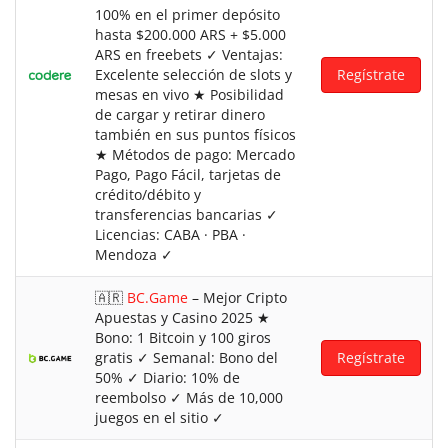
100% en el primer depósito
hasta $200.000 ARS + $5.000
ARS en freebets ✓ Ventajas:
Excelente selección de slots y
Regístrate
mesas en vivo ★ Posibilidad
de cargar y retirar dinero
también en sus puntos físicos
★ Métodos de pago: Mercado
Pago, Pago Fácil, tarjetas de
crédito/débito y
transferencias bancarias ✓
Licencias: CABA · PBA ·
Mendoza ✓
🇦🇷
BC.Game
– Mejor Cripto
Apuestas y Casino 2025 ★
Bono: 1 Bitcoin y 100 giros
gratis ✓ Semanal: Bono del
Regístrate
50% ✓ Diario: 10% de
reembolso ✓ Más de 10,000
juegos en el sitio ✓