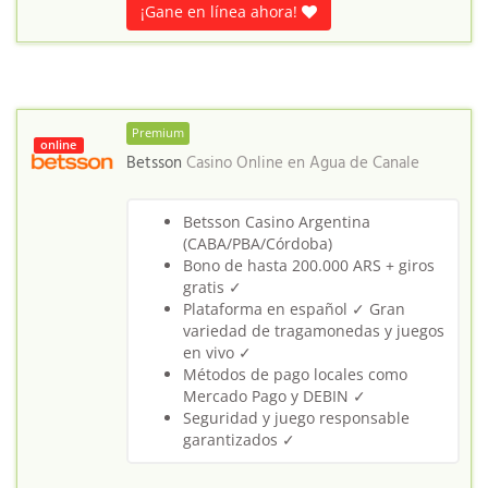
¡Gane en línea ahora!
Premium
online
Betsson
Casino Online en
Agua de Canale
Betsson Casino Argentina
(CABA/PBA/Córdoba)
Bono de hasta 200.000 ARS + giros
gratis ✓
Plataforma en español ✓ Gran
variedad de tragamonedas y juegos
en vivo ✓
Métodos de pago locales como
Mercado Pago y DEBIN ✓
Seguridad y juego responsable
garantizados ✓