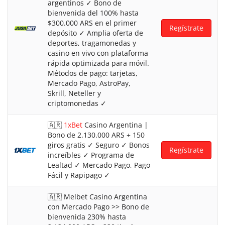
argentinos ✓ Bono de
bienvenida del 100% hasta
$300.000 ARS en el primer
Regístrate
depósito ✓ Amplia oferta de
deportes, tragamonedas y
casino en vivo con plataforma
rápida optimizada para móvil.
Métodos de pago: tarjetas,
Mercado Pago, AstroPay,
Skrill, Neteller y
criptomonedas ✓
🇦🇷
1xBet
Casino Argentina |
Bono de 2.130.000 ARS + 150
giros gratis ✓ Seguro ✓ Bonos
Regístrate
increíbles ✓ Programa de
Lealtad ✓ Mercado Pago, Pago
Fácil y Rapipago ✓
🇦🇷 Melbet Casino Argentina
con Mercado Pago >> Bono de
bienvenida 230% hasta