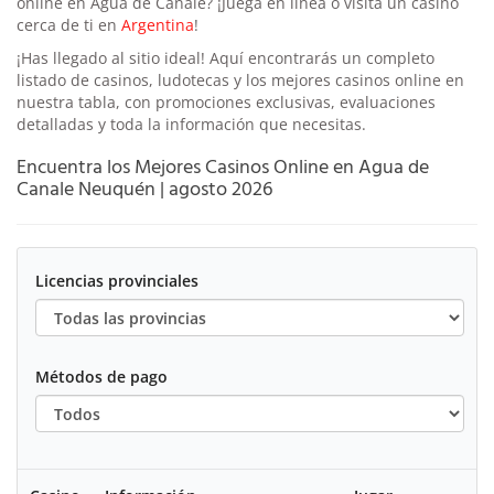
online en Agua de Canale? ¡Juega en línea o visita un casino
cerca de ti en
Argentina
!
¡Has llegado al sitio ideal! Aquí encontrarás un completo
listado de casinos, ludotecas y los mejores casinos online en
nuestra tabla, con promociones exclusivas, evaluaciones
detalladas y toda la información que necesitas.
Encuentra los Mejores Casinos Online en Agua de
Canale Neuquén | agosto 2026
Licencias provinciales
Métodos de pago