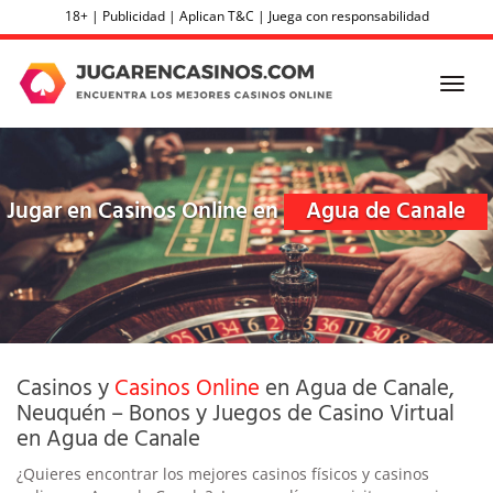
Skip
18+ | Publicidad | Aplican T&C | Juega con responsabilidad
to
main
content
Toggl
navig
Jugar en Casinos Online en
Agua de Canale
Casinos y
Casinos Online
en Agua de Canale,
Neuquén – Bonos y Juegos de Casino Virtual
en Agua de Canale
¿Quieres encontrar los mejores casinos físicos y casinos