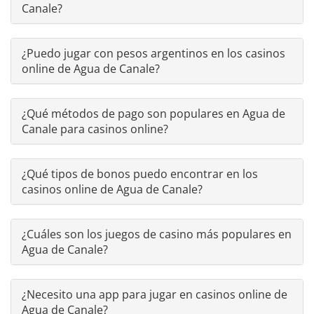
Canale?
¿Puedo jugar con pesos argentinos en los casinos
online de Agua de Canale?
¿Qué métodos de pago son populares en Agua de
Canale para casinos online?
¿Qué tipos de bonos puedo encontrar en los
casinos online de Agua de Canale?
¿Cuáles son los juegos de casino más populares en
Agua de Canale?
¿Necesito una app para jugar en casinos online de
Agua de Canale?