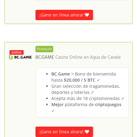
¡Gane en línea ahora!
Premium
online
BC.GAME
Casino Online en
Agua de Canale
BC.Game
> Bono de bienvenida
hasta
$20,000 / 5 BTC
✓
Gran selección de tragamonedas,
deportes y loterías ✓
Acepta más de 18 criptomonedas ✓
Mejor
plataforma de
criptojuegos
✓
¡Gane en línea ahora!