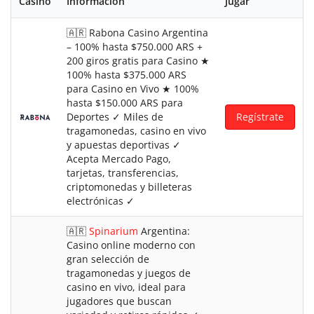
Casino
Información
Jugar
🇦🇷 Rabona Casino Argentina
– 100% hasta $750.000 ARS +
200 giros gratis para Casino ★
100% hasta $375.000 ARS
para Casino en Vivo ★ 100%
hasta $150.000 ARS para
Deportes ✓ Miles de
Regístrate
tragamonedas, casino en vivo
y apuestas deportivas ✓
Acepta Mercado Pago,
tarjetas, transferencias,
criptomonedas y billeteras
electrónicas ✓
🇦🇷
Spinarium
Argentina:
Casino online moderno con
gran selección de
tragamonedas y juegos de
casino en vivo, ideal para
jugadores que buscan