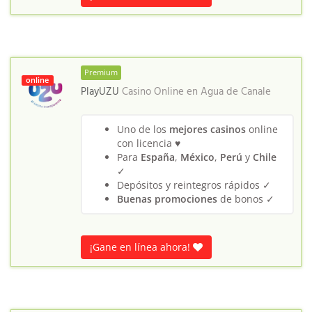
Premium
online
PlayUZU
Casino Online en
Agua de Canale
Uno de los
mejores casinos
online
con licencia ♥
Para
España
,
México
,
Perú
y
Chile
✓
Depósitos y reintegros rápidos ✓
Buenas promociones
de bonos ✓
¡Gane en línea ahora!