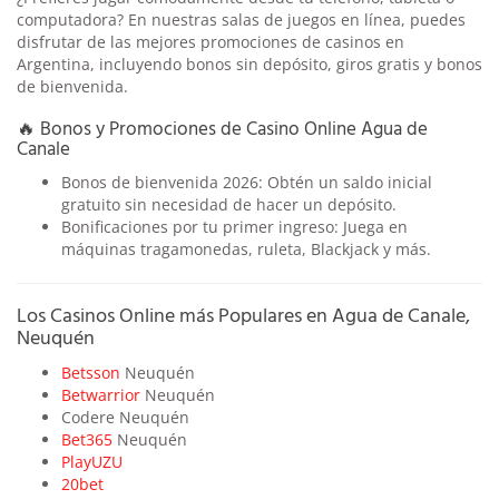
computadora? En nuestras salas de juegos en línea, puedes
disfrutar de las mejores promociones de casinos en
Argentina, incluyendo bonos sin depósito, giros gratis y bonos
de bienvenida.
🔥 Bonos y Promociones de Casino Online Agua de
Canale
Bonos de bienvenida 2026: Obtén un saldo inicial
gratuito sin necesidad de hacer un depósito.
Bonificaciones por tu primer ingreso: Juega en
máquinas tragamonedas, ruleta, Blackjack y más.
Los Casinos Online más Populares en Agua de Canale,
Neuquén
Betsson
Neuquén
Betwarrior
Neuquén
Codere Neuquén
Bet365
Neuquén
PlayUZU
20bet