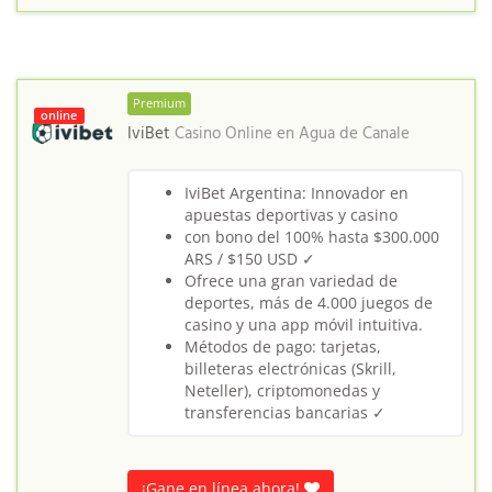
Premium
online
IviBet
Casino Online en
Agua de Canale
IviBet Argentina: Innovador en
apuestas deportivas y casino
con bono del 100% hasta $300.000
ARS / $150 USD ✓
Ofrece una gran variedad de
deportes, más de 4.000 juegos de
casino y una app móvil intuitiva.
Métodos de pago: tarjetas,
billeteras electrónicas (Skrill,
Neteller), criptomonedas y
transferencias bancarias ✓
¡Gane en línea ahora!