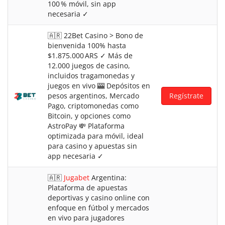
100 % móvil, sin app
necesaria ✓
🇦🇷 22Bet Casino > Bono de
bienvenida 100% hasta
$1.875.000 ARS ✓ Más de
12.000 juegos de casino,
incluidos tragamonedas y
juegos en vivo 🎰 Depósitos en
pesos argentinos, Mercado
Regístrate
Pago, criptomonedas como
Bitcoin, y opciones como
AstroPay 💸 Plataforma
optimizada para móvil, ideal
para casino y apuestas sin
app necesaria ✓
🇦🇷
Jugabet
Argentina:
Plataforma de apuestas
deportivas y casino online con
enfoque en fútbol y mercados
en vivo para jugadores