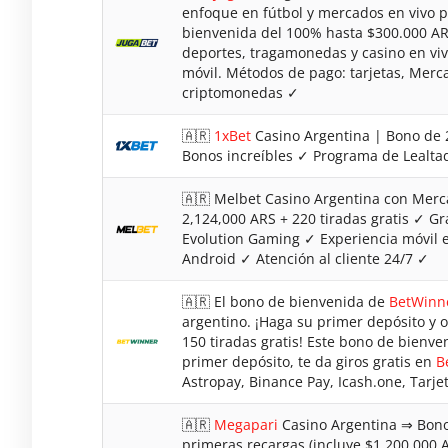
enfoque en fútbol y mercados en vivo 
bienvenida del 100% hasta $300.000 AR
deportes, tragamonedas y casino en vi
móvil. Métodos de pago: tarjetas, Mercad
criptomonedas ✓
🇦🇷
1xBet
Casino Argentina | Bono de 2
Bonos increíbles ✓ Programa de Lealta
🇦🇷 Melbet Casino Argentina con Mer
2,124,000 ARS + 220 tiradas gratis ✓ Gr
Evolution Gaming ✓ Experiencia móvil e
Android ✓ Atención al cliente 24/7 ✓
🇦🇷 El bono de bienvenida de
BetWinn
argentino. ¡Haga su primer depósito y 
150 tiradas gratis! Este bono de bienve
primer depósito, te da giros gratis en
B
Astropay, Binance Pay, Icash.one, Tarj
🇦🇷
Megapari
Casino Argentina ⇒ Bono
primeras recargas (incluye $1.200.000 A