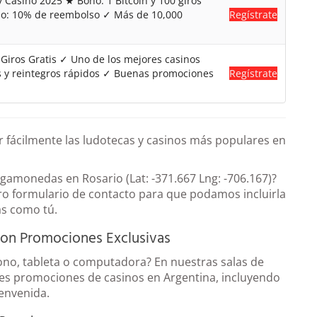
 Casino 2025 ★ Bono: 1 Bitcoin y 100 giros
io: 10% de reembolso ✓ Más de 10,000
Regístrate
Giros Gratis ✓ Uno de los mejores casinos
os y reintegros rápidos ✓ Buenas promociones
Regístrate
ar fácilmente las ludotecas y casinos más populares en
amonedas en Rosario (Lat: -371.667 Lng: -706.167)?
tro formulario de contacto para que podamos incluirla
as como tú.
con Promociones Exclusivas
ono, tableta o computadora? En nuestras salas de
ores promociones de casinos en Argentina, incluyendo
ienvenida.