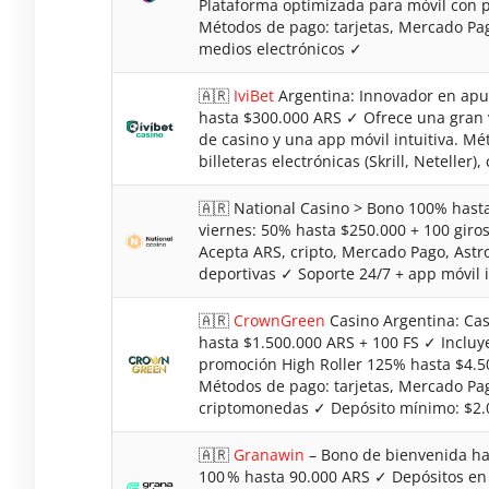
Plataforma optimizada para móvil con 
Métodos de pago: tarjetas, Mercado Pago
medios electrónicos ✓
🇦🇷
IviBet
Argentina: Innovador en apu
hasta $300.000 ARS ✓ Ofrece una gran 
de casino y una app móvil intuitiva. Mé
billeteras electrónicas (Skrill, Netelle
🇦🇷 National Casino > Bono 100% hasta
viernes: 50% hasta $250.000 + 100 giro
Acepta ARS, cripto, Mercado Pago, Astr
deportivas ✓ Soporte 24/7 + app móvil i
🇦🇷
CrownGreen
Casino Argentina: Cas
hasta $1.500.000 ARS + 100 FS ✓ Incluy
promoción High Roller 125% hasta $4.5
Métodos de pago: tarjetas, Mercado Pago,
criptomonedas ✓ Depósito mínimo: $2
🇦🇷
Granawin
– Bono de bienvenida ha
100 % hasta 90.000 ARS ✓ Depósitos en 