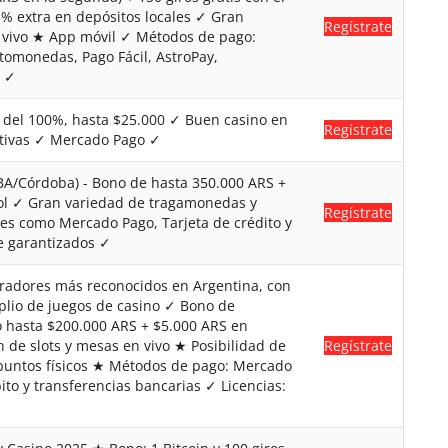
 extra en depósitos locales ✓ Gran
Regístrate
 vivo ★ App móvil ✓ Métodos de pago:
iptomonedas, Pago Fácil, AstroPay,
o ✓
 del 100%, hasta $25.000 ✓ Buen casino en
Regístrate
rtivas ✓ Mercado Pago ✓
A/Córdoba) - Bono de hasta 350.000 ARS +
ñol ✓ Gran variedad de tragamonedas y
Regístrate
es como Mercado Pago, Tarjeta de crédito y
e garantizados ✓
radores más reconocidos en Argentina, con
mplio de juegos de casino ✓ Bono de
o hasta $200.000 ARS + $5.000 ARS en
n de slots y mesas en vivo ★ Posibilidad de
Regístrate
 puntos físicos ★ Métodos de pago: Mercado
bito y transferencias bancarias ✓ Licencias: