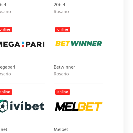
xbet
20bet
osario
Rosario
online
online
egapari
Betwinner
osario
Rosario
online
online
iBet
Melbet