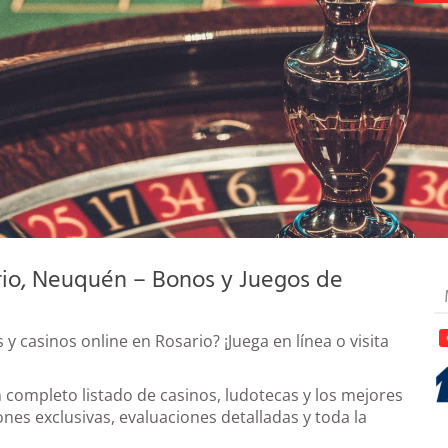
io, Neuquén – Bonos y Juegos de
y casinos online en Rosario? ¡Juega en línea o visita
un completo listado de casinos, ludotecas y los mejores
nes exclusivas, evaluaciones detalladas y toda la