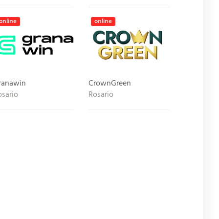
online
online
ranawin
CrownGreen
osario
Rosario