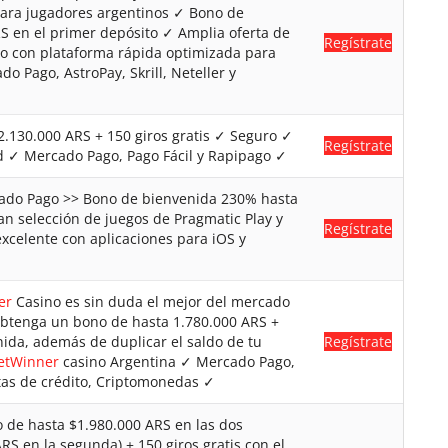
para jugadores argentinos ✓ Bono de
S en el primer depósito ✓ Amplia oferta de
Regístrate
vo con plataforma rápida optimizada para
o Pago, AstroPay, Skrill, Neteller y
.130.000 ARS + 150 giros gratis ✓ Seguro ✓
Regístrate
d ✓ Mercado Pago, Pago Fácil y Rapipago ✓
cado Pago >> Bono de bienvenida 230% hasta
an selección de juegos de Pragmatic Play y
Regístrate
xcelente con aplicaciones para iOS y
er
Casino es sin duda el mejor del mercado
obtenga un bono de hasta 1.780.000 ARS +
nida, además de duplicar el saldo de tu
Regístrate
etWinner
casino Argentina ✓ Mercado Pago,
etas de crédito, Criptomonedas ✓
 de hasta $1.980.000 ARS en las dos
RS en la segunda) + 150 giros gratis con el