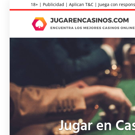
Skip
18+ | Publicidad | Aplican T&C | Juega con respon
to
main
content
Jugar en Ca