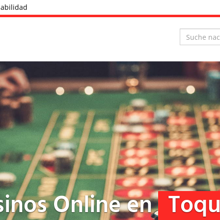
sabilidad
sinos Online en
Toqu