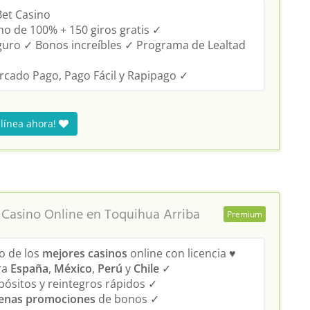
Bet Casino
o de 100% + 150 giros gratis ✓
guro ✓ Bonos increíbles ✓ Programa de Lealtad
cado Pago, Pago Fácil y Rapipago ✓
 línea ahora!
Casino Online en
Toquihua Arriba
Premium
o de los
mejores casinos
online con licencia ♥
ra
España
,
México
,
Perú
y
Chile
✓
ósitos y reintegros rápidos ✓
enas promociones
de bonos ✓