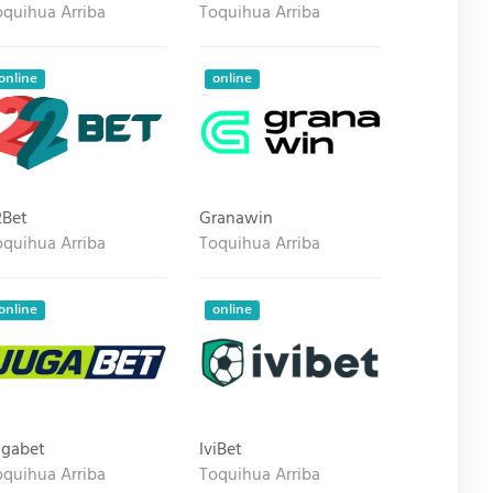
oquihua Arriba
Toquihua Arriba
online
online
2Bet
Granawin
oquihua Arriba
Toquihua Arriba
online
online
ugabet
IviBet
oquihua Arriba
Toquihua Arriba