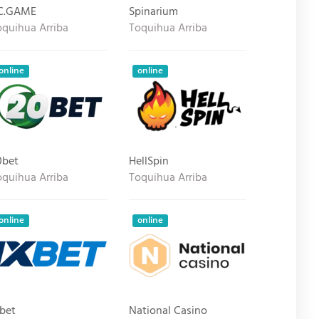
C.GAME
Spinarium
oquihua Arriba
Toquihua Arriba
online
online
0bet
HellSpin
oquihua Arriba
Toquihua Arriba
online
online
xbet
National Casino