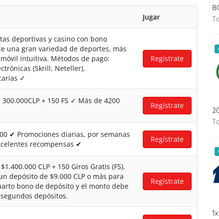
B
Jugar
T
tas deportivas y casino con bono
ce una gran variedad de deportes, más
móvil intuitiva. Métodos de pago:
Regístrate
trónicas (Skrill, Neteller),
carias ✓
 300.000CLP + 150 FS ✓ Más de 4200
Regístrate
2
T
00 ✔ Promociones diarias, por semanas
Regístrate
xcelentes recompensas ✔
$1.400.000 CLP + 150 Giros Gratis (FS).
un depósito de $9.000 CLP o más para
Regístrate
cuarto bono de depósito y el monto debe
 segundos depósitos.
1