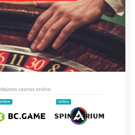
Mejores casinos online:
online
online