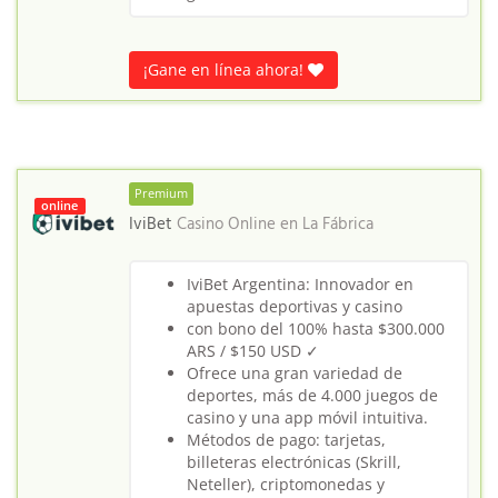
¡Gane en línea ahora!
Premium
online
IviBet
Casino Online en
La Fábrica
IviBet Argentina: Innovador en
apuestas deportivas y casino
con bono del 100% hasta $300.000
ARS / $150 USD ✓
Ofrece una gran variedad de
deportes, más de 4.000 juegos de
casino y una app móvil intuitiva.
Métodos de pago: tarjetas,
billeteras electrónicas (Skrill,
Neteller), criptomonedas y