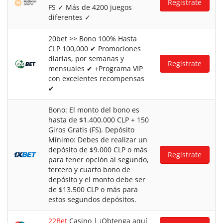
Regístrate
FS ✓ Más de 4200 juegos
diferentes ✓
20bet >> Bono 100% Hasta
CLP 100,000 ✔ Promociones
diarias, por semanas y
Regístrate
mensuales ✔ +Programa VIP
con excelentes recompensas
✔
Bono: El monto del bono es
hasta de $1.400.000 CLP + 150
Giros Gratis (FS). Depósito
Mínimo: Debes de realizar un
depósito de $9.000 CLP o más
Regístrate
para tener opción al segundo,
tercero y cuarto bono de
depósito y el monto debe ser
de $13.500 CLP o más para
estos segundos depósitos.
22Bet
Casino | ¡Obtenga aquí