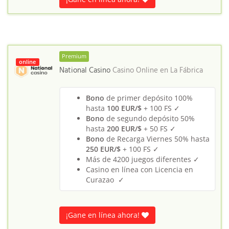
Premium
online
National Casino
Casino Online en
La Fábrica
Bono
de primer depósito 100%
hasta
100 EUR/$
+ 100 FS ✓
Bono
de segundo depósito 50%
hasta
200 EUR/$
+ 50 FS ✓
Bono
de Recarga Viernes 50% hasta
250 EUR/$
+ 100 FS ✓
Más de 4200 juegos diferentes ✓
Casino en línea con Licencia en
Curazao ✓
¡Gane en línea ahora!