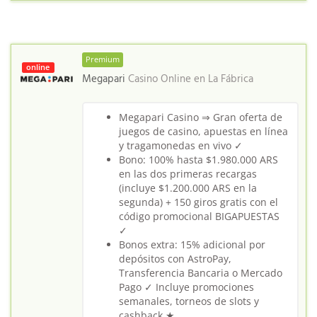
Premium
online
Megapari
Casino Online en
La Fábrica
Megapari Casino ⇒ Gran oferta de
juegos de casino, apuestas en línea
y tragamonedas en vivo ✓
Bono: 100% hasta $1.980.000 ARS
en las dos primeras recargas
(incluye $1.200.000 ARS en la
segunda) + 150 giros gratis con el
código promocional BIGAPUESTAS
✓
Bonos extra: 15% adicional por
depósitos con AstroPay,
Transferencia Bancaria o Mercado
Pago ✓ Incluye promociones
semanales, torneos de slots y
cashback ★