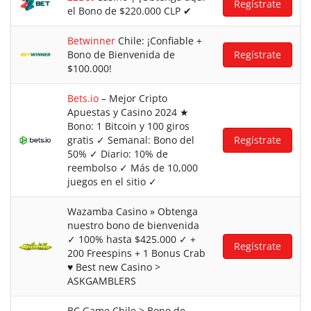
Regístrate
el Bono de $220.000 CLP ✔
Betwinner
Chile: ¡Confiable +
Bono de Bienvenida de
Regístrate
$100.000!
Bets.io
– Mejor Cripto
Apuestas y Casino 2024 ★
Bono: 1 Bitcoin y 100 giros
gratis ✓ Semanal: Bono del
Regístrate
50% ✓ Diario: 10% de
reembolso ✓ Más de 10,000
juegos en el sitio ✓
Wazamba Casino » Obtenga
nuestro bono de bienvenida
✓ 100% hasta $425.000 ✓ +
Regístrate
200 Freespins + 1 Bonus Crab
♥ Best new Casino >
ASKGAMBLERS
BC.Game Chile > Bono de