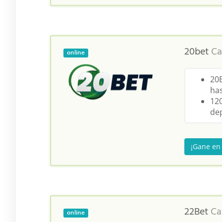
20bet
Ca
online
20B
has
120
dep
¡Gane en
22Bet
Ca
online