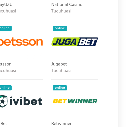
layUZU
National Casino
ucuhuasi
Tucuhuasi
online
online
etsson
Jugabet
ucuhuasi
Tucuhuasi
online
online
iBet
Betwinner