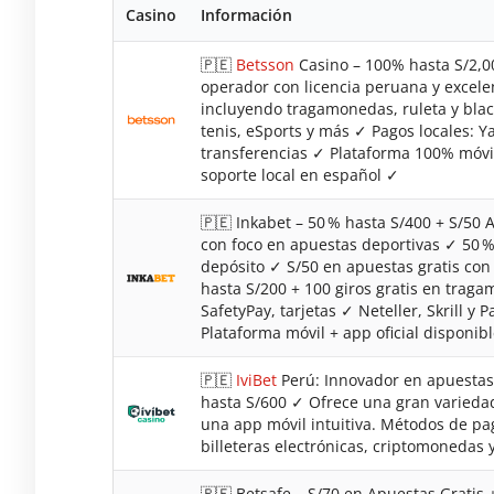
Casino
Información
🇵🇪
Betsson
Casino – 100% hasta S/2,0
operador con licencia peruana y excel
incluyendo tragamonedas, ruleta y blac
tenis, eSports y más ✓ Pagos locales: Yap
transferencias ✓ Plataforma 100% móvil 
soporte local en español ✓
🇵🇪 Inkabet – 50 % hasta S/400 + S/50
con foco en apuestas deportivas ✓ 50 %
depósito ✓ S/50 en apuestas gratis con
hasta S/200 + 100 giros gratis en traga
SafetyPay, tarjetas ✓ Neteller, Skrill y 
Plataforma móvil + app oficial disponib
🇵🇪
IviBet
Perú: Innovador en apuestas
hasta S/600 ✓ Ofrece una gran variedad
una app móvil intuitiva. Métodos de pag
billeteras electrónicas, criptomonedas 
🇵🇪 Betsafe – S/70 en Apuestas Gratis