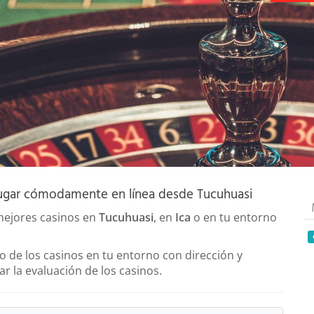
jugar cómodamente en línea desde Tucuhuasi
mejores casinos en
Tucuhuasi
, en
Ica
o en tu entorno
ado de los casinos en tu entorno con dirección y
r la evaluación de los casinos.