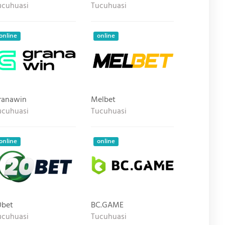
ucuhuasi
Tucuhuasi
online
online
ranawin
Melbet
ucuhuasi
Tucuhuasi
online
online
0bet
BC.GAME
ucuhuasi
Tucuhuasi