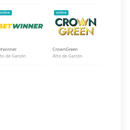
online
online
etwinner
CrownGreen
lto de Garzón
Alto de Garzón