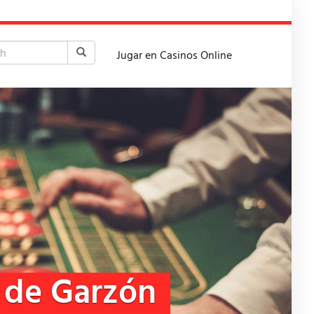
Jugar en Casinos Online
 de Garzón