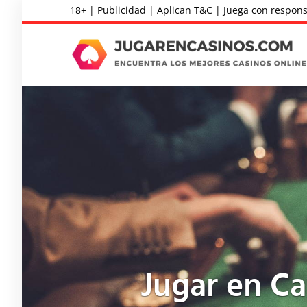
Skip
18+ | Publicidad | Aplican T&C | Juega con respon
to
main
content
Jugar en C