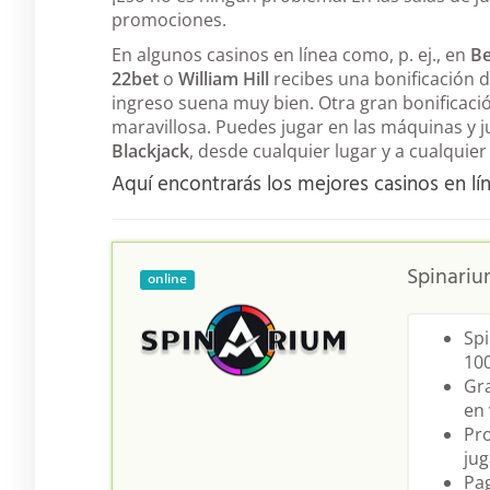
promociones.
En algunos casinos en línea como, p. ej., en
Be
22bet
o
William
Hill
recibes una bonificación 
ingreso suena muy bien. Otra gran bonificaci
maravillosa. Puedes jugar en las máquinas y 
Blackjack
, desde cualquier lugar y a cualquier
Aquí encontrarás los mejores casinos en lí
Spinari
online
Spi
100
Gra
en 
Pr
jug
Pag