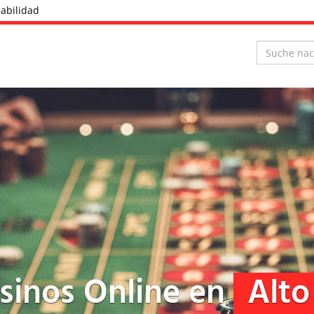
sabilidad
asinos Online en
Alto