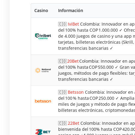
Casino
Información
🇨🇴
IviBet
Colombia: Innovador en apu
del 100% hasta COP 1.000.000 ✓ Ofre
de 4.000 juegos de casino y una app m
tarjetas, billeteras electrónicas (Skril
transferencias bancarias ✓
🇨🇴
20Bet
Colombia: Innovador en apu
del 100% hasta COP 550.000 ✓ Gran va
juegos, métodos de pago flexibles: tarj
transferencias bancarias ✓
🇨🇴
Betsson
Colombia: Innovador en 
del 100 % hasta COP 250.000 ✓ Amplia
miles de juegos y método de pago flex
billeteras electrónicas, criptomoneda
🇨🇴
22Bet
Colombia: Innovador en ap
bienvenida del 100% hasta COP 420.0