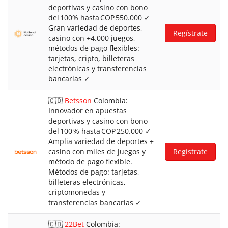
deportivas y casino con bono
del 100% hasta COP 550.000 ✓
Gran variedad de deportes,
Regístrate
casino con +4.000 juegos,
métodos de pago flexibles:
tarjetas, cripto, billeteras
electrónicas y transferencias
bancarias ✓
🇨🇴
Betsson
Colombia:
Innovador en apuestas
deportivas y casino con bono
del 100 % hasta COP 250.000 ✓
Amplia variedad de deportes +
casino con miles de juegos y
Regístrate
método de pago flexible.
Métodos de pago: tarjetas,
billeteras electrónicas,
criptomonedas y
transferencias bancarias ✓
🇨🇴
22Bet
Colombia: