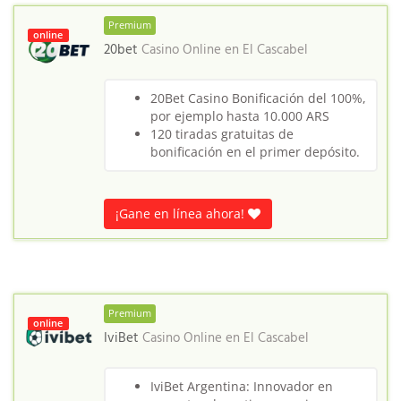
Premium
online
20bet
Casino Online en
El Cascabel
20Bet Casino Bonificación del 100%,
por ejemplo hasta 10.000 ARS
120 tiradas gratuitas de
bonificación en el primer depósito.
¡Gane en línea ahora!
Premium
online
IviBet
Casino Online en
El Cascabel
IviBet Argentina: Innovador en