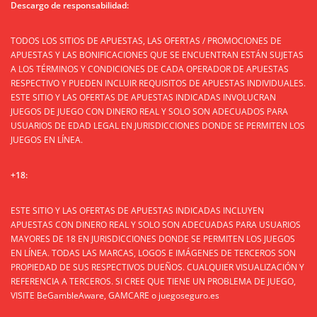
Descargo de responsabilidad:
TODOS LOS SITIOS DE APUESTAS, LAS OFERTAS / PROMOCIONES DE
APUESTAS Y LAS BONIFICACIONES QUE SE ENCUENTRAN ESTÁN SUJETAS
A LOS TÉRMINOS Y CONDICIONES DE CADA OPERADOR DE APUESTAS
RESPECTIVO Y PUEDEN INCLUIR REQUISITOS DE APUESTAS INDIVIDUALES.
ESTE SITIO Y LAS OFERTAS DE APUESTAS INDICADAS INVOLUCRAN
JUEGOS DE JUEGO CON DINERO REAL Y SOLO SON ADECUADOS PARA
USUARIOS DE EDAD LEGAL EN JURISDICCIONES DONDE SE PERMITEN LOS
JUEGOS EN LÍNEA.
+18:
ESTE SITIO Y LAS OFERTAS DE APUESTAS INDICADAS INCLUYEN
APUESTAS CON DINERO REAL Y SOLO SON ADECUADAS PARA USUARIOS
MAYORES DE 18 EN JURISDICCIONES DONDE SE PERMITEN LOS JUEGOS
EN LÍNEA. TODAS LAS MARCAS, LOGOS E IMÁGENES DE TERCEROS SON
PROPIEDAD DE SUS RESPECTIVOS DUEÑOS. CUALQUIER VISUALIZACIÓN Y
REFERENCIA A TERCEROS. SI CREE QUE TIENE UN PROBLEMA DE JUEGO,
VISITE BeGambleAware, GAMCARE o juegoseguro.es