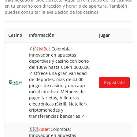
en tu entorno con dirección y horario de apertura. También
puedes consultar la evaluación de los casinos.
Casino
Información
Jugar
🇨🇴
IviBet
Colombia:
Innovador en apuestas
deportivas y casino con bono
del 100% hasta COP 1.000.000
✓ Ofrece una gran variedad
de deportes, más de 4.000
Regístrate
juegos de casino y una app
móvil intuitiva. Métodos de
pago: tarjetas, billeteras
electrónicas (Skrill, Neteller),
criptomonedas y
transferencias bancarias ✓
🇨🇴
20Bet
Colombia:
Innovador en apuestas