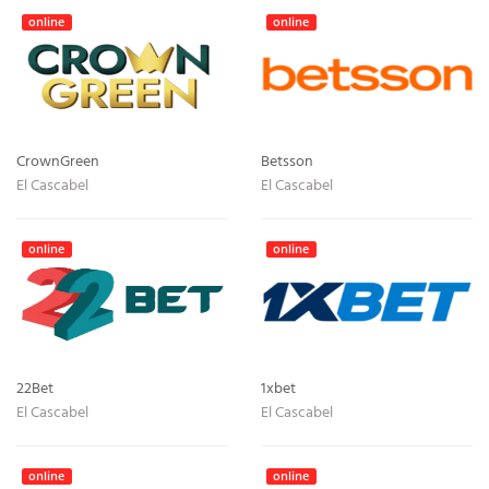
online
online
CrownGreen
Betsson
El Cascabel
El Cascabel
online
online
22Bet
1xbet
El Cascabel
El Cascabel
online
online