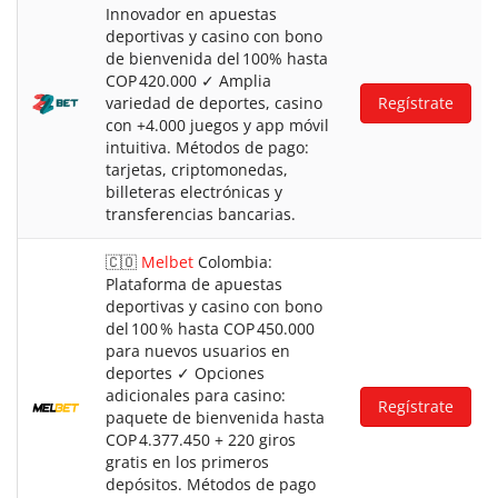
Innovador en apuestas
deportivas y casino con bono
de bienvenida del 100% hasta
COP 420.000 ✓ Amplia
variedad de deportes, casino
Regístrate
con +4.000 juegos y app móvil
intuitiva. Métodos de pago:
tarjetas, criptomonedas,
billeteras electrónicas y
transferencias bancarias.
🇨🇴
Melbet
Colombia:
Plataforma de apuestas
deportivas y casino con bono
del 100 % hasta COP 450.000
para nuevos usuarios en
deportes ✓ Opciones
adicionales para casino:
Regístrate
paquete de bienvenida hasta
COP 4.377.450 + 220 giros
gratis en los primeros
depósitos. Métodos de pago