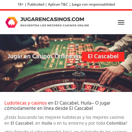
Skip
18+ | Publicidad | Aplican T&C | Juega con responsabilidad
to
main
content
Toggl
navig
Jugar en Casinos Online en
El Cascabel
Ludotecas y casinos
en El Cascabel, Huila– O jugar
cómodamente en línea desde El Cascabel
¿Estás buscando las mejores ludotecas y los mejores casinos
en
El Cascabel
, en
Huila
o en tu entorno
y por toda
Colombia
?
¡Has llegado al sitio correcto! Aquí, en el listado de los casinos