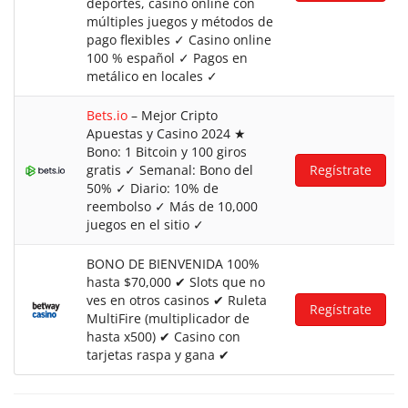
deportes, casino online con
múltiples juegos y métodos de
pago flexibles ✓ Casino online
100 % español ✓ Pagos en
metálico en locales ✓
Bets.io
– Mejor Cripto
Apuestas y Casino 2024 ★
Bono: 1 Bitcoin y 100 giros
gratis ✓ Semanal: Bono del
Regístrate
50% ✓ Diario: 10% de
reembolso ✓ Más de 10,000
juegos en el sitio ✓
BONO DE BIENVENIDA 100%
hasta $70,000 ✔ Slots que no
ves en otros casinos ✔ Ruleta
Regístrate
MultiFire (multiplicador de
hasta x500) ✔ Casino con
tarjetas raspa y gana ✔