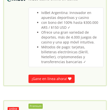
IviBet Argentina: Innovador en
apuestas deportivas y casino
con bono del 100% hasta $300.000
ARS / $150 USD ✓
Ofrece una gran variedad de
deportes, más de 4.000 juegos de
casino y una app móvil intuitiva.
Métodos de pago: tarjetas,
billeteras electrónicas (Skrill,
Neteller), criptomonedas y
transferencias bancarias ✓
¡Gane en línea ahora!
Premium
online