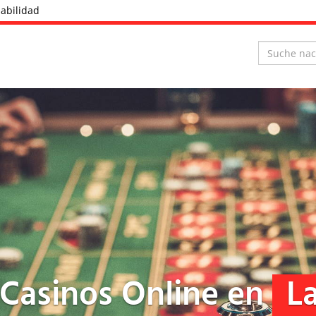
sabilidad
 Casinos Online en
L