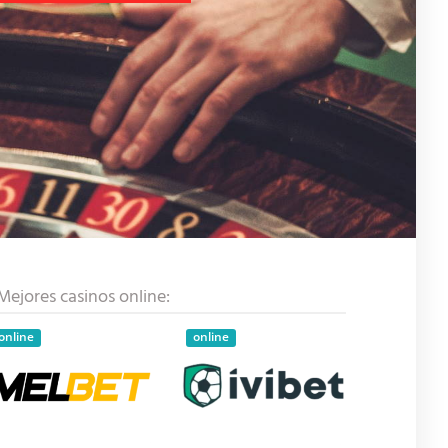
Mejores casinos online:
online
online