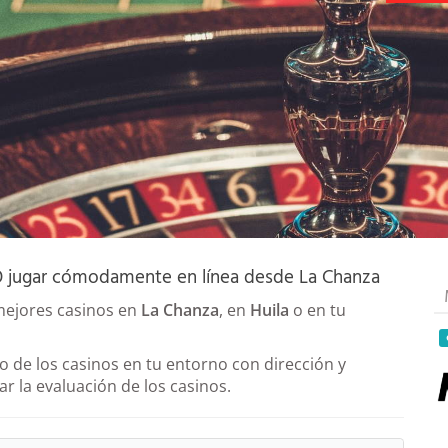
O jugar cómodamente en línea desde La Chanza
mejores casinos en
La Chanza
, en
Huila
o en tu
ado de los casinos en tu entorno con dirección y
r la evaluación de los casinos.