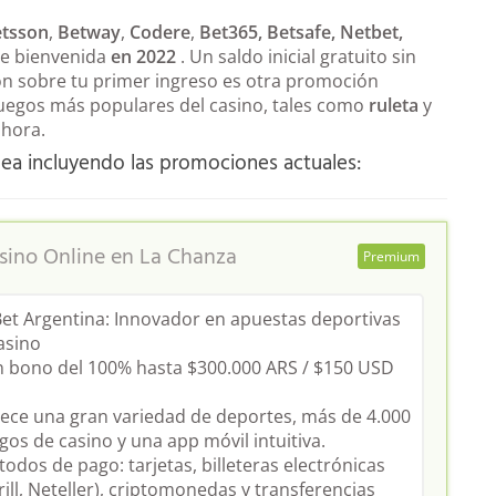
tsson
,
Betway
,
Codere
,
Bet365, Betsafe, Netbet,
de bienvenida
en 2022
. Un saldo inicial gratuito sin
ón sobre tu primer ingreso es otra promoción
juegos más populares del casino, tales como
ruleta
y
 hora.
nea incluyendo las promociones actuales:
sino Online en
La Chanza
Premium
Bet Argentina: Innovador en apuestas deportivas
asino
n bono del 100% hasta $300.000 ARS / $150 USD
ece una gran variedad de deportes, más de 4.000
gos de casino y una app móvil intuitiva.
odos de pago: tarjetas, billeteras electrónicas
rill, Neteller), criptomonedas y transferencias