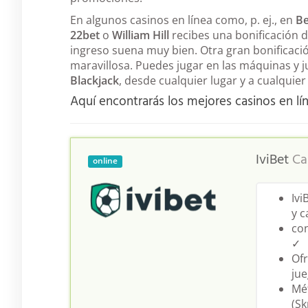
En algunos casinos en línea como, p. ej., en
Be
22bet
o
William
Hill
recibes una bonificación 
ingreso suena muy bien. Otra gran bonificaci
maravillosa. Puedes jugar en las máquinas y 
Blackjack
, desde cualquier lugar y a cualquier
Aquí encontrarás los mejores casinos en lí
IviBet
Ca
online
Ivi
y c
co
✓
Ofr
jue
Mét
(Sk