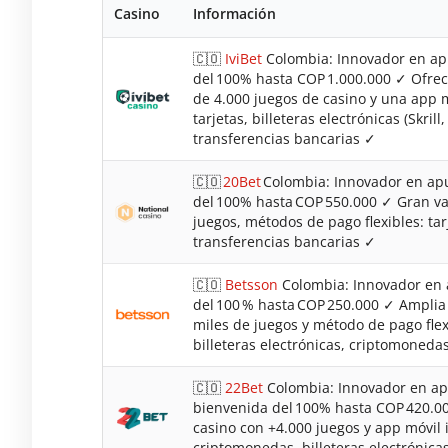
Casino
Información
🇨🇴
IviBet
Colombia: Innovador en apu
del 100% hasta COP 1.000.000 ✓ Ofre
de 4.000 juegos de casino y una app m
tarjetas, billeteras electrónicas (Skril
transferencias bancarias ✓
🇨🇴
20Bet
Colombia: Innovador en apu
del 100% hasta COP 550.000 ✓ Gran va
juegos, métodos de pago flexibles: tarj
transferencias bancarias ✓
🇨🇴
Betsson
Colombia: Innovador en 
del 100 % hasta COP 250.000 ✓ Amplia
miles de juegos y método de pago flex
billeteras electrónicas, criptomoneda
🇨🇴
22Bet
Colombia: Innovador en ap
bienvenida del 100% hasta COP 420.0
casino con +4.000 juegos y app móvil i
criptomonedas, billeteras electrónica