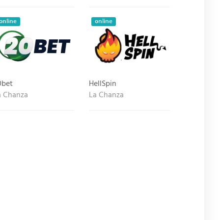
online
online
0bet
HellSpin
a Chanza
La Chanza