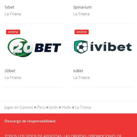
1xbet
Spinarium
La Triana
La Triana
online
online
20bet
IviBet
La Triana
La Triana
Jugar en Casinos
♣
Peru
♣
Junín
♣
Huila
♣
La Triana
Descargo de responsabilidad:
TODOS LOS SITIOS DE APUESTAS, LAS OFERTAS / PROMOCIONES DE