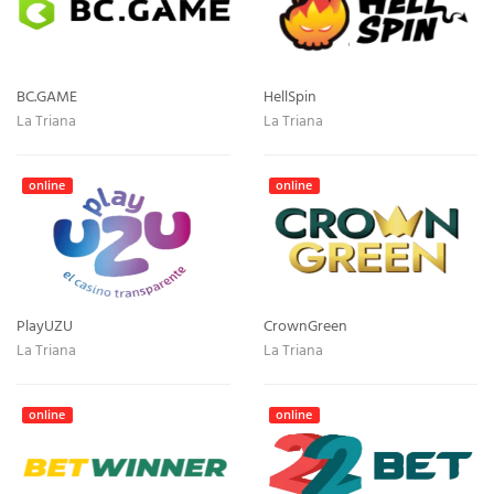
BC.GAME
HellSpin
La Triana
La Triana
online
online
PlayUZU
CrownGreen
La Triana
La Triana
online
online