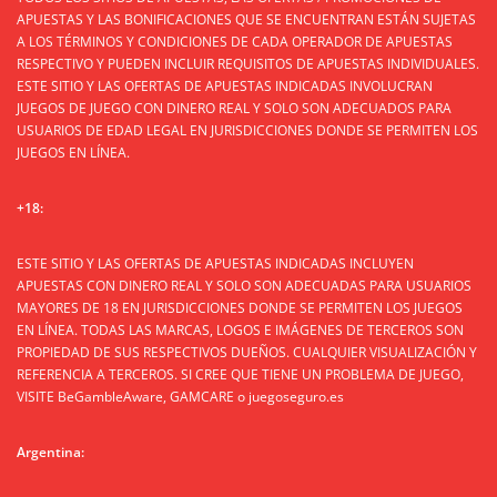
APUESTAS Y LAS BONIFICACIONES QUE SE ENCUENTRAN ESTÁN SUJETAS
A LOS TÉRMINOS Y CONDICIONES DE CADA OPERADOR DE APUESTAS
RESPECTIVO Y PUEDEN INCLUIR REQUISITOS DE APUESTAS INDIVIDUALES.
ESTE SITIO Y LAS OFERTAS DE APUESTAS INDICADAS INVOLUCRAN
JUEGOS DE JUEGO CON DINERO REAL Y SOLO SON ADECUADOS PARA
USUARIOS DE EDAD LEGAL EN JURISDICCIONES DONDE SE PERMITEN LOS
JUEGOS EN LÍNEA.
+18:
ESTE SITIO Y LAS OFERTAS DE APUESTAS INDICADAS INCLUYEN
APUESTAS CON DINERO REAL Y SOLO SON ADECUADAS PARA USUARIOS
MAYORES DE 18 EN JURISDICCIONES DONDE SE PERMITEN LOS JUEGOS
EN LÍNEA. TODAS LAS MARCAS, LOGOS E IMÁGENES DE TERCEROS SON
PROPIEDAD DE SUS RESPECTIVOS DUEÑOS. CUALQUIER VISUALIZACIÓN Y
REFERENCIA A TERCEROS. SI CREE QUE TIENE UN PROBLEMA DE JUEGO,
VISITE BeGambleAware, GAMCARE o juegoseguro.es
Argentina: