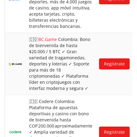
deportes, más de 4.000 juegos
de casino, app móvil intuitiva,
acepta tarjetas, cripto,
billeteras electrónicas y
transferencias bancarias.
🇨🇴
BC.Game
Colombia: Bono
de bienvenida de hasta
$20.000 / 5 BTC ✓ Gran
variedad de tragamonedas,
deportes y loterías ✓ Soporte
Regístrate
para más de 18
criptomonedas ✓ Plataforma
líder en criptojuegos con
interfaz moderna y segura ✓
🇨🇴 Codere Colombia:
Plataforma de apuestas
deportivas y casino con bono
de bienvenida hasta
COP 200.000 aproximadamente
✓ Amplia variedad de
Regístrate