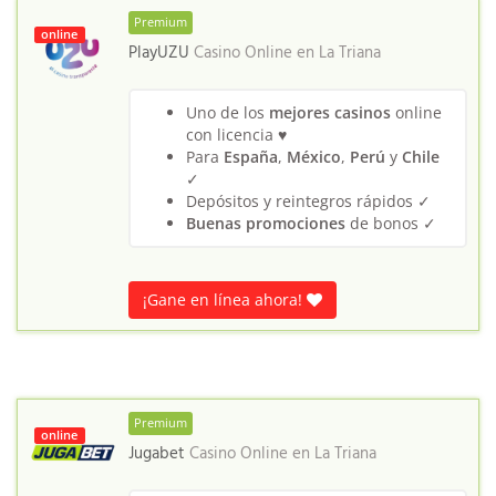
Premium
online
PlayUZU
Casino Online en
La Triana
Uno de los
mejores casinos
online
con licencia ♥
Para
España
,
México
,
Perú
y
Chile
✓
Depósitos y reintegros rápidos ✓
Buenas promociones
de bonos ✓
¡Gane en línea ahora!
Premium
online
Jugabet
Casino Online en
La Triana