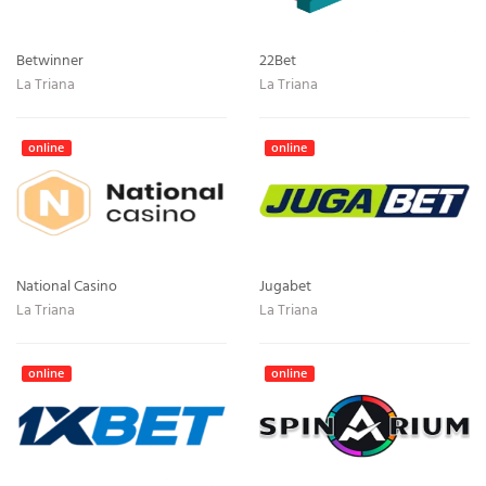
Betwinner
22Bet
La Triana
La Triana
online
online
National Casino
Jugabet
La Triana
La Triana
online
online