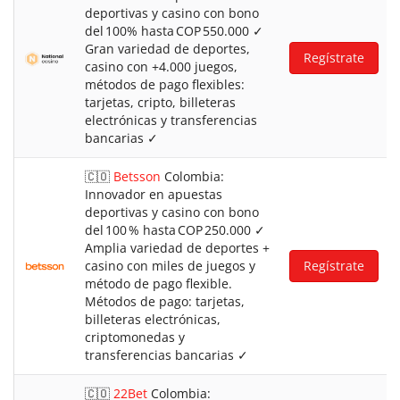
deportivas y casino con bono
del 100% hasta COP 550.000 ✓
Gran variedad de deportes,
Regístrate
casino con +4.000 juegos,
métodos de pago flexibles:
tarjetas, cripto, billeteras
electrónicas y transferencias
bancarias ✓
🇨🇴
Betsson
Colombia:
Innovador en apuestas
deportivas y casino con bono
del 100 % hasta COP 250.000 ✓
Amplia variedad de deportes +
casino con miles de juegos y
Regístrate
método de pago flexible.
Métodos de pago: tarjetas,
billeteras electrónicas,
criptomonedas y
transferencias bancarias ✓
🇨🇴
22Bet
Colombia: