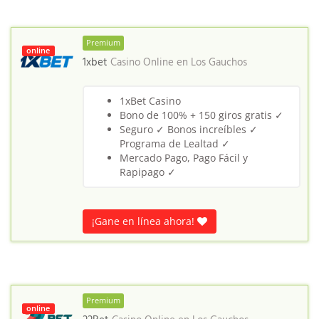
Premium
online
1xbet
Casino Online en
Los Gauchos
1xBet Casino
Bono de 100% + 150 giros gratis ✓
Seguro ✓ Bonos increíbles ✓
Programa de Lealtad ✓
Mercado Pago, Pago Fácil y
Rapipago ✓
¡Gane en línea ahora!
Premium
online