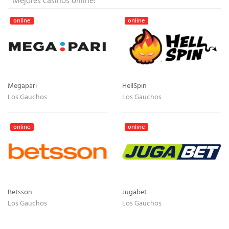
Mejores casinos online:
online
online
Megapari
HellSpin
Los Gauchos
Los Gauchos
online
online
Betsson
Jugabet
Los Gauchos
Los Gauchos