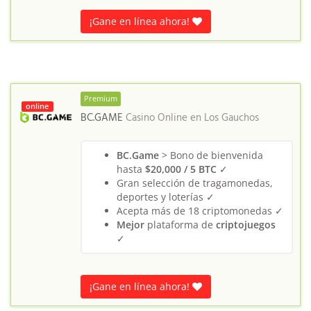
¡Gane en línea ahora!
Premium
online
BC.GAME
Casino Online en
Los Gauchos
BC.Game
> Bono de bienvenida
hasta
$20,000 / 5 BTC
✓
Gran selección de tragamonedas,
deportes y loterías ✓
Acepta más de 18 criptomonedas ✓
Mejor
plataforma de
criptojuegos
✓
¡Gane en línea ahora!