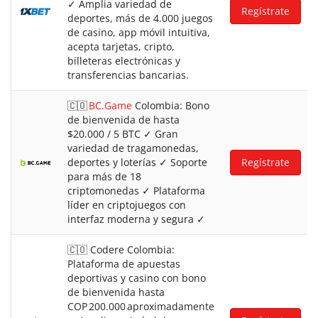
✓ Amplia variedad de
Regístrate
deportes, más de 4.000 juegos
de casino, app móvil intuitiva,
acepta tarjetas, cripto,
billeteras electrónicas y
transferencias bancarias.
🇨🇴
BC.Game
Colombia: Bono
de bienvenida de hasta
$20.000 / 5 BTC ✓ Gran
variedad de tragamonedas,
deportes y loterías ✓ Soporte
Regístrate
para más de 18
criptomonedas ✓ Plataforma
líder en criptojuegos con
interfaz moderna y segura ✓
🇨🇴 Codere Colombia:
Plataforma de apuestas
deportivas y casino con bono
de bienvenida hasta
COP 200.000 aproximadamente