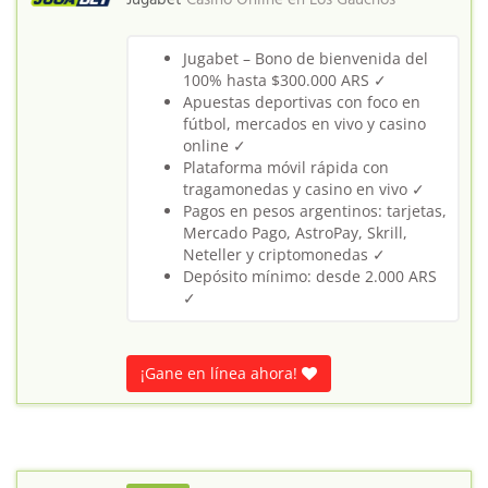
Jugabet
Casino Online en
Los Gauchos
Jugabet – Bono de bienvenida del
100% hasta $300.000 ARS ✓
Apuestas deportivas con foco en
fútbol, mercados en vivo y casino
online ✓
Plataforma móvil rápida con
tragamonedas y casino en vivo ✓
Pagos en pesos argentinos: tarjetas,
Mercado Pago, AstroPay, Skrill,
Neteller y criptomonedas ✓
Depósito mínimo: desde 2.000 ARS
✓
¡Gane en línea ahora!