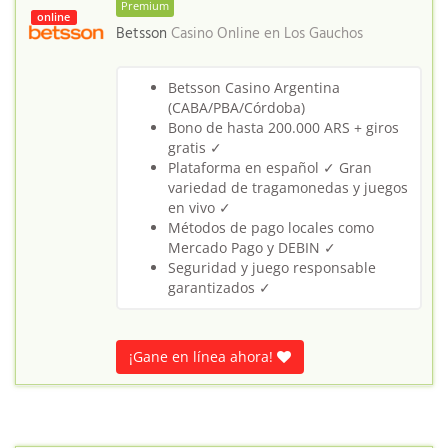
Premium
online
Betsson
Casino Online en
Los Gauchos
Betsson Casino Argentina
(CABA/PBA/Córdoba)
Bono de hasta 200.000 ARS + giros
gratis ✓
Plataforma en español ✓ Gran
variedad de tragamonedas y juegos
en vivo ✓
Métodos de pago locales como
Mercado Pago y DEBIN ✓
Seguridad y juego responsable
garantizados ✓
¡Gane en línea ahora!