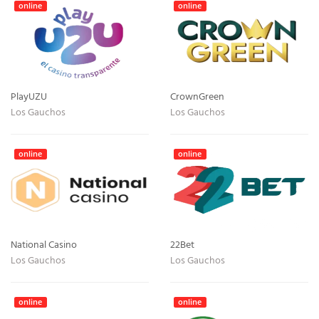
online
online
PlayUZU
CrownGreen
Los Gauchos
Los Gauchos
online
online
National Casino
22Bet
Los Gauchos
Los Gauchos
online
online