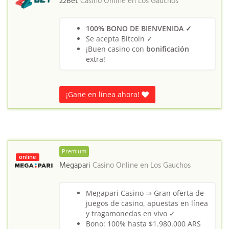
22Bet
Casino Online en
Los Gauchos
100% BONO DE BIENVENIDA ✓
Se acepta Bitcoin ✓
¡Buen casino con
bonificación
extra!
¡Gane en línea ahora!
Premium
online
Megapari
Casino Online en
Los Gauchos
Megapari Casino ⇒ Gran oferta de
juegos de casino, apuestas en línea
y tragamonedas en vivo ✓
Bono: 100% hasta $1.980.000 ARS