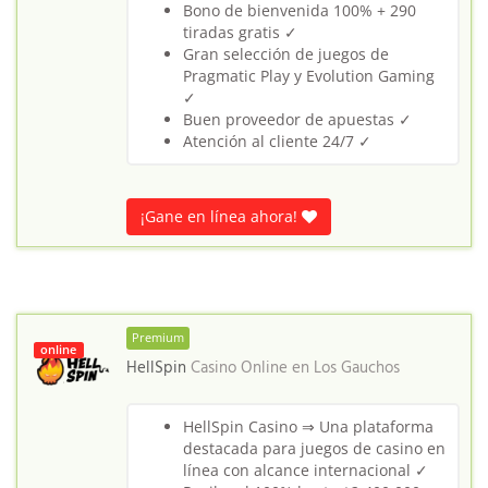
Bono de bienvenida 100% + 290
tiradas gratis ✓
Gran selección de juegos de
Pragmatic Play y Evolution Gaming
✓
Buen proveedor de apuestas ✓
Atención al cliente 24/7 ✓
¡Gane en línea ahora!
Premium
online
HellSpin
Casino Online en
Los Gauchos
HellSpin Casino ⇒ Una plataforma
destacada para juegos de casino en
línea con alcance internacional ✓