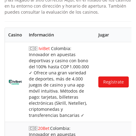
en tu entorno con dirección y horario de apertura. También
puedes consultar la evaluación de los casinos.
Casino
Información
Jugar
🇨🇴
IviBet
Colombia:
Innovador en apuestas
deportivas y casino con bono
del 100% hasta COP 1.000.000
✓ Ofrece una gran variedad
de deportes, más de 4.000
Regístrate
juegos de casino y una app
móvil intuitiva. Métodos de
pago: tarjetas, billeteras
electrónicas (Skrill, Neteller),
criptomonedas y
transferencias bancarias ✓
🇨🇴
20Bet
Colombia:
Innovador en apuestas