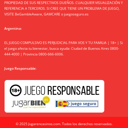
PROPIEDAD DE SUS RESPECTIVOS DUEÑOS. CUALQUIER VISUALIZACIÓN Y
REFERENCIA A TERCEROS. SI CREE QUE TIENE UN PROBLEMA DE JUEGO,
VISITE BeGambleAware, GAMCARE o juegoseguro.es
Argentina:
EL JUEGO COMPULSIVO ES PERJUDICIAL PARA VOS Y TU FAMILIA | 18+ | Si
el juego afecta tu bienestar, busca ayuda: Ciudad de Buenos Aires 0800-
444-4000 | Provincia 0800-666-6006.
Juego Responsable:
© 2025 Jugarencasinos.com. Todos los derechos reservados.