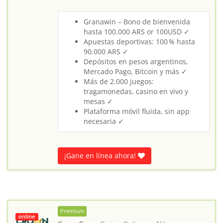
Granawin – Bono de bienvenida
hasta 100.000 ARS or 100USD ✓
Apuestas deportivas: 100 % hasta
90.000 ARS ✓
Depósitos en pesos argentinos,
Mercado Pago, Bitcoin y más ✓
Más de 2.000 juegos:
tragamonedas, casino en vivo y
mesas ✓
Plataforma móvil fluida, sin app
necesaria ✓
¡Gane en línea ahora!
Premium
online