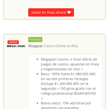
¡Gane en línea ahora!
Premium
online
Megapari
Casino Online en
Nila
Megapari Casino ⇒ Gran oferta de
juegos de casino, apuestas en línea
y tragamonedas en vivo ✓
Bono: 100% hasta $1.980.000 ARS
en las dos primeras recargas
(incluye $1.200.000 ARS en la
segunda) + 150 giros gratis con el
código promocional BIGAPUESTAS
✓
Bonos extra: 15% adicional por
depósitos con AstroPay,