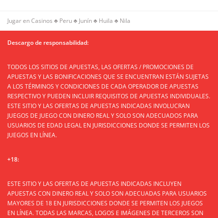
Jugar en Casinos
♣
Peru
♣
Junín
♣
Huila
♣
Nila
Descargo de responsabilidad:
TODOS LOS SITIOS DE APUESTAS, LAS OFERTAS / PROMOCIONES DE
APUESTAS Y LAS BONIFICACIONES QUE SE ENCUENTRAN ESTÁN SUJETAS
A LOS TÉRMINOS Y CONDICIONES DE CADA OPERADOR DE APUESTAS
RESPECTIVO Y PUEDEN INCLUIR REQUISITOS DE APUESTAS INDIVIDUALES.
ESTE SITIO Y LAS OFERTAS DE APUESTAS INDICADAS INVOLUCRAN
JUEGOS DE JUEGO CON DINERO REAL Y SOLO SON ADECUADOS PARA
USUARIOS DE EDAD LEGAL EN JURISDICCIONES DONDE SE PERMITEN LOS
JUEGOS EN LÍNEA.
+18:
ESTE SITIO Y LAS OFERTAS DE APUESTAS INDICADAS INCLUYEN
APUESTAS CON DINERO REAL Y SOLO SON ADECUADAS PARA USUARIOS
MAYORES DE 18 EN JURISDICCIONES DONDE SE PERMITEN LOS JUEGOS
EN LÍNEA. TODAS LAS MARCAS, LOGOS E IMÁGENES DE TERCEROS SON