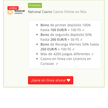
Premium
online
National Casino
Casino Online en
Nila
Bono
de primer depósito 100%
hasta
100 EUR/$
+ 100 FS ✓
Bono
de segundo depósito 50%
hasta
200 EUR/$
+ 50 FS ✓
Bono
de Recarga Viernes 50% hasta
250 EUR/$
+ 100 FS ✓
Más de 4200 juegos diferentes ✓
Casino en línea con Licencia en
Curazao ✓
¡Gane en línea ahora!