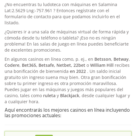
¿No encuentras tu ludoteca con máquinas en Salamina
Lat:2.5629 Lng:-757.961 ? Entonces regístrate con el
formulario de contacto para que podamos incluirlo en el
listado.
¿Quieres ir a una sala de máquinas virtual de forma rápida y
cómoda desde tu teléfono o tableta? ¡Eso no es ningún
problema! En las salas de juego en línea puedes beneficiarte
de excelentes promociones.
En algunos casinos en línea como, p. ej., en
Betsson
,
Betway
,
Codere
,
Bet365, Betsafe, Netbet, 22bet
o
William
Hill
recibes
una bonificación de bienvenida
en 2022
. Un saldo inicial
gratuito sin ingreso suena muy bien. Otra gran bonificación
sobre tu primer ingreso es otra promoción maravillosa.
Puedes jugar en las máquinas y juegos más populares del
casino, tales como
ruleta
y
Blackjack
, desde cualquier lugar y
a cualquier hora.
Aquí encontrarás los mejores casinos en línea incluyendo
las promociones actuales: