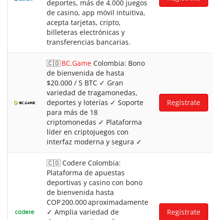
deportes, más de 4.000 juegos
de casino, app móvil intuitiva,
acepta tarjetas, cripto,
billeteras electrónicas y
transferencias bancarias.
🇨🇴
BC.Game
Colombia: Bono
de bienvenida de hasta
$20.000 / 5 BTC ✓ Gran
variedad de tragamonedas,
deportes y loterías ✓ Soporte
Regístrate
para más de 18
criptomonedas ✓ Plataforma
líder en criptojuegos con
interfaz moderna y segura ✓
🇨🇴 Codere Colombia:
Plataforma de apuestas
deportivas y casino con bono
de bienvenida hasta
COP 200.000 aproximadamente
✓ Amplia variedad de
Regístrate