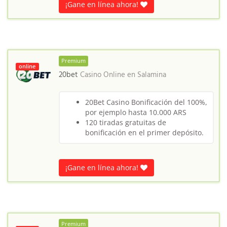
¡Gane en línea ahora!
Premium
online
20bet
Casino Online en
Salamina
20Bet Casino Bonificación del 100%,
por ejemplo hasta 10.000 ARS
120 tiradas gratuitas de
bonificación en el primer depósito.
¡Gane en línea ahora!
Premium