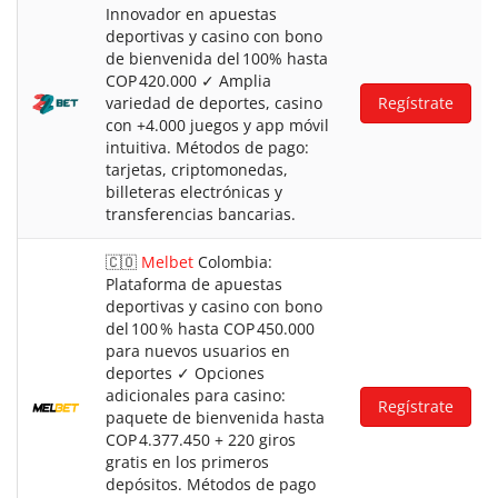
Innovador en apuestas
deportivas y casino con bono
de bienvenida del 100% hasta
COP 420.000 ✓ Amplia
variedad de deportes, casino
Regístrate
con +4.000 juegos y app móvil
intuitiva. Métodos de pago:
tarjetas, criptomonedas,
billeteras electrónicas y
transferencias bancarias.
🇨🇴
Melbet
Colombia:
Plataforma de apuestas
deportivas y casino con bono
del 100 % hasta COP 450.000
para nuevos usuarios en
deportes ✓ Opciones
adicionales para casino:
Regístrate
paquete de bienvenida hasta
COP 4.377.450 + 220 giros
gratis en los primeros
depósitos. Métodos de pago