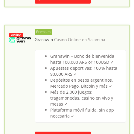
Premium
online
Granawin
Casino Online en
Salamina
Granawin – Bono de bienvenida
hasta 100.000 ARS or 100USD ✓
Apuestas deportivas: 100 % hasta
90.000 ARS ✓
Depósitos en pesos argentinos,
Mercado Pago, Bitcoin y más ✓
Más de 2.000 juegos:
tragamonedas, casino en vivo y
mesas ✓
Plataforma móvil fluida, sin app
necesaria ✓