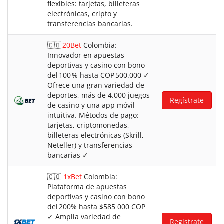
flexibles: tarjetas, billeteras
electrónicas, cripto y
transferencias bancarias.
🇨🇴
20Bet
Colombia:
Innovador en apuestas
deportivas y casino con bono
del 100 % hasta COP 500.000 ✓
Ofrece una gran variedad de
deportes, más de 4.000 juegos
Regístrate
de casino y una app móvil
intuitiva. Métodos de pago:
tarjetas, criptomonedas,
billeteras electrónicas (Skrill,
Neteller) y transferencias
bancarias ✓
🇨🇴
1xBet
Colombia:
Plataforma de apuestas
deportivas y casino con bono
del 200% hasta $585 000 COP
✓ Amplia variedad de
Regístrate