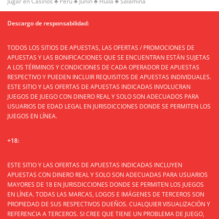
Jugar en Casinos
♣
Peru
♣
Junín
♣
Huila
♣
Salamina
Descargo de responsabilidad:
TODOS LOS SITIOS DE APUESTAS, LAS OFERTAS / PROMOCIONES DE
APUESTAS Y LAS BONIFICACIONES QUE SE ENCUENTRAN ESTÁN SUJETAS
A LOS TÉRMINOS Y CONDICIONES DE CADA OPERADOR DE APUESTAS
RESPECTIVO Y PUEDEN INCLUIR REQUISITOS DE APUESTAS INDIVIDUALES.
ESTE SITIO Y LAS OFERTAS DE APUESTAS INDICADAS INVOLUCRAN
JUEGOS DE JUEGO CON DINERO REAL Y SOLO SON ADECUADOS PARA
USUARIOS DE EDAD LEGAL EN JURISDICCIONES DONDE SE PERMITEN LOS
JUEGOS EN LÍNEA.
+18:
ESTE SITIO Y LAS OFERTAS DE APUESTAS INDICADAS INCLUYEN
APUESTAS CON DINERO REAL Y SOLO SON ADECUADAS PARA USUARIOS
MAYORES DE 18 EN JURISDICCIONES DONDE SE PERMITEN LOS JUEGOS
EN LÍNEA. TODAS LAS MARCAS, LOGOS E IMÁGENES DE TERCEROS SON
PROPIEDAD DE SUS RESPECTIVOS DUEÑOS. CUALQUIER VISUALIZACIÓN Y
REFERENCIA A TERCEROS. SI CREE QUE TIENE UN PROBLEMA DE JUEGO,