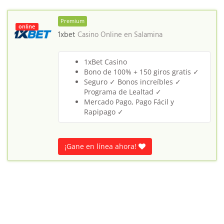
Premium
online
1xbet
Casino Online en
Salamina
1xBet Casino
Bono de 100% + 150 giros gratis ✓
Seguro ✓ Bonos increíbles ✓
Programa de Lealtad ✓
Mercado Pago, Pago Fácil y
Rapipago ✓
¡Gane en línea ahora!