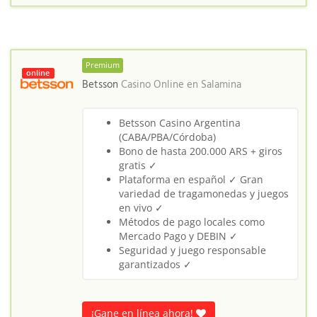
Premium
online
Betsson
Casino Online en
Salamina
Betsson Casino Argentina
(CABA/PBA/Córdoba)
Bono de hasta 200.000 ARS + giros
gratis ✓
Plataforma en español ✓ Gran
variedad de tragamonedas y juegos
en vivo ✓
Métodos de pago locales como
Mercado Pago y DEBIN ✓
Seguridad y juego responsable
garantizados ✓
¡Gane en línea ahora!