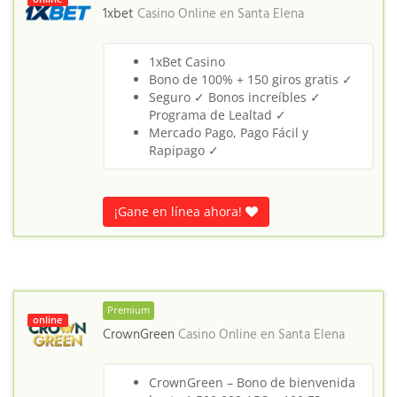
1xbet
Casino Online en
Santa Elena
1xBet Casino
Bono de 100% + 150 giros gratis ✓
Seguro ✓ Bonos increíbles ✓
Programa de Lealtad ✓
Mercado Pago, Pago Fácil y
Rapipago ✓
¡Gane en línea ahora!
Premium
online
CrownGreen
Casino Online en
Santa Elena
CrownGreen – Bono de bienvenida