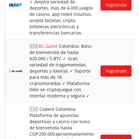
✓ Amplia variedad de
Regístrate
deportes, más de 4.000 juegos
de casino, app móvil intuitiva,
acepta tarjetas, cripto,
billeteras electrónicas y
transferencias bancarias.
🇨🇴
BC.Game
Colombia: Bono
de bienvenida de hasta
$20.000 / 5 BTC ✓ Gran
variedad de tragamonedas,
deportes y loterías ✓ Soporte
Regístrate
para más de 18
criptomonedas ✓ Plataforma
líder en criptojuegos con
interfaz moderna y segura ✓
🇨🇴 Codere Colombia:
Plataforma de apuestas
deportivas y casino con bono
de bienvenida hasta
COP 200.000 aproximadamente