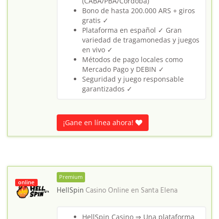
(CABA/PBA/Córdoba)
Bono de hasta 200.000 ARS + giros
gratis ✓
Plataforma en español ✓ Gran
variedad de tragamonedas y juegos
en vivo ✓
Métodos de pago locales como
Mercado Pago y DEBIN ✓
Seguridad y juego responsable
garantizados ✓
¡Gane en línea ahora!
Premium
online
HellSpin
Casino Online en
Santa Elena
HellSpin Casino ⇒ Una plataforma