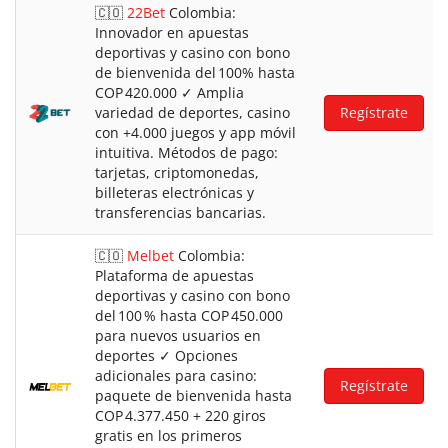
🇨🇴
22Bet
Colombia:
Innovador en apuestas
deportivas y casino con bono
de bienvenida del 100% hasta
COP 420.000 ✓ Amplia
variedad de deportes, casino
Regístrate
con +4.000 juegos y app móvil
intuitiva. Métodos de pago:
tarjetas, criptomonedas,
billeteras electrónicas y
transferencias bancarias.
🇨🇴
Melbet
Colombia:
Plataforma de apuestas
deportivas y casino con bono
del 100 % hasta COP 450.000
para nuevos usuarios en
deportes ✓ Opciones
adicionales para casino:
Regístrate
paquete de bienvenida hasta
COP 4.377.450 + 220 giros
gratis en los primeros