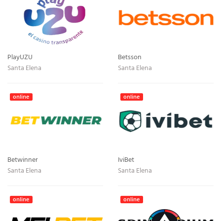
PlayUZU
Betsson
Santa Elena
Santa Elena
online
online
Betwinner
IviBet
Santa Elena
Santa Elena
online
online