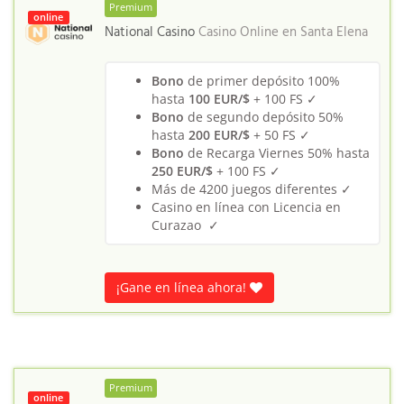
Premium
online
National Casino
Casino Online en
Santa Elena
Bono
de primer depósito 100%
hasta
100 EUR/$
+ 100 FS ✓
Bono
de segundo depósito 50%
hasta
200 EUR/$
+ 50 FS ✓
Bono
de Recarga Viernes 50% hasta
250 EUR/$
+ 100 FS ✓
Más de 4200 juegos diferentes ✓
Casino en línea con Licencia en
Curazao ✓
¡Gane en línea ahora!
Premium
online