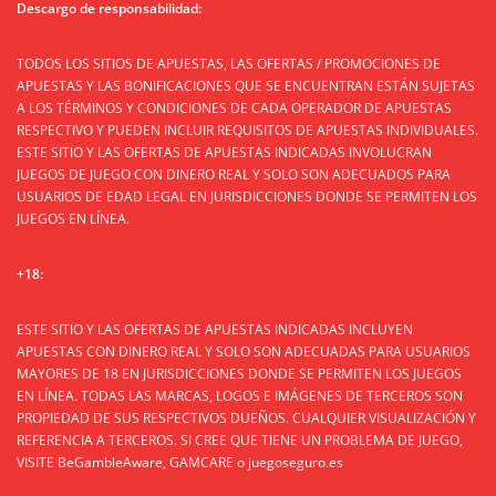
Descargo de responsabilidad:
TODOS LOS SITIOS DE APUESTAS, LAS OFERTAS / PROMOCIONES DE
APUESTAS Y LAS BONIFICACIONES QUE SE ENCUENTRAN ESTÁN SUJETAS
A LOS TÉRMINOS Y CONDICIONES DE CADA OPERADOR DE APUESTAS
RESPECTIVO Y PUEDEN INCLUIR REQUISITOS DE APUESTAS INDIVIDUALES.
ESTE SITIO Y LAS OFERTAS DE APUESTAS INDICADAS INVOLUCRAN
JUEGOS DE JUEGO CON DINERO REAL Y SOLO SON ADECUADOS PARA
USUARIOS DE EDAD LEGAL EN JURISDICCIONES DONDE SE PERMITEN LOS
JUEGOS EN LÍNEA.
+18:
ESTE SITIO Y LAS OFERTAS DE APUESTAS INDICADAS INCLUYEN
APUESTAS CON DINERO REAL Y SOLO SON ADECUADAS PARA USUARIOS
MAYORES DE 18 EN JURISDICCIONES DONDE SE PERMITEN LOS JUEGOS
EN LÍNEA. TODAS LAS MARCAS, LOGOS E IMÁGENES DE TERCEROS SON
PROPIEDAD DE SUS RESPECTIVOS DUEÑOS. CUALQUIER VISUALIZACIÓN Y
REFERENCIA A TERCEROS. SI CREE QUE TIENE UN PROBLEMA DE JUEGO,
VISITE BeGambleAware, GAMCARE o juegoseguro.es