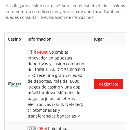
¡Has llegado al sitio correcto! Aquí, en el listado de los casinos
en tu entorno con dirección y horario de apertura. También
puedes consultar la evaluación de los casinos.
Casino
Información
Jugar
🇨🇴
IviBet
Colombia:
Innovador en apuestas
deportivas y casino con bono
del 100% hasta COP 1.000.000
✓ Ofrece una gran variedad
de deportes, más de 4.000
Regístrate
juegos de casino y una app
móvil intuitiva. Métodos de
pago: tarjetas, billeteras
electrónicas (Skrill, Neteller),
criptomonedas y
transferencias bancarias ✓
🇨🇴
20Bet
Colombia: