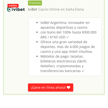
Premium
online
IviBet
Casino Online en
Santa Elena
IviBet Argentina: Innovador en
apuestas deportivas y casino
con bono del 100% hasta $300.000
ARS / $150 USD ✓
Ofrece una gran variedad de
deportes, más de 4.000 juegos de
casino y una app móvil intuitiva.
Métodos de pago: tarjetas,
billeteras electrónicas (Skrill,
Neteller), criptomonedas y
transferencias bancarias ✓
¡Gane en línea ahora!