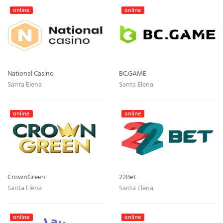
online
online
National Casino
BC.GAME
Santa Elena
Santa Elena
online
online
CrownGreen
22Bet
Santa Elena
Santa Elena
online
online