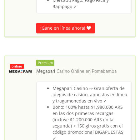
Mercado Pago, Pago Fácil y
Rapipago ✓
¡Gane en línea ahora!
Premium
online
Megapari
Casino Online en
Pomabamba
Megapari Casino ⇒ Gran oferta de
juegos de casino, apuestas en línea
y tragamonedas en vivo ✓
Bono: 100% hasta $1.980.000 ARS
en las dos primeras recargas
(incluye $1.200.000 ARS en la
segunda) + 150 giros gratis con el
código promocional BIGAPUESTAS
✓