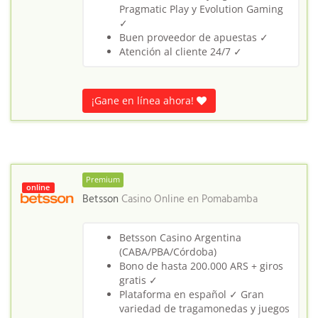
Pragmatic Play y Evolution Gaming
✓
Buen proveedor de apuestas ✓
Atención al cliente 24/7 ✓
¡Gane en línea ahora!
Premium
online
Betsson
Casino Online en
Pomabamba
Betsson Casino Argentina
(CABA/PBA/Córdoba)
Bono de hasta 200.000 ARS + giros
gratis ✓
Plataforma en español ✓ Gran
variedad de tragamonedas y juegos