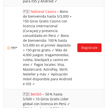
para iOS y Android ✓
🇵🇪
National Casino
– Bono
de bienvenida hasta S/3,000 +
150 Giros Gratis Casino con
licencia internacional
(Curaçao) y presencia
consolidada en Perú ✓ Bono
de bienvenida: 100 % hasta
S/3,000 en el primer depósito
Regístrate
+ 150 giros gratis ✓ Más de
4,000 juegos: tragamonedas,
ruleta, blackjack y casino en
vivo ✓ Pagos locales: Visa,
Mastercard, AstroPay, Skrill,
Neteller y más ✓ Aplicación
móvil disponible para Android
e iOS ✓
🇵🇪
Bet365
– 50 % hasta
S/500 + 10 Giros Gratis Líder
global con licencia en Perú ✓