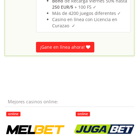
Bono
de Recarga Viernes 50% hasta
250 EUR/$
+ 100 FS ✓
Más de 4200 juegos diferentes ✓
Casino en línea con Licencia en
Curazao ✓
¡Gane en línea ahora!
Mejores casinos online:
online
online