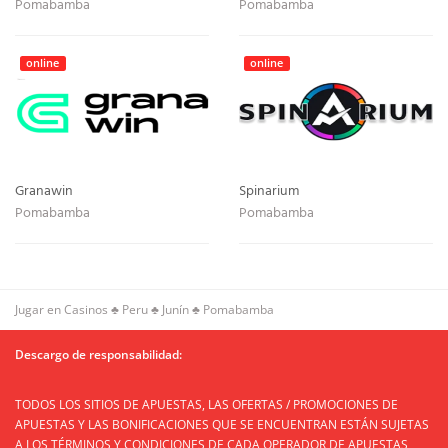
Pomabamba
Pomabamba
online
online
Granawin
Spinarium
Pomabamba
Pomabamba
Jugar en Casinos
♣
Peru
♣
Junín
♣
Pomabamba
Descargo de responsabilidad:
TODOS LOS SITIOS DE APUESTAS, LAS OFERTAS / PROMOCIONES DE
APUESTAS Y LAS BONIFICACIONES QUE SE ENCUENTRAN ESTÁN SUJETAS
A LOS TÉRMINOS Y CONDICIONES DE CADA OPERADOR DE APUESTAS