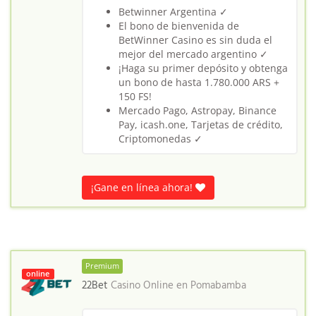
Betwinner Argentina ✓
El bono de bienvenida de
BetWinner Casino es sin duda el
mejor del mercado argentino ✓
¡Haga su primer depósito y obtenga
un bono de hasta 1.780.000 ARS +
150 FS!
Mercado Pago, Astropay, Binance
Pay, icash.one, Tarjetas de crédito,
Criptomonedas ✓
¡Gane en línea ahora!
Premium
online
22Bet
Casino Online en
Pomabamba