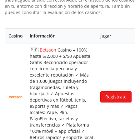
en tu entorno con dirección y horario de apertura. También
puedes consultar la evaluación de los casinos.
Casino
Información
Jugar
🇵🇪
Betsson
Casino – 100%
hasta S/2,000 + S/50 Apuesta
Gratis Reconocido operador
con licencia peruana y
excelente reputación ✓ Más
de 1,000 juegos incluyendo
tragamonedas, ruleta y
blackjack ✓ Apuestas
Regístrate
deportivas en fútbol, tenis,
eSports y más ✓ Pagos
locales: Yape, Plin,
PagoEfectivo, tarjetas y
transferencias ✓ Plataforma
100% móvil + app oficial ✓
Retiros rápidos y soporte local