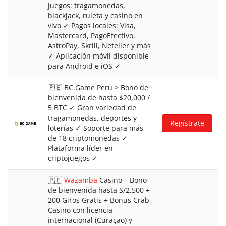
juegos: tragamonedas,
blackjack, ruleta y casino en
vivo ✓ Pagos locales: Visa,
Mastercard, PagoEfectivo,
AstroPay, Skrill, Neteller y más
✓ Aplicación móvil disponible
para Android e iOS ✓
🇵🇪 BC.Game Peru > Bono de
bienvenida de hasta $20,000 /
5 BTC ✓ Gran variedad de
tragamonedas, deportes y
Regístrate
loterías ✓ Soporte para más
de 18 criptomonedas ✓
Plataforma líder en
criptojuegos ✓
🇵🇪
Wazamba
Casino – Bono
de bienvenida hasta S/2,500 +
200 Giros Gratis + Bonus Crab
Casino con licencia
internacional (Curaçao) y