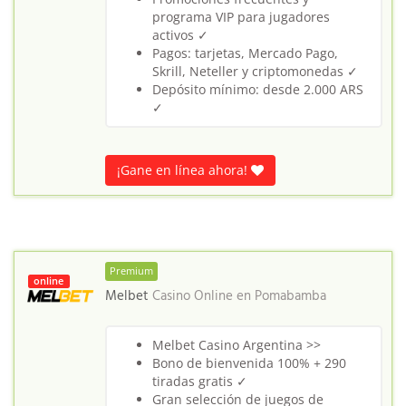
programa VIP para jugadores
activos ✓
Pagos: tarjetas, Mercado Pago,
Skrill, Neteller y criptomonedas ✓
Depósito mínimo: desde 2.000 ARS
✓
¡Gane en línea ahora!
Premium
online
Melbet
Casino Online en
Pomabamba
Melbet Casino Argentina >>
Bono de bienvenida 100% + 290
tiradas gratis ✓
Gran selección de juegos de