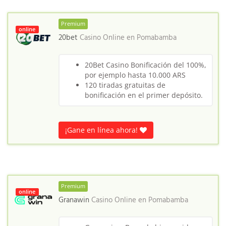
Premium
online
20bet
Casino Online en
Pomabamba
20Bet Casino Bonificación del 100%,
por ejemplo hasta 10.000 ARS
120 tiradas gratuitas de
bonificación en el primer depósito.
¡Gane en línea ahora!
Premium
online
Granawin
Casino Online en
Pomabamba