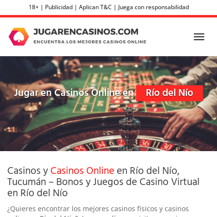
Skip
18+ | Publicidad | Aplican T&C | Juega con responsabilidad
to
main
content
Toggl
navig
Jugar en Casinos Online en
Río del Nío
Casinos y
Casinos Online
en Río del Nío,
Tucumán – Bonos y Juegos de Casino Virtual
en Río del Nío
¿Quieres encontrar los mejores casinos físicos y casinos