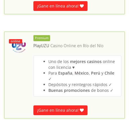
¡Gane en línea ahora!
Premium
online
PlayUZU
Casino Online en
Río del Nío
Uno de los
mejores casinos
online
con licencia ♥
Para
España
,
México
,
Perú
y
Chile
✓
Depósitos y reintegros rápidos ✓
Buenas promociones
de bonos ✓
¡Gane en línea ahora!