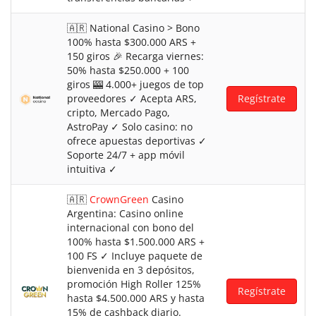
🇦🇷 National Casino > Bono
100% hasta $300.000 ARS +
150 giros 🎉 Recarga viernes:
50% hasta $250.000 + 100
giros 🎰 4.000+ juegos de top
proveedores ✓ Acepta ARS,
Regístrate
cripto, Mercado Pago,
AstroPay ✓ Solo casino: no
ofrece apuestas deportivas ✓
Soporte 24/7 + app móvil
intuitiva ✓
🇦🇷
CrownGreen
Casino
Argentina: Casino online
internacional con bono del
100% hasta $1.500.000 ARS +
100 FS ✓ Incluye paquete de
bienvenida en 3 depósitos,
promoción High Roller 125%
Regístrate
hasta $4.500.000 ARS y hasta
15% de cashback diario.