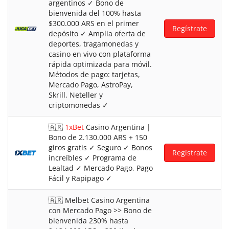
argentinos ✓ Bono de
bienvenida del 100% hasta
$300.000 ARS en el primer
Regístrate
depósito ✓ Amplia oferta de
deportes, tragamonedas y
casino en vivo con plataforma
rápida optimizada para móvil.
Métodos de pago: tarjetas,
Mercado Pago, AstroPay,
Skrill, Neteller y
criptomonedas ✓
🇦🇷
1xBet
Casino Argentina |
Bono de 2.130.000 ARS + 150
giros gratis ✓ Seguro ✓ Bonos
Regístrate
increíbles ✓ Programa de
Lealtad ✓ Mercado Pago, Pago
Fácil y Rapipago ✓
🇦🇷 Melbet Casino Argentina
con Mercado Pago >> Bono de
bienvenida 230% hasta