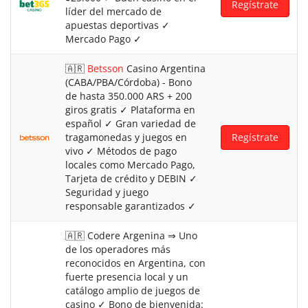
Regístrate
líder del mercado de
apuestas deportivas ✓
Mercado Pago ✓
🇦🇷
Betsson
Casino Argentina
(CABA/PBA/Córdoba) - Bono
de hasta 350.000 ARS + 200
giros gratis ✓ Plataforma en
español ✓ Gran variedad de
tragamonedas y juegos en
Regístrate
vivo ✓ Métodos de pago
locales como Mercado Pago,
Tarjeta de crédito y DEBIN ✓
Seguridad y juego
responsable garantizados ✓
🇦🇷 Codere Argenina ⇒ Uno
de los operadores más
reconocidos en Argentina, con
fuerte presencia local y un
catálogo amplio de juegos de
casino ✓ Bono de bienvenida: