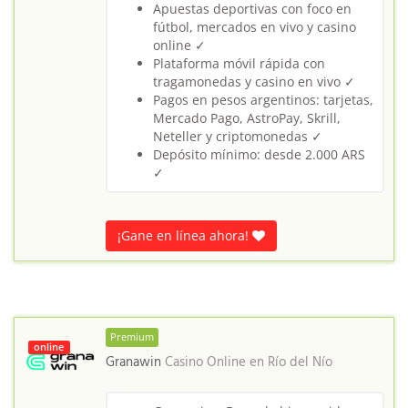
Apuestas deportivas con foco en
fútbol, mercados en vivo y casino
online ✓
Plataforma móvil rápida con
tragamonedas y casino en vivo ✓
Pagos en pesos argentinos: tarjetas,
Mercado Pago, AstroPay, Skrill,
Neteller y criptomonedas ✓
Depósito mínimo: desde 2.000 ARS
✓
¡Gane en línea ahora!
Premium
online
Granawin
Casino Online en
Río del Nío