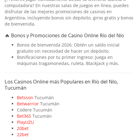
computadora? En nuestras salas de juegos en línea, puedes
disfrutar de las mejores promociones de casinos en
Argentina, incluyendo bonos sin depósito, giros gratis y bonos
de bienvenida.
🔥 Bonos y Promociones de Casino Online Río del Nío
Bonos de bienvenida 2026: Obtén un saldo inicial
gratuito sin necesidad de hacer un depósito.
Bonificaciones por tu primer ingreso: Juega en
máquinas tragamonedas, ruleta, Blackjack y más.
Los Casinos Online más Populares en Río del Nío,
Tucumán
Betsson
Tucumán
Betwarrior
Tucumán
Codere Tucumán
Bet365
Tucumán
PlayUZU
20bet
22bet