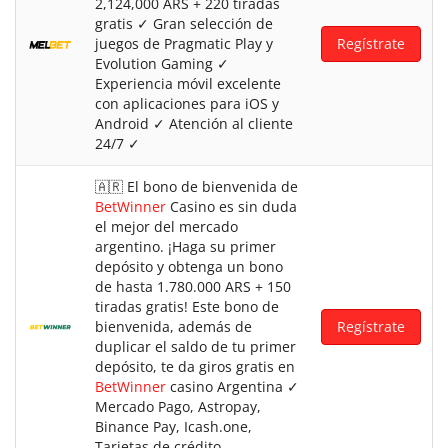
2,124,000 ARS + 220 tiradas
gratis ✓ Gran selección de
juegos de Pragmatic Play y
Regístrate
Evolution Gaming ✓
Experiencia móvil excelente
con aplicaciones para iOS y
Android ✓ Atención al cliente
24/7 ✓
🇦🇷 El bono de bienvenida de
BetWinner
Casino es sin duda
el mejor del mercado
argentino. ¡Haga su primer
depósito y obtenga un bono
de hasta 1.780.000 ARS + 150
tiradas gratis! Este bono de
bienvenida, además de
Regístrate
duplicar el saldo de tu primer
depósito, te da giros gratis en
BetWinner
casino Argentina ✓
Mercado Pago, Astropay,
Binance Pay, Icash.one,
Tarjetas de crédito,