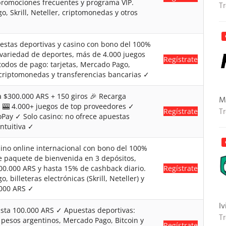
promociones frecuentes y programa VIP.
Tr
, Skrill, Neteller, criptomonedas y otros
estas deportivas y casino con bono del 100%
variedad de deportes, más de 4.000 juegos
Regístrate
todos de pago: tarjetas, Mercado Pago,
r), criptomonedas y transferencias bancarias ✓
 $300.000 ARS + 150 giros 🎉 Recarga
M
s 🎰 4.000+ juegos de top proveedores ✓
Tr
Regístrate
oPay ✓ Solo casino: no ofrece apuestas
ntuitiva ✓
ino online internacional con bono del 100%
e paquete de bienvenida en 3 depósitos,
00.000 ARS y hasta 15% de cashback diario.
Regístrate
 billeteras electrónicas (Skrill, Neteller) y
.000 ARS ✓
Iv
sta 100.000 ARS ✓ Apuestas deportivas:
Tr
pesos argentinos, Mercado Pago, Bitcoin y
Regístrate