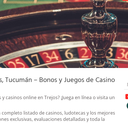
s, Tucumán – Bonos y Juegos de Casino
y casinos online en Trejos? ¡Juega en línea o visita un
un completo listado de casinos, ludotecas y los mejores
nes exclusivas, evaluaciones detalladas y toda la