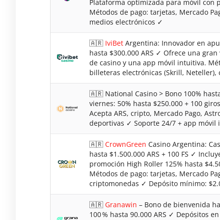
Plataforma optimizada para móvil con 
Métodos de pago: tarjetas, Mercado Pago
medios electrónicos ✓
🇦🇷
IviBet
Argentina: Innovador en apu
hasta $300.000 ARS ✓ Ofrece una gran 
de casino y una app móvil intuitiva. Mé
billeteras electrónicas (Skrill, Netelle
🇦🇷 National Casino > Bono 100% hasta
viernes: 50% hasta $250.000 + 100 giro
Acepta ARS, cripto, Mercado Pago, Astr
deportivas ✓ Soporte 24/7 + app móvil i
🇦🇷
CrownGreen
Casino Argentina: Cas
hasta $1.500.000 ARS + 100 FS ✓ Incluy
promoción High Roller 125% hasta $4.5
Métodos de pago: tarjetas, Mercado Pago,
criptomonedas ✓ Depósito mínimo: $2
🇦🇷
Granawin
– Bono de bienvenida ha
100 % hasta 90.000 ARS ✓ Depósitos en 