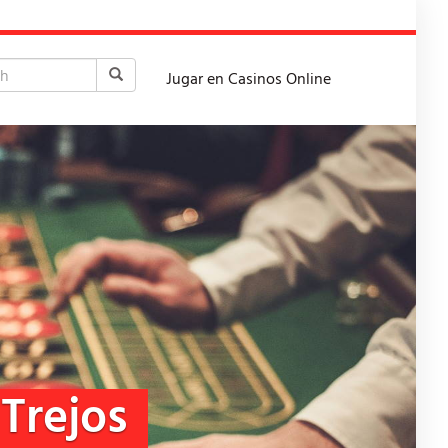
Jugar en Casinos Online
Trejos