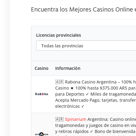
Encuentra los Mejores Casinos Online 
Licencias provinciales
Casino
Información
🇦🇷 Rabona Casino Argentina – 100% ha
Casino ★ 100% hasta $375.000 ARS par
para Deportes ✓ Miles de tragamonedas
Acepta Mercado Pago, tarjetas, transfer
electrónicas ✓
🇦🇷
Spinarium
Argentina: Casino onlin
tragamonedas y juegos de casino en vi
y retiros rápidos ✓ Bono de bienvenida 