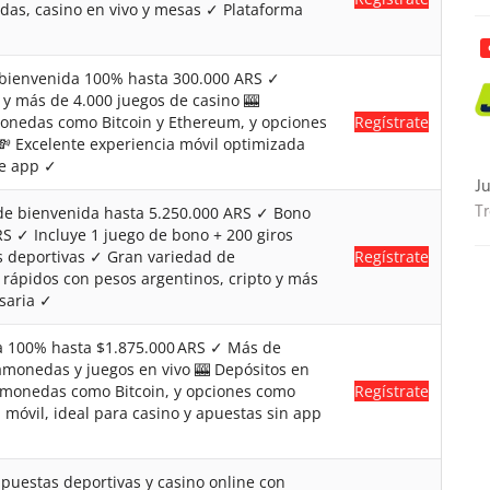
as, casino en vivo y mesas ✓ Plataforma
 bienvenida 100% hasta 300.000 ARS ✓
 y más de 4.000 juegos de casino 🎰
monedas como Bitcoin y Ethereum, y opciones
Regístrate
 Excelente experiencia móvil optimizada
de app ✓
J
Tr
de bienvenida hasta 5.250.000 ARS ✓ Bono
S ✓ Incluye 1 juego de bono + 200 giros
as deportivas ✓ Gran variedad de
Regístrate
rápidos con pesos argentinos, cripto y más
saria ✓
a 100% hasta $1.875.000 ARS ✓ Más de
gamonedas y juegos en vivo 🎰 Depósitos en
omonedas como Bitcoin, y opciones como
Regístrate
 móvil, ideal para casino y apuestas sin app
puestas deportivas y casino online con