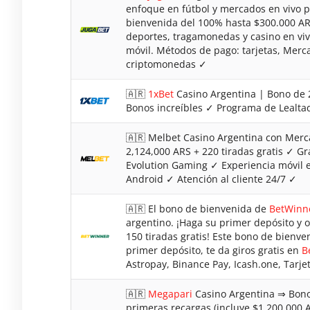
enfoque en fútbol y mercados en vivo 
bienvenida del 100% hasta $300.000 AR
deportes, tragamonedas y casino en vi
móvil. Métodos de pago: tarjetas, Mercad
criptomonedas ✓
🇦🇷
1xBet
Casino Argentina | Bono de 2
Bonos increíbles ✓ Programa de Lealta
🇦🇷 Melbet Casino Argentina con Mer
2,124,000 ARS + 220 tiradas gratis ✓ Gr
Evolution Gaming ✓ Experiencia móvil e
Android ✓ Atención al cliente 24/7 ✓
🇦🇷 El bono de bienvenida de
BetWinn
argentino. ¡Haga su primer depósito y 
150 tiradas gratis! Este bono de bienve
primer depósito, te da giros gratis en
B
Astropay, Binance Pay, Icash.one, Tarj
🇦🇷
Megapari
Casino Argentina ⇒ Bono
primeras recargas (incluye $1.200.000 A