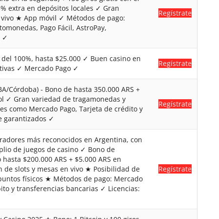
 extra en depósitos locales ✓ Gran
Regístrate
 vivo ★ App móvil ✓ Métodos de pago:
iptomonedas, Pago Fácil, AstroPay,
o ✓
 del 100%, hasta $25.000 ✓ Buen casino en
Regístrate
rtivas ✓ Mercado Pago ✓
A/Córdoba) - Bono de hasta 350.000 ARS +
ñol ✓ Gran variedad de tragamonedas y
Regístrate
es como Mercado Pago, Tarjeta de crédito y
e garantizados ✓
radores más reconocidos en Argentina, con
mplio de juegos de casino ✓ Bono de
o hasta $200.000 ARS + $5.000 ARS en
n de slots y mesas en vivo ★ Posibilidad de
Regístrate
 puntos físicos ★ Métodos de pago: Mercado
bito y transferencias bancarias ✓ Licencias: