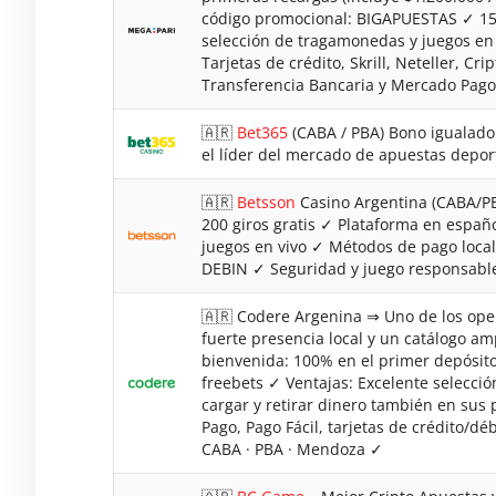
código promocional: BIGAPUESTAS ✓ 15%
selección de tragamonedas y juegos en
Tarjetas de crédito, Skrill, Neteller, Cr
Transferencia Bancaria y Mercado Pag
🇦🇷
Bet365
(CABA / PBA) Bono igualado
el líder del mercado de apuestas depo
🇦🇷
Betsson
Casino Argentina (CABA/PB
200 giros gratis ✓ Plataforma en espa
juegos en vivo ✓ Métodos de pago local
DEBIN ✓ Seguridad y juego responsabl
🇦🇷 Codere Argenina ⇒ Uno de los ope
fuerte presencia local y un catálogo a
bienvenida: 100% en el primer depósit
freebets ✓ Ventajas: Excelente selecció
cargar y retirar dinero también en sus
Pago, Pago Fácil, tarjetas de crédito/dé
CABA · PBA · Mendoza ✓