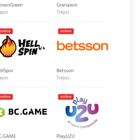
rownGreen
Granawin
ejos
Trejos
online
online
llSpin
Betsson
ejos
Trejos
online
online
C.GAME
PlayUZU