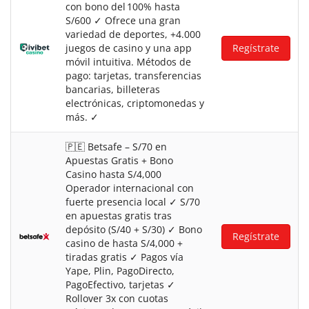
con bono del 100% hasta
S/600 ✓ Ofrece una gran
variedad de deportes, +4.000
juegos de casino y una app
Regístrate
móvil intuitiva. Métodos de
pago: tarjetas, transferencias
bancarias, billeteras
electrónicas, criptomonedas y
más. ✓
🇵🇪 Betsafe – S/70 en
Apuestas Gratis + Bono
Casino hasta S/4,000
Operador internacional con
fuerte presencia local ✓ S/70
en apuestas gratis tras
depósito (S/40 + S/30) ✓ Bono
Regístrate
casino de hasta S/4,000 +
tiradas gratis ✓ Pagos vía
Yape, Plin, PagoDirecto,
PagoEfectivo, tarjetas ✓
Rollover 3x con cuotas