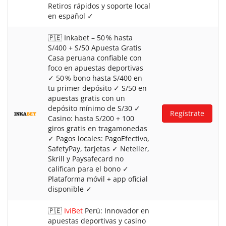
Retiros rápidos y soporte local
en español ✓
🇵🇪 Inkabet – 50 % hasta
S/400 + S/50 Apuesta Gratis
Casa peruana confiable con
foco en apuestas deportivas
✓ 50 % bono hasta S/400 en
tu primer depósito ✓ S/50 en
apuestas gratis con un
depósito mínimo de S/30 ✓
Regístrate
Casino: hasta S/200 + 100
giros gratis en tragamonedas
✓ Pagos locales: PagoEfectivo,
SafetyPay, tarjetas ✓ Neteller,
Skrill y Paysafecard no
califican para el bono ✓
Plataforma móvil + app oficial
disponible ✓
🇵🇪
IviBet
Perú: Innovador en
apuestas deportivas y casino