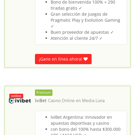
Bono de bienvenida 100% + 290
tiradas gratis ✓
Gran selección de juegos de
Pragmatic Play y Evolution Gaming
✓
Buen proveedor de apuestas ✓
Atención al cliente 24/7 ✓
¡Gane en línea ahora!
Premium
online
IviBet
Casino Online en
Media Luna
IviBet Argentina: Innovador en
apuestas deportivas y casino
con bono del 100% hasta $300.000