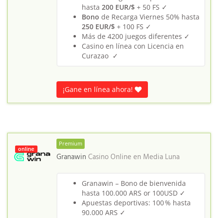
hasta
200 EUR/$
+ 50 FS ✓
Bono
de Recarga Viernes 50% hasta
250 EUR/$
+ 100 FS ✓
Más de 4200 juegos diferentes ✓
Casino en línea con Licencia en
Curazao ✓
¡Gane en línea ahora!
Premium
online
Granawin
Casino Online en
Media Luna
Granawin – Bono de bienvenida
hasta 100.000 ARS or 100USD ✓
Apuestas deportivas: 100 % hasta
90.000 ARS ✓