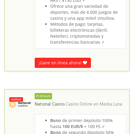
ARS / $150 USD ✓
Ofrece una gran variedad de
deportes, más de 4.000 juegos de
casino y una app móvil intuitiva.
Métodos de pago: tarjetas,
billeteras electrónicas (Skrill,
Neteller), criptomonedas y
transferencias bancarias ✓
¡Gane en línea ahora!
Premium
online
National Casino
Casino Online en
Media Luna
Bono
de primer depósito 100%
hasta
100 EUR/$
+ 100 FS ✓
Bono
de segundo depósito 50%