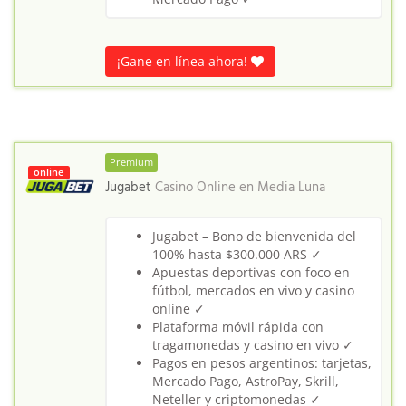
¡Gane en línea ahora!
Premium
online
Jugabet
Casino Online en
Media Luna
Jugabet – Bono de bienvenida del
100% hasta $300.000 ARS ✓
Apuestas deportivas con foco en
fútbol, mercados en vivo y casino
online ✓
Plataforma móvil rápida con
tragamonedas y casino en vivo ✓
Pagos en pesos argentinos: tarjetas,
Mercado Pago, AstroPay, Skrill,
Neteller y criptomonedas ✓