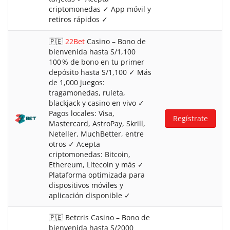
criptomonedas ✓ App móvil y
retiros rápidos ✓
🇵🇪
22Bet
Casino – Bono de
bienvenida hasta S/1,100
100 % de bono en tu primer
depósito hasta S/1,100 ✓ Más
de 1,000 juegos:
tragamonedas, ruleta,
blackjack y casino en vivo ✓
Pagos locales: Visa,
Regístrate
Mastercard, AstroPay, Skrill,
Neteller, MuchBetter, entre
otros ✓ Acepta
criptomonedas: Bitcoin,
Ethereum, Litecoin y más ✓
Plataforma optimizada para
dispositivos móviles y
aplicación disponible ✓
🇵🇪 Betcris Casino – Bono de
bienvenida hasta S/2000