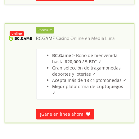
Premium
online
BC.GAME
Casino Online en
Media Luna
BC.Game
> Bono de bienvenida
hasta
$20,000 / 5 BTC
✓
Gran selección de tragamonedas,
deportes y loterías ✓
Acepta más de 18 criptomonedas ✓
Mejor
plataforma de
criptojuegos
✓
¡Gane en línea ahora!