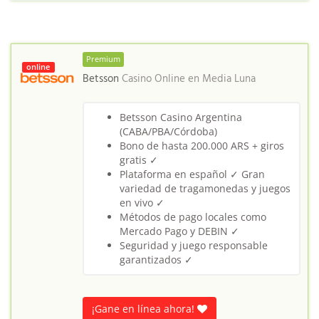
Premium
online
Betsson
Casino Online en
Media Luna
Betsson Casino Argentina
(CABA/PBA/Córdoba)
Bono de hasta 200.000 ARS + giros
gratis ✓
Plataforma en español ✓ Gran
variedad de tragamonedas y juegos
en vivo ✓
Métodos de pago locales como
Mercado Pago y DEBIN ✓
Seguridad y juego responsable
garantizados ✓
¡Gane en línea ahora!