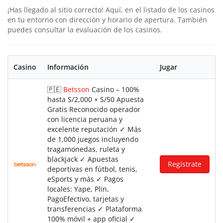
¡Has llegado al sitio correcto! Aquí, en el listado de los casinos
en tu entorno con dirección y horario de apertura. También
puedes consultar la evaluación de los casinos.
Casino
Información
Jugar
🇵🇪
Betsson
Casino – 100%
hasta S/2,000 + S/50 Apuesta
Gratis Reconocido operador
con licencia peruana y
excelente reputación ✓ Más
de 1,000 juegos incluyendo
tragamonedas, ruleta y
blackjack ✓ Apuestas
Regístrate
deportivas en fútbol, tenis,
eSports y más ✓ Pagos
locales: Yape, Plin,
PagoEfectivo, tarjetas y
transferencias ✓ Plataforma
100% móvil + app oficial ✓