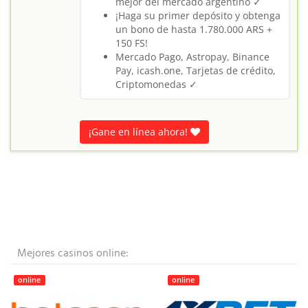
mejor del mercado argentino ✓
¡Haga su primer depósito y obtenga
un bono de hasta 1.780.000 ARS +
150 FS!
Mercado Pago, Astropay, Binance
Pay, icash.one, Tarjetas de crédito,
Criptomonedas ✓
¡Gane en línea ahora!
Mejores casinos online:
online
online