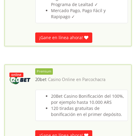
Programa de Lealtad ✓
Mercado Pago, Pago Fácil y
Rapipago ✓
¡Gane en línea ahora!
Premium
online
20bet
Casino Online en
Parcochacra
20Bet Casino Bonificación del 100%,
por ejemplo hasta 10.000 ARS
120 tiradas gratuitas de
bonificación en el primer depósito.
¡Gane en línea ahora!