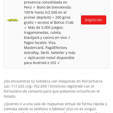
presencia consolidada en
Perú ✓ Bono de bienvenida:
100 % hasta S/2,500 en el
primer depósito + 200 giros
Regístrate
gratis + acceso al Bonus Crab
✓ Más de 5,000 juegos:
tragamonedas, ruleta,
blackjack y casino en vivo ✓
Pagos locales: Visa,
Mastercard, PagoEfectivo,
AstroPay, Skrill, Neteller y más
✓ Aplicación móvil disponible
para Android e iOS ✓
¿No encuentras tu ludoteca con máquinas en Parcochacra
Lat:-117.525 Lng:-762.839 ? Entonces regístrate con el
formulario de contacto para que podamos incluirlo en el
listado.
¿Quieres ir a una sala de máquinas virtual de forma rápida y
cómoda desde tu teléfono o tableta? ¡Eso no es ningún