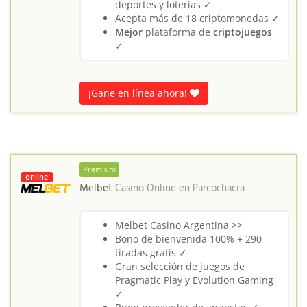
deportes y loterías ✓
Acepta más de 18 criptomonedas ✓
Mejor
plataforma de
criptojuegos
✓
¡Gane en línea ahora!
Premium
online
Melbet
Casino Online en
Parcochacra
Melbet Casino Argentina >>
Bono de bienvenida 100% + 290
tiradas gratis ✓
Gran selección de juegos de
Pragmatic Play y Evolution Gaming
✓