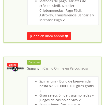
Métodos de pago: Tarjetas de
crédito, Skrill, Neteller,
Criptomonedas, Pago Fácil,
AstroPay, Transferencia Bancaria y
Mercado Pago ✓
¡Gane en línea ahora!
Premium
online
Spinarium
Casino Online en
Parcochacra
Spinarium – Bono de bienvenida
hasta $7.880.000 + 100 giros gratis
✓
Gran selección de tragamonedas y
juegos de casino en vivo ✓
Promociones frecuentes y