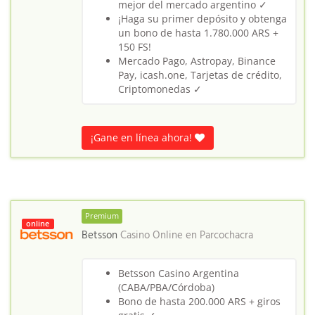
mejor del mercado argentino ✓
¡Haga su primer depósito y obtenga
un bono de hasta 1.780.000 ARS +
150 FS!
Mercado Pago, Astropay, Binance
Pay, icash.one, Tarjetas de crédito,
Criptomonedas ✓
¡Gane en línea ahora!
Premium
online
Betsson
Casino Online en
Parcochacra
Betsson Casino Argentina
(CABA/PBA/Córdoba)
Bono de hasta 200.000 ARS + giros