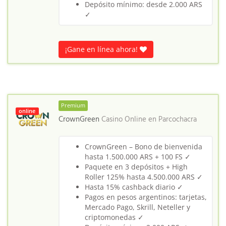
Depósito mínimo: desde 2.000 ARS
✓
¡Gane en línea ahora!
Premium
online
CrownGreen
Casino Online en
Parcochacra
CrownGreen – Bono de bienvenida
hasta 1.500.000 ARS + 100 FS ✓
Paquete en 3 depósitos + High
Roller 125% hasta 4.500.000 ARS ✓
Hasta 15% cashback diario ✓
Pagos en pesos argentinos: tarjetas,
Mercado Pago, Skrill, Neteller y
criptomonedas ✓