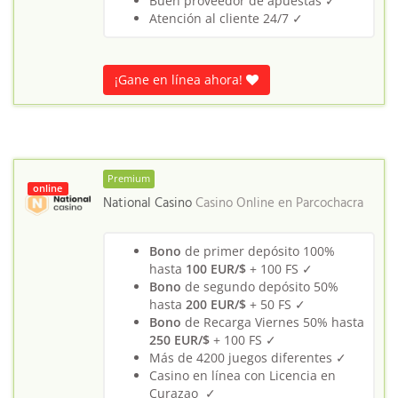
Buen proveedor de apuestas ✓
Atención al cliente 24/7 ✓
¡Gane en línea ahora!
Premium
online
National Casino
Casino Online en
Parcochacra
Bono
de primer depósito 100%
hasta
100 EUR/$
+ 100 FS ✓
Bono
de segundo depósito 50%
hasta
200 EUR/$
+ 50 FS ✓
Bono
de Recarga Viernes 50% hasta
250 EUR/$
+ 100 FS ✓
Más de 4200 juegos diferentes ✓
Casino en línea con Licencia en
Curazao ✓