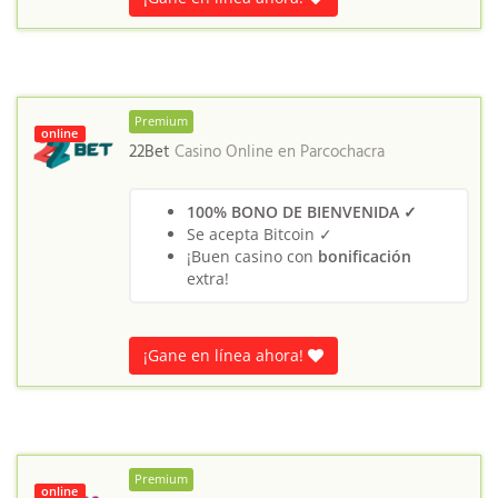
Premium
online
22Bet
Casino Online en
Parcochacra
100% BONO DE BIENVENIDA ✓
Se acepta Bitcoin ✓
¡Buen casino con
bonificación
extra!
¡Gane en línea ahora!
Premium
online