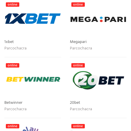
online
online
1xbet
Megapari
Parcochacra
Parcochacra
online
online
Betwinner
20bet
Parcochacra
Parcochacra
online
online