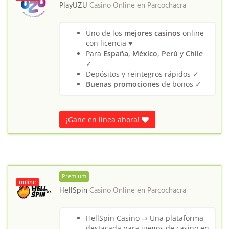
PlayUZU
Casino Online en
Parcochacra
Uno de los
mejores casinos
online
con licencia ♥
Para
España
,
México
,
Perú
y
Chile
✓
Depósitos y reintegros rápidos ✓
Buenas promociones
de bonos ✓
¡Gane en línea ahora!
Premium
online
HellSpin
Casino Online en
Parcochacra
HellSpin Casino ⇒ Una plataforma
destacada para juegos de casino en