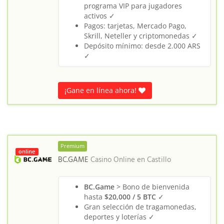
programa VIP para jugadores
activos ✓
Pagos: tarjetas, Mercado Pago,
Skrill, Neteller y criptomonedas ✓
Depósito mínimo: desde 2.000 ARS
✓
¡Gane en línea ahora!
Premium
online
BC.GAME
Casino Online en
Castillo
BC.Game
> Bono de bienvenida
hasta
$20,000 / 5 BTC
✓
Gran selección de tragamonedas,
deportes y loterías ✓