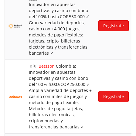
Innovador en apuestas
deportivas y casino con bono
del 100% hasta COP 550.000 ✓
Gran variedad de deportes,
Regístrate
casino con +4.000 juegos,
métodos de pago flexibles:
tarjetas, cripto, billeteras
electrónicas y transferencias
bancarias ✓
🇨🇴
Betsson
Colombia:
Innovador en apuestas
deportivas y casino con bono
del 100 % hasta COP 250.000 ✓
Amplia variedad de deportes +
casino con miles de juegos y
Regístrate
método de pago flexible.
Métodos de pago: tarjetas,
billeteras electrónicas,
criptomonedas y
transferencias bancarias ✓