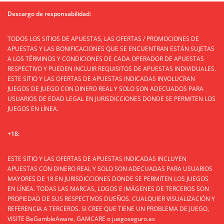
Descargo de responsabilidad:
TODOS LOS SITIOS DE APUESTAS, LAS OFERTAS / PROMOCIONES DE
APUESTAS Y LAS BONIFICACIONES QUE SE ENCUENTRAN ESTÁN SUJETAS
A LOS TÉRMINOS Y CONDICIONES DE CADA OPERADOR DE APUESTAS
RESPECTIVO Y PUEDEN INCLUIR REQUISITOS DE APUESTAS INDIVIDUALES.
ESTE SITIO Y LAS OFERTAS DE APUESTAS INDICADAS INVOLUCRAN
JUEGOS DE JUEGO CON DINERO REAL Y SOLO SON ADECUADOS PARA
USUARIOS DE EDAD LEGAL EN JURISDICCIONES DONDE SE PERMITEN LOS
JUEGOS EN LÍNEA.
+18:
ESTE SITIO Y LAS OFERTAS DE APUESTAS INDICADAS INCLUYEN
APUESTAS CON DINERO REAL Y SOLO SON ADECUADAS PARA USUARIOS
MAYORES DE 18 EN JURISDICCIONES DONDE SE PERMITEN LOS JUEGOS
EN LÍNEA. TODAS LAS MARCAS, LOGOS E IMÁGENES DE TERCEROS SON
PROPIEDAD DE SUS RESPECTIVOS DUEÑOS. CUALQUIER VISUALIZACIÓN Y
REFERENCIA A TERCEROS. SI CREE QUE TIENE UN PROBLEMA DE JUEGO,
VISITE BeGambleAware, GAMCARE o juegoseguro.es