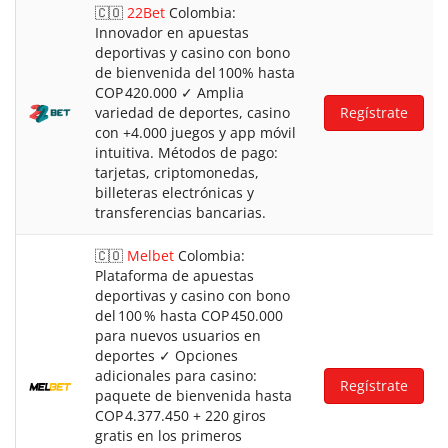
🇨🇴
22Bet
Colombia:
Innovador en apuestas
deportivas y casino con bono
de bienvenida del 100% hasta
COP 420.000 ✓ Amplia
variedad de deportes, casino
Regístrate
con +4.000 juegos y app móvil
intuitiva. Métodos de pago:
tarjetas, criptomonedas,
billeteras electrónicas y
transferencias bancarias.
🇨🇴
Melbet
Colombia:
Plataforma de apuestas
deportivas y casino con bono
del 100 % hasta COP 450.000
para nuevos usuarios en
deportes ✓ Opciones
adicionales para casino:
Regístrate
paquete de bienvenida hasta
COP 4.377.450 + 220 giros
gratis en los primeros