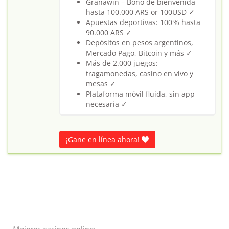
Granawin – Bono de bienvenida
hasta 100.000 ARS or 100USD ✓
Apuestas deportivas: 100 % hasta
90.000 ARS ✓
Depósitos en pesos argentinos,
Mercado Pago, Bitcoin y más ✓
Más de 2.000 juegos:
tragamonedas, casino en vivo y
mesas ✓
Plataforma móvil fluida, sin app
necesaria ✓
¡Gane en línea ahora!