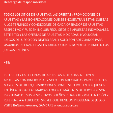
Descargo de responsabilidad:
TODOS LOS SITIOS DE APUESTAS, LAS OFERTAS / PROMOCIONES DE
APUESTAS Y LAS BONIFICACIONES QUE SE ENCUENTRAN ESTÁN SUJETAS
A LOS TÉRMINOS Y CONDICIONES DE CADA OPERADOR DE APUESTAS
RESPECTIVO Y PUEDEN INCLUIR REQUISITOS DE APUESTAS INDIVIDUALES.
ESTE SITIO Y LAS OFERTAS DE APUESTAS INDICADAS INVOLUCRAN
JUEGOS DE JUEGO CON DINERO REAL Y SOLO SON ADECUADOS PARA
USUARIOS DE EDAD LEGAL EN JURISDICCIONES DONDE SE PERMITEN LOS
JUEGOS EN LÍNEA.
+18:
ESTE SITIO Y LAS OFERTAS DE APUESTAS INDICADAS INCLUYEN
APUESTAS CON DINERO REAL Y SOLO SON ADECUADAS PARA USUARIOS
MAYORES DE 18 EN JURISDICCIONES DONDE SE PERMITEN LOS JUEGOS
EN LÍNEA. TODAS LAS MARCAS, LOGOS E IMÁGENES DE TERCEROS SON
PROPIEDAD DE SUS RESPECTIVOS DUEÑOS. CUALQUIER VISUALIZACIÓN Y
REFERENCIA A TERCEROS. SI CREE QUE TIENE UN PROBLEMA DE JUEGO,
VISITE BeGambleAware, GAMCARE o juegoseguro.es