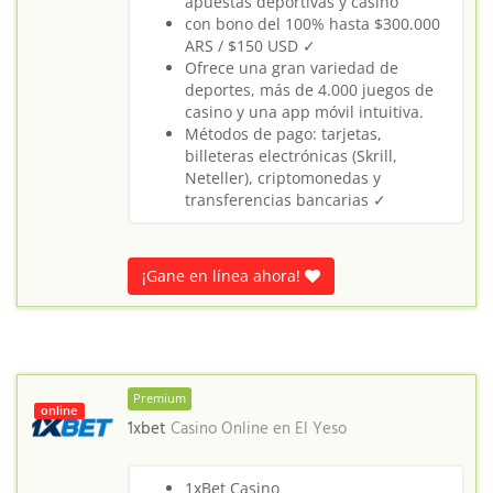
apuestas deportivas y casino
con bono del 100% hasta $300.000
ARS / $150 USD ✓
Ofrece una gran variedad de
deportes, más de 4.000 juegos de
casino y una app móvil intuitiva.
Métodos de pago: tarjetas,
billeteras electrónicas (Skrill,
Neteller), criptomonedas y
transferencias bancarias ✓
¡Gane en línea ahora!
Premium
online
1xbet
Casino Online en
El Yeso
1xBet Casino