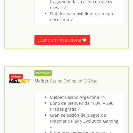
tragamonedas, casino en vivo y
mesas ✓
Plataforma móvil fluida, sin app
necesaria ✓
¡Gane en línea ahora!
Premium
online
Melbet
Casino Online en
El Yeso
Melbet Casino Argentina >>
Bono de bienvenida 100% + 290
tiradas gratis ✓
Gran selección de juegos de
Pragmatic Play y Evolution Gaming
✓
Buen proveedor de apuestas ✓