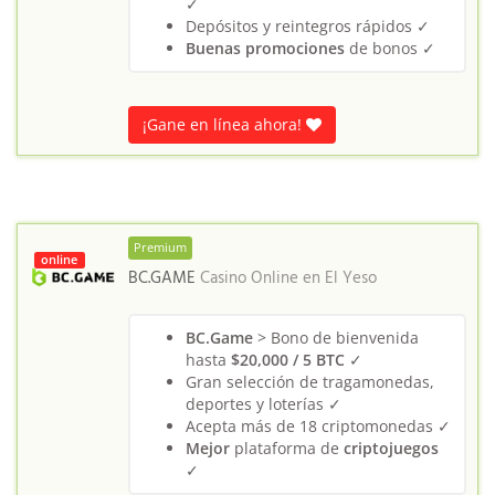
✓
Depósitos y reintegros rápidos ✓
Buenas promociones
de bonos ✓
¡Gane en línea ahora!
Premium
online
BC.GAME
Casino Online en
El Yeso
BC.Game
> Bono de bienvenida
hasta
$20,000 / 5 BTC
✓
Gran selección de tragamonedas,
deportes y loterías ✓
Acepta más de 18 criptomonedas ✓
Mejor
plataforma de
criptojuegos
✓