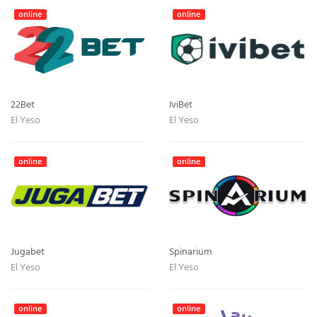
online
online
22Bet
IviBet
El Yeso
El Yeso
online
online
Jugabet
Spinarium
El Yeso
El Yeso
online
online