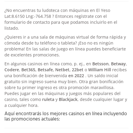
¿No encuentras tu ludoteca con máquinas en El Yeso
Lat:8.6150 Lng:-764.758 ? Entonces regístrate con el
formulario de contacto para que podamos incluirlo en el
listado.
¿Quieres ir a una sala de máquinas virtual de forma rápida y
cómoda desde tu teléfono o tableta? ¡Eso no es ningún
problema! En las salas de juego en línea puedes beneficiarte
de excelentes promociones.
En algunos casinos en línea como, p. ej., en
Betsson
,
Betway
,
Codere
,
Bet365, Betsafe, Netbet, 22bet
o
William
Hill
recibes
una bonificación de bienvenida
en 2022
. Un saldo inicial
gratuito sin ingreso suena muy bien. Otra gran bonificación
sobre tu primer ingreso es otra promoción maravillosa.
Puedes jugar en las máquinas y juegos más populares del
casino, tales como
ruleta
y
Blackjack
, desde cualquier lugar y
a cualquier hora.
Aquí encontrarás los mejores casinos en línea incluyendo
las promociones actuales: