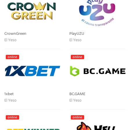
CrownGreen
PlayUZU
El Yeso
El Yeso
online
online
1xbet
BC.GAME
El Yeso
El Yeso
online
online