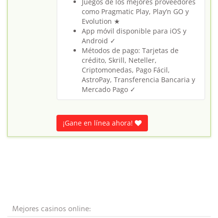
Juegos de los mejores proveedores
como Pragmatic Play, Play’n GO y
Evolution ★
App móvil disponible para iOS y
Android ✓
Métodos de pago: Tarjetas de
crédito, Skrill, Neteller,
Criptomonedas, Pago Fácil,
AstroPay, Transferencia Bancaria y
Mercado Pago ✓
¡Gane en línea ahora!
Mejores casinos online: