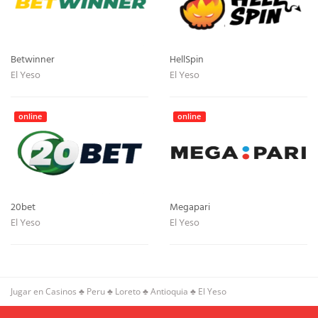
Betwinner
HellSpin
El Yeso
El Yeso
online
online
20bet
Megapari
El Yeso
El Yeso
Jugar en Casinos
♣
Peru
♣
Loreto
♣
Antioquia
♣
El Yeso