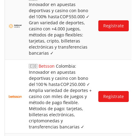
Innovador en apuestas
deportivas y casino con bono
del 100% hasta COP 550.000 ✓
Gran variedad de deportes,
Regístrate
casino con +4.000 juegos,
métodos de pago flexibles:
tarjetas, cripto, billeteras
electrónicas y transferencias
bancarias ✓
🇨🇴
Betsson
Colombia:
Innovador en apuestas
deportivas y casino con bono
del 100 % hasta COP 250.000 ✓
Amplia variedad de deportes +
casino con miles de juegos y
Regístrate
método de pago flexible.
Métodos de pago: tarjetas,
billeteras electrónicas,
criptomonedas y
transferencias bancarias ✓