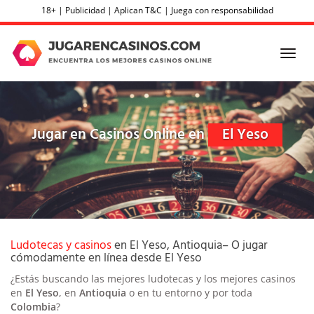
Skip
18+ | Publicidad | Aplican T&C | Juega con responsabilidad
to
main
content
Toggl
navig
Jugar en Casinos Online en
El Yeso
Ludotecas y casinos
en El Yeso, Antioquia– O jugar
cómodamente en línea desde El Yeso
¿Estás buscando las mejores ludotecas y los mejores casinos
en
El Yeso
, en
Antioquia
o en tu entorno
y por toda
Colombia
?