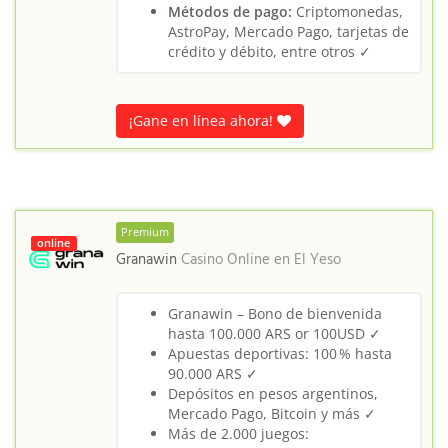
Métodos de pago:
Criptomonedas,
AstroPay, Mercado Pago, tarjetas de
crédito y débito, entre otros ✓
¡Gane en línea ahora!
Premium
online
Granawin
Casino Online en
El Yeso
Granawin – Bono de bienvenida
hasta 100.000 ARS or 100USD ✓
Apuestas deportivas: 100 % hasta
90.000 ARS ✓
Depósitos en pesos argentinos,
Mercado Pago, Bitcoin y más ✓
Más de 2.000 juegos: