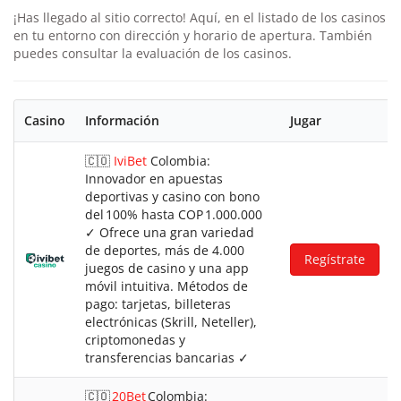
¡Has llegado al sitio correcto! Aquí, en el listado de los casinos
en tu entorno con dirección y horario de apertura. También
puedes consultar la evaluación de los casinos.
Casino
Información
Jugar
🇨🇴
IviBet
Colombia:
Innovador en apuestas
deportivas y casino con bono
del 100% hasta COP 1.000.000
✓ Ofrece una gran variedad
de deportes, más de 4.000
Regístrate
juegos de casino y una app
móvil intuitiva. Métodos de
pago: tarjetas, billeteras
electrónicas (Skrill, Neteller),
criptomonedas y
transferencias bancarias ✓
🇨🇴
20Bet
Colombia: