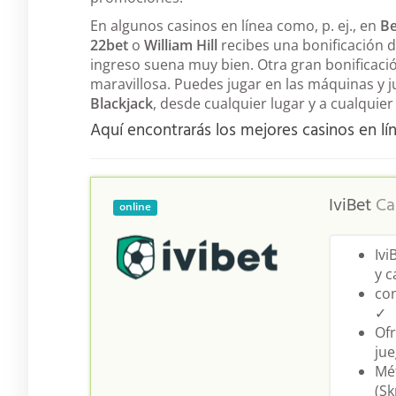
En algunos casinos en línea como, p. ej., en
Be
22bet
o
William
Hill
recibes una bonificación 
ingreso suena muy bien. Otra gran bonificaci
maravillosa. Puedes jugar en las máquinas y 
Blackjack
, desde cualquier lugar y a cualquier
Aquí encontrarás los mejores casinos en lí
IviBet
Ca
online
Ivi
y c
co
✓
Ofr
jue
Mét
(Sk