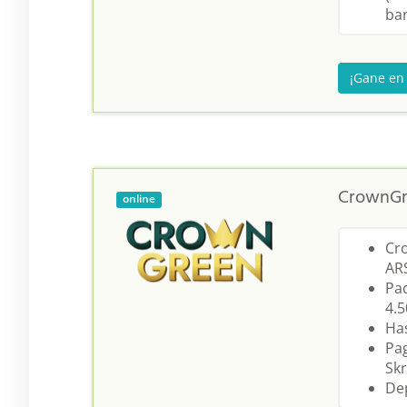
ba
¡Gane en
CrownGr
online
Cr
ARS
Paq
4.
Ha
Pag
Skr
De