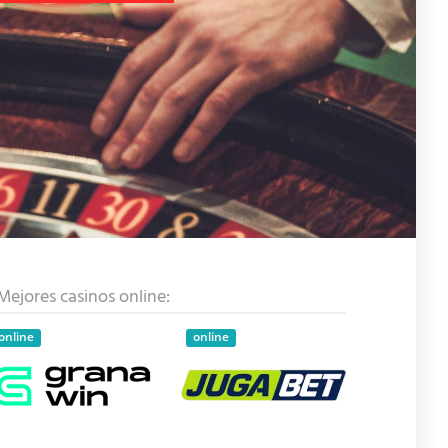
Mejores casinos online:
online
online