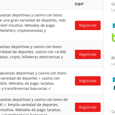
Jugar
G
La
estas deportivas y casino con bono
ce una gran variedad de deportes, más
óvil intuitiva. Métodos de pago:
Regístrate
l, Neteller), criptomonedas y
estas deportivas y casino con bono
riedad de deportes, casino con +4.000
Regístrate
etas, cripto, billeteras electrónicas y
B
La
apuestas deportivas y casino con bono
 variedad de deportes + casino con
Regístrate
ible. Métodos de pago: tarjetas,
s y transferencias bancarias ✓
uestas deportivas y casino con bono de
00 ✓ Amplia variedad de deportes,
Regístrate
ntuitiva. Métodos de pago: tarjetas,
C
s y transferencias bancarias.