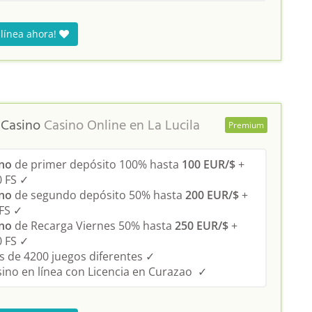
 línea ahora!
 Casino
Casino Online en
La Lucila
Premium
no
de primer depósito 100% hasta
100 EUR/$
+
0 FS ✓
no
de segundo depósito 50% hasta
200 EUR/$
+
FS ✓
no
de Recarga Viernes 50% hasta
250 EUR/$
+
0 FS ✓
 de 4200 juegos diferentes ✓
ino en línea con Licencia en Curazao ✓