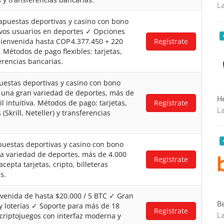
La
apuestas deportivas y casino con bono
evos usuarios en deportes ✓ Opciones
bienvenida hasta COP 4.377.450 + 220
Regístrate
. Métodos de pago flexibles: tarjetas,
ferencias bancarias.
estas deportivas y casino con bono
 una gran variedad de deportes, más de
He
 intuitiva. Métodos de pago: tarjetas,
Regístrate
La
(Skrill, Neteller) y transferencias
uestas deportivas y casino con bono
a variedad de deportes, más de 4.000
Regístrate
cepta tarjetas, cripto, billeteras
s.
venida de hasta $20.000 / 5 BTC ✓ Gran
B
 loterías ✓ Soporte para más de 18
Regístrate
La
criptojuegos con interfaz moderna y