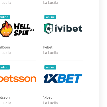
 Lucila
La Lucila
online
online
llSpin
IviBet
 Lucila
La Lucila
online
online
etsson
1xbet
 Lucila
La Lucila