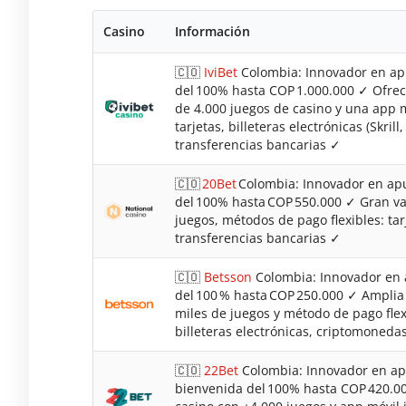
Casino
Información
🇨🇴
IviBet
Colombia: Innovador en apu
del 100% hasta COP 1.000.000 ✓ Ofre
de 4.000 juegos de casino y una app m
tarjetas, billeteras electrónicas (Skril
transferencias bancarias ✓
🇨🇴
20Bet
Colombia: Innovador en apu
del 100% hasta COP 550.000 ✓ Gran va
juegos, métodos de pago flexibles: tarj
transferencias bancarias ✓
🇨🇴
Betsson
Colombia: Innovador en 
del 100 % hasta COP 250.000 ✓ Amplia
miles de juegos y método de pago flex
billeteras electrónicas, criptomoneda
🇨🇴
22Bet
Colombia: Innovador en ap
bienvenida del 100% hasta COP 420.0