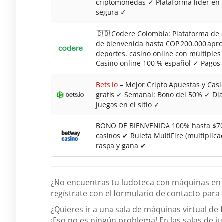
criptomonedas ✓ Plataforma líder en 
segura ✓
🇨🇴 Codere Colombia: Plataforma de 
de bienvenida hasta COP 200.000 ap
deportes, casino online con múltiples
Casino online 100 % español ✓ Pagos 
Bets.io
– Mejor Cripto Apuestas y Casi
gratis ✓ Semanal: Bono del 50% ✓ Di
juegos en el sitio ✓
BONO DE BIENVENIDA 100% hasta $70,
casinos ✔ Ruleta MultiFire (multiplic
raspa y gana ✔
¿No encuentras tu ludoteca con máquinas en L
regístrate con el formulario de contacto para 
¿Quieres ir a una sala de máquinas virtual de
¡Eso no es ningún problema! En las salas de j