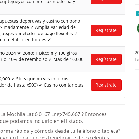
criptojuegos con interfaz moderna y
apuestas deportivas y casino con bono
roximadamente ✓ Amplia variedad de
Regístrate
 juegos y métodos de pago flexibles ✓
en metálico en locales ✓
2
no 2024 ★ Bono: 1 Bitcoin y 100 giros
ario: 10% de reembolso ✓ Más de 10,000
Regístrate
L
000 ✔ Slots que no ves en otros
ador de hasta x500) ✔ Casino con tarjetas
Regístrate
a Mochila Lat:6.0167 Lng:-745.667 ? Entonces
que podamos incluirlo en el listado.
 forma rápida y cómoda desde tu teléfono o tableta?
uego en línea puedes beneficiarte de excelentes