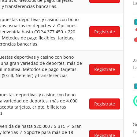
ntuitiva. Métodos de pago: tarjetas,
L
s y transferencias bancarias.
apuestas deportivas y casino con bono
evos usuarios en deportes ✓ Opciones
bienvenida hasta COP 4.377.450 + 220
Regístrate
. Métodos de pago flexibles: tarjetas,
ferencias bancarias.
estas deportivas y casino con bono
2
 una gran variedad de deportes, más de
L
 intuitiva. Métodos de pago: tarjetas,
Regístrate
(Skrill, Neteller) y transferencias
uestas deportivas y casino con bono
a variedad de deportes, más de 4.000
Regístrate
cepta tarjetas, cripto, billeteras
s.
G
venida de hasta $20.000 / 5 BTC ✓ Gran
L
 loterías ✓ Soporte para más de 18
Regístrate