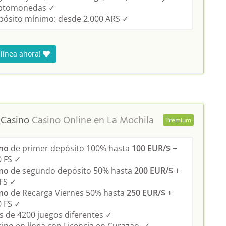
iptomonedas ✓
pósito mínimo: desde 2.000 ARS ✓
 línea ahora!
 Casino
Casino Online en
La Mochila
Premium
no
de primer depósito 100% hasta
100 EUR/$
+
0 FS ✓
no
de segundo depósito 50% hasta
200 EUR/$
+
FS ✓
no
de Recarga Viernes 50% hasta
250 EUR/$
+
0 FS ✓
 de 4200 juegos diferentes ✓
ino en línea con Licencia en Curazao ✓