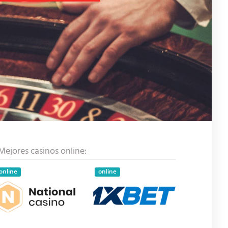
Mejores casinos online:
online
online