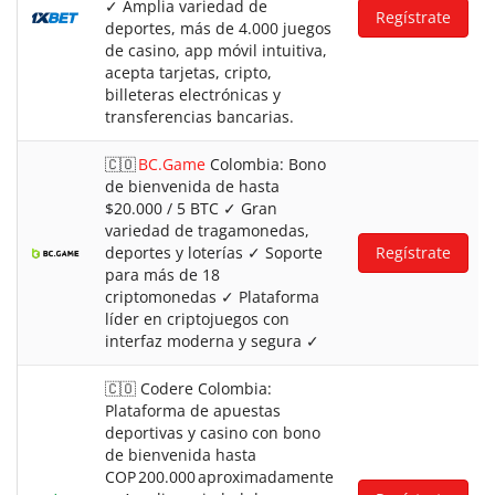
✓ Amplia variedad de
Regístrate
deportes, más de 4.000 juegos
de casino, app móvil intuitiva,
acepta tarjetas, cripto,
billeteras electrónicas y
transferencias bancarias.
🇨🇴
BC.Game
Colombia: Bono
de bienvenida de hasta
$20.000 / 5 BTC ✓ Gran
variedad de tragamonedas,
deportes y loterías ✓ Soporte
Regístrate
para más de 18
criptomonedas ✓ Plataforma
líder en criptojuegos con
interfaz moderna y segura ✓
🇨🇴 Codere Colombia:
Plataforma de apuestas
deportivas y casino con bono
de bienvenida hasta
COP 200.000 aproximadamente