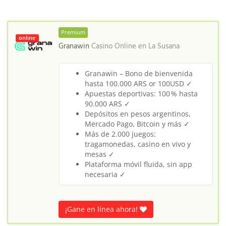
Premium
online
Granawin
Casino Online en
La Susana
Granawin – Bono de bienvenida
hasta 100.000 ARS or 100USD ✓
Apuestas deportivas: 100 % hasta
90.000 ARS ✓
Depósitos en pesos argentinos,
Mercado Pago, Bitcoin y más ✓
Más de 2.000 juegos:
tragamonedas, casino en vivo y
mesas ✓
Plataforma móvil fluida, sin app
necesaria ✓
¡Gane en línea ahora!