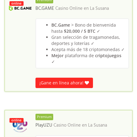
Premium
online
BC.GAME
Casino Online en
La Susana
BC.Game
> Bono de bienvenida
hasta
$20,000 / 5 BTC
✓
Gran selección de tragamonedas,
deportes y loterías ✓
Acepta más de 18 criptomonedas ✓
Mejor
plataforma de
criptojuegos
✓
¡Gane en línea ahora!
Premium
online
PlayUZU
Casino Online en
La Susana