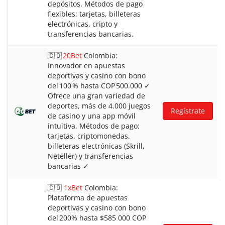
depósitos. Métodos de pago
flexibles: tarjetas, billeteras
electrónicas, cripto y
transferencias bancarias.
🇨🇴
20Bet
Colombia:
Innovador en apuestas
deportivas y casino con bono
del 100 % hasta COP 500.000 ✓
Ofrece una gran variedad de
deportes, más de 4.000 juegos
Regístrate
de casino y una app móvil
intuitiva. Métodos de pago:
tarjetas, criptomonedas,
billeteras electrónicas (Skrill,
Neteller) y transferencias
bancarias ✓
🇨🇴
1xBet
Colombia:
Plataforma de apuestas
deportivas y casino con bono
del 200% hasta $585 000 COP