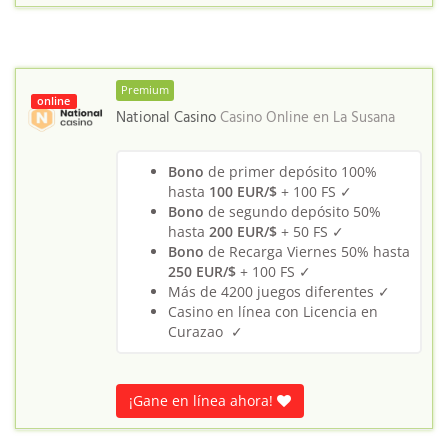
Premium
online
National Casino
Casino Online en
La Susana
Bono
de primer depósito 100%
hasta
100 EUR/$
+ 100 FS ✓
Bono
de segundo depósito 50%
hasta
200 EUR/$
+ 50 FS ✓
Bono
de Recarga Viernes 50% hasta
250 EUR/$
+ 100 FS ✓
Más de 4200 juegos diferentes ✓
Casino en línea con Licencia en
Curazao ✓
¡Gane en línea ahora!