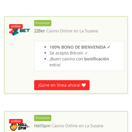
Premium
online
22Bet
Casino Online en
La Susana
100% BONO DE BIENVENIDA ✓
Se acepta Bitcoin ✓
¡Buen casino con
bonificación
extra!
¡Gane en línea ahora!
Premium
online
HellSpin
Casino Online en
La Susana