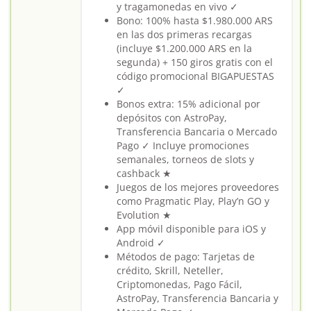
y tragamonedas en vivo ✓
Bono: 100% hasta $1.980.000 ARS
en las dos primeras recargas
(incluye $1.200.000 ARS en la
segunda) + 150 giros gratis con el
código promocional BIGAPUESTAS
✓
Bonos extra: 15% adicional por
depósitos con AstroPay,
Transferencia Bancaria o Mercado
Pago ✓ Incluye promociones
semanales, torneos de slots y
cashback ★
Juegos de los mejores proveedores
como Pragmatic Play, Play’n GO y
Evolution ★
App móvil disponible para iOS y
Android ✓
Métodos de pago: Tarjetas de
crédito, Skrill, Neteller,
Criptomonedas, Pago Fácil,
AstroPay, Transferencia Bancaria y