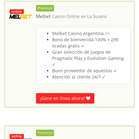
Premium
online
Melbet
Casino Online en
La Susana
Melbet Casino Argentina >>
Bono de bienvenida 100% + 290
tiradas gratis ✓
Gran selección de juegos de
Pragmatic Play y Evolution Gaming
✓
Buen proveedor de apuestas ✓
Atención al cliente 24/7 ✓
¡Gane en línea ahora!
Premium
online