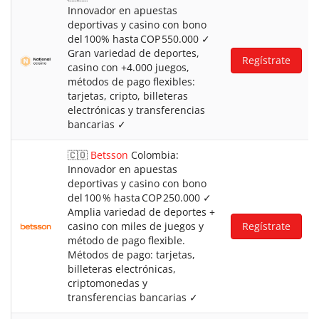
Innovador en apuestas
deportivas y casino con bono
del 100% hasta COP 550.000 ✓
Gran variedad de deportes,
Regístrate
casino con +4.000 juegos,
métodos de pago flexibles:
tarjetas, cripto, billeteras
electrónicas y transferencias
bancarias ✓
🇨🇴
Betsson
Colombia:
Innovador en apuestas
deportivas y casino con bono
del 100 % hasta COP 250.000 ✓
Amplia variedad de deportes +
casino con miles de juegos y
Regístrate
método de pago flexible.
Métodos de pago: tarjetas,
billeteras electrónicas,
criptomonedas y
transferencias bancarias ✓