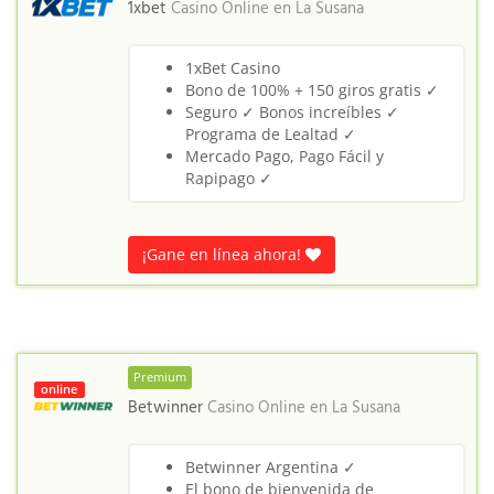
1xbet
Casino Online en
La Susana
1xBet Casino
Bono de 100% + 150 giros gratis ✓
Seguro ✓ Bonos increíbles ✓
Programa de Lealtad ✓
Mercado Pago, Pago Fácil y
Rapipago ✓
¡Gane en línea ahora!
Premium
online
Betwinner
Casino Online en
La Susana
Betwinner Argentina ✓
El bono de bienvenida de