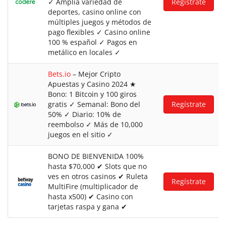
✓ Amplia variedad de
Regístrate
deportes, casino online con
múltiples juegos y métodos de
pago flexibles ✓ Casino online
100 % español ✓ Pagos en
metálico en locales ✓
Bets.io
– Mejor Cripto
Apuestas y Casino 2024 ★
Bono: 1 Bitcoin y 100 giros
gratis ✓ Semanal: Bono del
Regístrate
50% ✓ Diario: 10% de
reembolso ✓ Más de 10,000
juegos en el sitio ✓
BONO DE BIENVENIDA 100%
hasta $70,000 ✔ Slots que no
ves en otros casinos ✔ Ruleta
Regístrate
MultiFire (multiplicador de
hasta x500) ✔ Casino con
tarjetas raspa y gana ✔