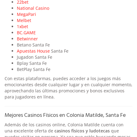
22bet
National Casino
MegaPari
Melbet
1xbet
BC.GAME
Betwinner
Betano Santa Fe
Apuestas House
Santa Fe
Jugadon Santa Fe
Bplay Santa Fe
BetPlay Santa Fe
Con estas plataformas, puedes acceder a los juegos más
emocionantes desde cualquier lugar y en cualquier momento,
aprovechando las últimas promociones y bonos exclusivos
para jugadores en línea.
Mejores Casinos Físicos en Colonia Matilde, Santa Fe
Además de los casinos online, Colonia Matilde cuenta con
una excelente oferta de
casinos físicos y ludotecas
que
puedes visitar en persona. Ya sea que estés buscando mesas