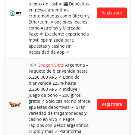
juegos de casino 🎰 Depósitos
en pesos argentinos,
Regístrate
criptomonedas como Bitcoin y
Ethereum, y opciones locales
como AstroPay y Mercado
Pago 💸 Excelente experiencia
móvil optimizada para
apuestas y casino sin
necesidad de app ✓
🇦🇷
Dragon Slots
Argentina –
Paquete de bienvenida hasta
5.250.000 ARS ✓ Bono de
bienvenida 225 % hasta
2.250.000 ARS ✓ Incluye 1
juego de bono + 200 giros
gratis ✓ Solo casino: no ofrece
Regístrate
apuestas deportivas ✓ Gran
variedad de tragamonedas y
casino en vivo ✓ Pagos
rápidos con pesos argentinos,
cripto y más ✓ Plataforma