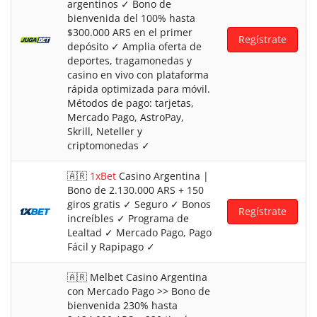
argentinos ✓ Bono de
bienvenida del 100% hasta
$300.000 ARS en el primer
Regístrate
depósito ✓ Amplia oferta de
deportes, tragamonedas y
casino en vivo con plataforma
rápida optimizada para móvil.
Métodos de pago: tarjetas,
Mercado Pago, AstroPay,
Skrill, Neteller y
criptomonedas ✓
🇦🇷
1xBet
Casino Argentina |
Bono de 2.130.000 ARS + 150
giros gratis ✓ Seguro ✓ Bonos
Regístrate
increíbles ✓ Programa de
Lealtad ✓ Mercado Pago, Pago
Fácil y Rapipago ✓
🇦🇷 Melbet Casino Argentina
con Mercado Pago >> Bono de
bienvenida 230% hasta