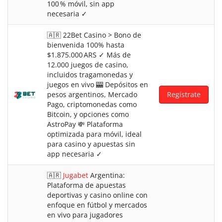
100 % móvil, sin app
necesaria ✓
🇦🇷 22Bet Casino > Bono de
bienvenida 100% hasta
$1.875.000 ARS ✓ Más de
12.000 juegos de casino,
incluidos tragamonedas y
juegos en vivo 🎰 Depósitos en
pesos argentinos, Mercado
Regístrate
Pago, criptomonedas como
Bitcoin, y opciones como
AstroPay 💸 Plataforma
optimizada para móvil, ideal
para casino y apuestas sin
app necesaria ✓
🇦🇷
Jugabet
Argentina:
Plataforma de apuestas
deportivas y casino online con
enfoque en fútbol y mercados
en vivo para jugadores