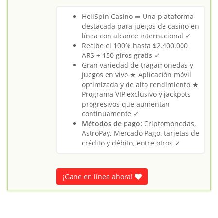
HellSpin Casino ⇒ Una plataforma
destacada para juegos de casino en
línea con alcance internacional ✓
Recibe el 100% hasta $2.400.000
ARS + 150 giros gratis ✓
Gran variedad de tragamonedas y
juegos en vivo ★ Aplicación móvil
optimizada y de alto rendimiento ★
Programa VIP exclusivo y jackpots
progresivos que aumentan
continuamente ✓
Métodos de pago:
Criptomonedas,
AstroPay, Mercado Pago, tarjetas de
crédito y débito, entre otros ✓
¡Gane en línea ahora!