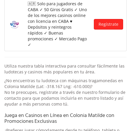
🇦🇷 Solo para jugadores de
CABA ✓ 50 Giros Gratis ✓ Uno
de los mejores casinos online
con licencia en CABA ♥
Regístrate
Depósitos y reintegros
rápidos ✓ Buenas
promociones ✓ Mercado Pago
✓
Utiliza nuestra tabla interactiva para consultar fácilmente las
ludotecas y casinos más populares en tu área.
¿No encuentras tu ludoteca con máquinas tragamonedas en
Colonia Matilde (Lat: -318.167 Lng: -610.000)?
No te preocupes, regístrate a través de nuestro formulario de
contacto para que podamos incluirla en nuestro listado y así
ayudar a más personas como tú.
Juega en Casinos en Línea en Colonia Matilde con
Promociones Exclusivas
¿Prefieres jugar cómodamente desde tu teléfono, tableta o