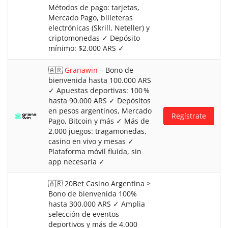
Métodos de pago: tarjetas,
Mercado Pago, billeteras
electrónicas (Skrill, Neteller) y
criptomonedas ✓ Depósito
mínimo: $2.000 ARS ✓
🇦🇷
Granawin
– Bono de
bienvenida hasta 100.000 ARS
✓ Apuestas deportivas: 100 %
hasta 90.000 ARS ✓ Depósitos
en pesos argentinos, Mercado
Regístrate
Pago, Bitcoin y más ✓ Más de
2.000 juegos: tragamonedas,
casino en vivo y mesas ✓
Plataforma móvil fluida, sin
app necesaria ✓
🇦🇷 20Bet Casino Argentina >
Bono de bienvenida 100%
hasta 300.000 ARS ✓ Amplia
selección de eventos
deportivos y más de 4.000