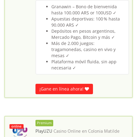
Granawin – Bono de bienvenida
hasta 100.000 ARS or 100USD ✓
Apuestas deportivas: 100 % hasta
90.000 ARS ✓
Depósitos en pesos argentinos,
Mercado Pago, Bitcoin y más ✓
Más de 2.000 juegos:
tragamonedas, casino en vivo y
mesas ✓
Plataforma móvil fluida, sin app
necesaria ✓
¡Gane en línea ahora!
Premium
online
PlayUZU
Casino Online en
Colonia Matilde