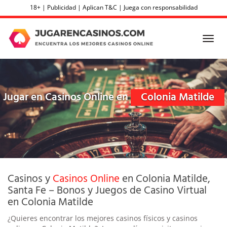
Skip
18+ | Publicidad | Aplican T&C | Juega con responsabilidad
to
main
content
Toggl
navig
Jugar en Casinos Online en
Colonia Matilde
Casinos y
Casinos Online
en Colonia Matilde,
Santa Fe – Bonos y Juegos de Casino Virtual
en Colonia Matilde
¿Quieres encontrar los mejores casinos físicos y casinos