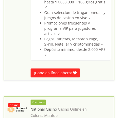
hasta $7.880.000 + 100 giros gratis
✓
Gran selección de tragamonedas y
juegos de casino en vivo ✓
Promociones frecuentes y
programa VIP para jugadores
activos ✓
Pagos: tarjetas, Mercado Pago,
Skrill, Neteller y criptomonedas ✓
Depósito mínimo: desde 2.000 ARS
✓
¡Gane en línea ahora!
Premium
online
National Casino
Casino Online en
Colonia Matilde