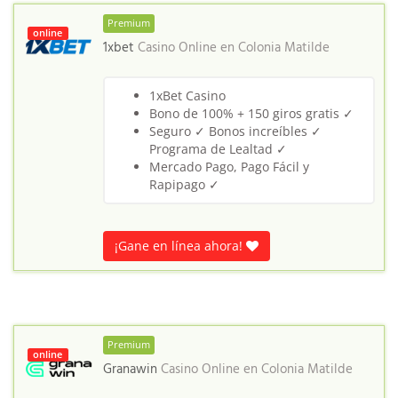
Premium
online
1xbet
Casino Online en
Colonia Matilde
1xBet Casino
Bono de 100% + 150 giros gratis ✓
Seguro ✓ Bonos increíbles ✓
Programa de Lealtad ✓
Mercado Pago, Pago Fácil y
Rapipago ✓
¡Gane en línea ahora!
Premium
online
Granawin
Casino Online en
Colonia Matilde