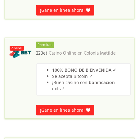
¡Gane en línea ahora!
Premium
online
22Bet
Casino Online en
Colonia Matilde
100% BONO DE BIENVENIDA ✓
Se acepta Bitcoin ✓
¡Buen casino con
bonificación
extra!
¡Gane en línea ahora!