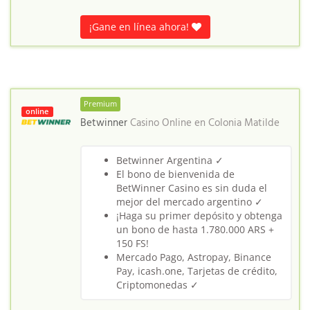
¡Gane en línea ahora!
Premium
online
Betwinner
Casino Online en
Colonia Matilde
Betwinner Argentina ✓
El bono de bienvenida de
BetWinner Casino es sin duda el
mejor del mercado argentino ✓
¡Haga su primer depósito y obtenga
un bono de hasta 1.780.000 ARS +
150 FS!
Mercado Pago, Astropay, Binance
Pay, icash.one, Tarjetas de crédito,
Criptomonedas ✓