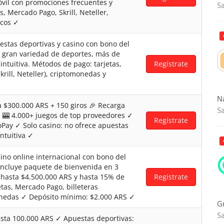
óvil con promociones frecuentes y
S
, Mercado Pago, Skrill, Neteller,
icos ✓
stas deportivas y casino con bono del
 gran variedad de deportes, más de
intuitiva. Métodos de pago: tarjetas,
Regístrate
krill, Neteller), criptomonedas y
N
 $300.000 ARS + 150 giros 🎉 Recarga
S
s 🎰 4.000+ juegos de top proveedores ✓
Regístrate
oPay ✓ Solo casino: no ofrece apuestas
ntuitiva ✓
ino online internacional con bono del
Incluye paquete de bienvenida en 3
 hasta $4.500.000 ARS y hasta 15% de
Regístrate
tas, Mercado Pago, billeteras
omonedas ✓ Depósito mínimo: $2.000 ARS ✓
G
S
sta 100.000 ARS ✓ Apuestas deportivas: