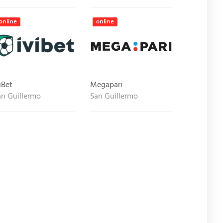
online
online
iBet
Megapari
an Guillermo
San Guillermo