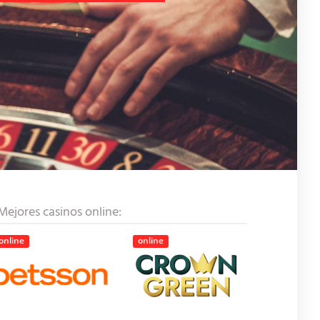
Mejores casinos online:
online
online