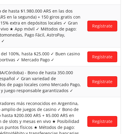
 de hasta $1.980.000 ARS en las dos
RS en la segunda) + 150 giros gratis con
15% extra en depósitos locales ✓ Gran
Regístrate
 vivo ★ App móvil ✓ Métodos de pago:
iptomonedas, Pago Fácil, AstroPay,
o ✓
 del 100%, hasta $25.000 ✓ Buen casino
Regístrate
eportivas ✓ Mercado Pago ✓
A/Córdoba) - Bono de hasta 350.000
 español ✓ Gran variedad de
Regístrate
dos de pago locales como Mercado Pago,
 y juego responsable garantizados ✓
radores más reconocidos en Argentina,
go amplio de juegos de casino ✓ Bono de
o hasta $200.000 ARS + $5.000 ARS en
n de slots y mesas en vivo ★ Posibilidad
Regístrate
sus puntos físicos ★ Métodos de pago:
rédito/débito y transferencias bancarias