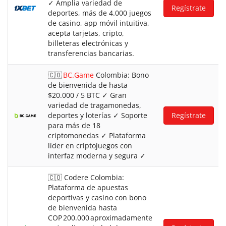
✓ Amplia variedad de
Regístrate
deportes, más de 4.000 juegos
de casino, app móvil intuitiva,
acepta tarjetas, cripto,
billeteras electrónicas y
transferencias bancarias.
🇨🇴
BC.Game
Colombia: Bono
de bienvenida de hasta
$20.000 / 5 BTC ✓ Gran
variedad de tragamonedas,
deportes y loterías ✓ Soporte
Regístrate
para más de 18
criptomonedas ✓ Plataforma
líder en criptojuegos con
interfaz moderna y segura ✓
🇨🇴 Codere Colombia:
Plataforma de apuestas
deportivas y casino con bono
de bienvenida hasta
COP 200.000 aproximadamente