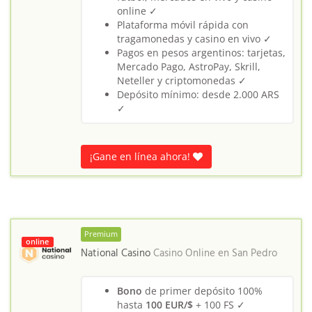
online ✓
Plataforma móvil rápida con
tragamonedas y casino en vivo ✓
Pagos en pesos argentinos: tarjetas,
Mercado Pago, AstroPay, Skrill,
Neteller y criptomonedas ✓
Depósito mínimo: desde 2.000 ARS
✓
¡Gane en línea ahora!
Premium
online
National Casino
Casino Online en
San Pedro
Bono
de primer depósito 100%
hasta
100 EUR/$
+ 100 FS ✓