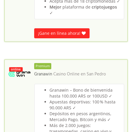
Acepta más de 18 criptomonedas ✓
Mejor
plataforma de
criptojuegos
✓
¡Gane en línea ahora!
Premium
online
Granawin
Casino Online en
San Pedro
Granawin – Bono de bienvenida
hasta 100.000 ARS or 100USD ✓
Apuestas deportivas: 100 % hasta
90.000 ARS ✓
Depósitos en pesos argentinos,
Mercado Pago, Bitcoin y más ✓
Más de 2.000 juegos:
tragamonedas, casino en vivo y