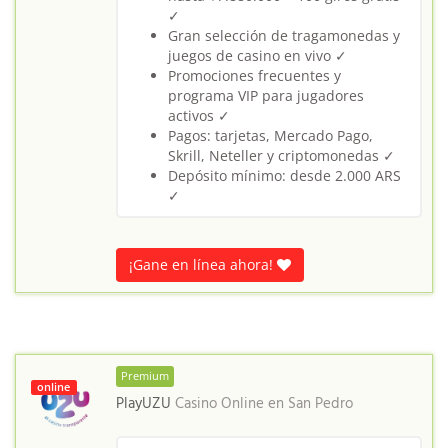
✓
Gran selección de tragamonedas y
juegos de casino en vivo ✓
Promociones frecuentes y
programa VIP para jugadores
activos ✓
Pagos: tarjetas, Mercado Pago,
Skrill, Neteller y criptomonedas ✓
Depósito mínimo: desde 2.000 ARS
✓
¡Gane en línea ahora!
Premium
online
PlayUZU
Casino Online en
San Pedro