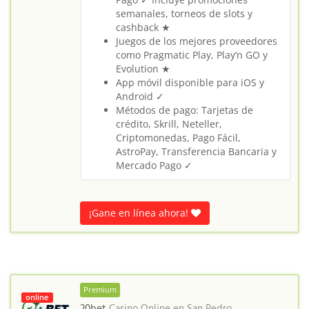
semanales, torneos de slots y
cashback ★
Juegos de los mejores proveedores
como Pragmatic Play, Play’n GO y
Evolution ★
App móvil disponible para iOS y
Android ✓
Métodos de pago: Tarjetas de
crédito, Skrill, Neteller,
Criptomonedas, Pago Fácil,
AstroPay, Transferencia Bancaria y
Mercado Pago ✓
¡Gane en línea ahora!
Premium
online