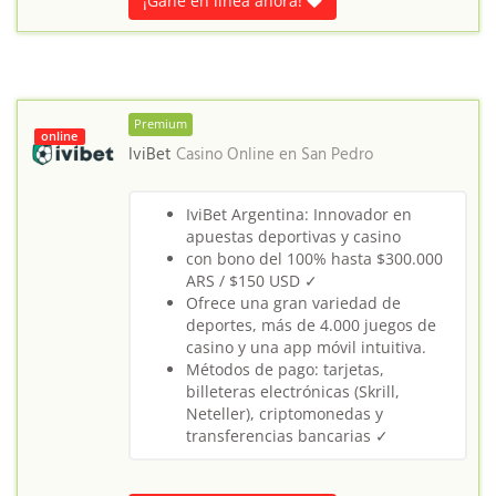
¡Gane en línea ahora!
Premium
online
IviBet
Casino Online en
San Pedro
IviBet Argentina: Innovador en
apuestas deportivas y casino
con bono del 100% hasta $300.000
ARS / $150 USD ✓
Ofrece una gran variedad de
deportes, más de 4.000 juegos de
casino y una app móvil intuitiva.
Métodos de pago: tarjetas,
billeteras electrónicas (Skrill,
Neteller), criptomonedas y
transferencias bancarias ✓