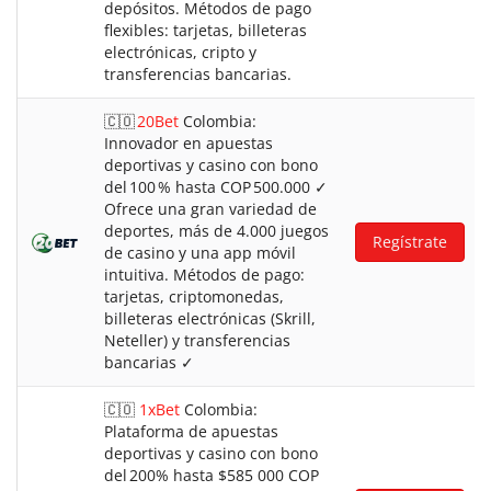
depósitos. Métodos de pago
flexibles: tarjetas, billeteras
electrónicas, cripto y
transferencias bancarias.
🇨🇴
20Bet
Colombia:
Innovador en apuestas
deportivas y casino con bono
del 100 % hasta COP 500.000 ✓
Ofrece una gran variedad de
deportes, más de 4.000 juegos
Regístrate
de casino y una app móvil
intuitiva. Métodos de pago:
tarjetas, criptomonedas,
billeteras electrónicas (Skrill,
Neteller) y transferencias
bancarias ✓
🇨🇴
1xBet
Colombia:
Plataforma de apuestas
deportivas y casino con bono
del 200% hasta $585 000 COP