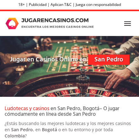
Skip
18+ | Publicidad | Aplican T&C | Juega con responsabilidad
to
main
content
Toggl
navig
Jugar en Casinos Online en
San Pedro
Ludotecas y casinos
en San Pedro, Bogotá– O jugar
cómodamente en línea desde San Pedro
¿Estás buscando las mejores ludotecas y los mejores casinos
en
San Pedro
, en
Bogotá
o en tu entorno
y por toda
Colombia
?