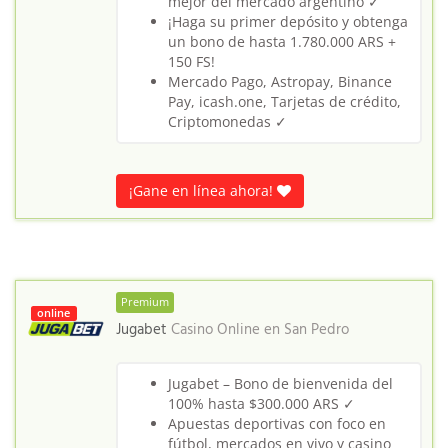
mejor del mercado argentino ✓
¡Haga su primer depósito y obtenga
un bono de hasta 1.780.000 ARS +
150 FS!
Mercado Pago, Astropay, Binance
Pay, icash.one, Tarjetas de crédito,
Criptomonedas ✓
¡Gane en línea ahora!
Premium
online
Jugabet
Casino Online en
San Pedro
Jugabet – Bono de bienvenida del
100% hasta $300.000 ARS ✓
Apuestas deportivas con foco en
fútbol, mercados en vivo y casino