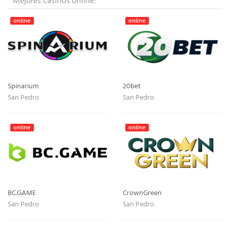
Mejores casinos online:
online
online
Spinarium
20bet
San Pedro
San Pedro
online
online
BC.GAME
CrownGreen
San Pedro
San Pedro