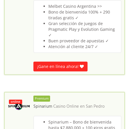
Melbet Casino Argentina >>
Bono de bienvenida 100% + 290
tiradas gratis ✓
Gran selección de juegos de
Pragmatic Play y Evolution Gaming
✓
Buen proveedor de apuestas ✓
Atención al cliente 24/7 ✓
¡Gane en línea ahora!
Premium
online
Spinarium
Casino Online en
San Pedro
Spinarium – Bono de bienvenida
hasta $7.880.000 + 100 giros gratis