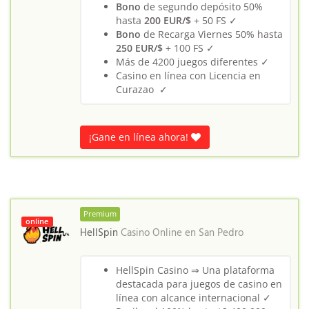
Bono
de segundo depósito 50%
hasta
200 EUR/$
+ 50 FS ✓
Bono
de Recarga Viernes 50% hasta
250 EUR/$
+ 100 FS ✓
Más de 4200 juegos diferentes ✓
Casino en línea con Licencia en
Curazao ✓
¡Gane en línea ahora!
Premium
online
HellSpin
Casino Online en
San Pedro
HellSpin Casino ⇒ Una plataforma
destacada para juegos de casino en
línea con alcance internacional ✓