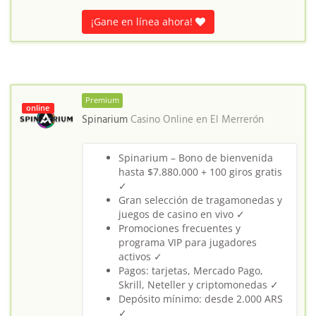
¡Gane en línea ahora!
Premium
online
Spinarium
Casino Online en
El Merrerón
Spinarium – Bono de bienvenida
hasta $7.880.000 + 100 giros gratis
✓
Gran selección de tragamonedas y
juegos de casino en vivo ✓
Promociones frecuentes y
programa VIP para jugadores
activos ✓
Pagos: tarjetas, Mercado Pago,
Skrill, Neteller y criptomonedas ✓
Depósito mínimo: desde 2.000 ARS
✓