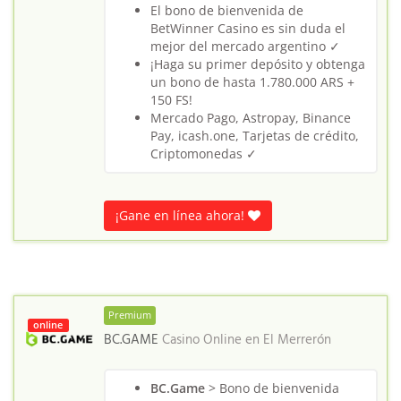
El bono de bienvenida de
BetWinner Casino es sin duda el
mejor del mercado argentino ✓
¡Haga su primer depósito y obtenga
un bono de hasta 1.780.000 ARS +
150 FS!
Mercado Pago, Astropay, Binance
Pay, icash.one, Tarjetas de crédito,
Criptomonedas ✓
¡Gane en línea ahora!
Premium
online
BC.GAME
Casino Online en
El Merrerón
BC.Game
> Bono de bienvenida