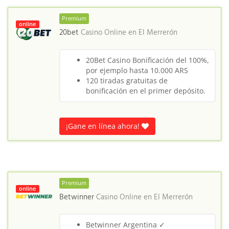
Premium
online
20bet
Casino Online en
El Merrerón
20Bet Casino Bonificación del 100%,
por ejemplo hasta 10.000 ARS
120 tiradas gratuitas de
bonificación en el primer depósito.
¡Gane en línea ahora!
Premium
online
Betwinner
Casino Online en
El Merrerón
Betwinner Argentina ✓