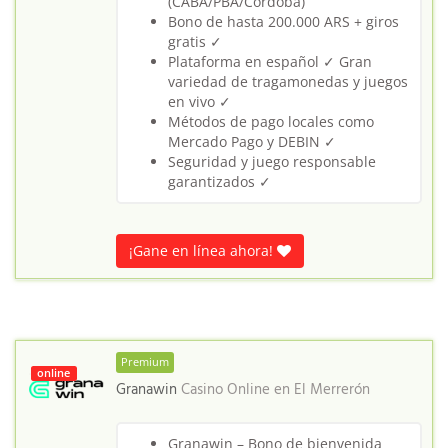
(CABA/PBA/Córdoba)
Bono de hasta 200.000 ARS + giros
gratis ✓
Plataforma en español ✓ Gran
variedad de tragamonedas y juegos
en vivo ✓
Métodos de pago locales como
Mercado Pago y DEBIN ✓
Seguridad y juego responsable
garantizados ✓
¡Gane en línea ahora!
Premium
online
Granawin
Casino Online en
El Merrerón
Granawin – Bono de bienvenida