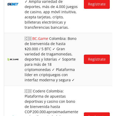
✓ Amplia variedad de
Regístrate
deportes, más de 4.000 juegos
de casino, app móvil intuitiva,
acepta tarjetas, cripto,
billeteras electrónicas y
transferencias bancarias.
🇨🇴
BC.Game
Colombia: Bono
de bienvenida de hasta
$20.000 / 5 BTC ✓ Gran
variedad de tragamonedas,
deportes y loterías ✓ Soporte
Regístrate
para más de 18
criptomonedas ✓ Plataforma
líder en criptojuegos con
interfaz moderna y segura ✓
🇨🇴 Codere Colombia:
Plataforma de apuestas
deportivas y casino con bono
de bienvenida hasta
COP 200.000 aproximadamente