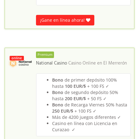
¡Gane en línea ahora!
Premium
online
National Casino
Casino Online en
El Merrerón
Bono
de primer depósito 100%
hasta
100 EUR/$
+ 100 FS ✓
Bono
de segundo depósito 50%
hasta
200 EUR/$
+ 50 FS ✓
Bono
de Recarga Viernes 50% hasta
250 EUR/$
+ 100 FS ✓
Más de 4200 juegos diferentes ✓
Casino en línea con Licencia en
Curazao ✓