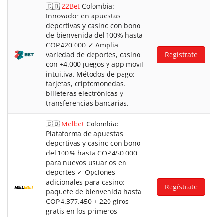
🇨🇴
22Bet
Colombia:
Innovador en apuestas
deportivas y casino con bono
de bienvenida del 100% hasta
COP 420.000 ✓ Amplia
variedad de deportes, casino
Regístrate
con +4.000 juegos y app móvil
intuitiva. Métodos de pago:
tarjetas, criptomonedas,
billeteras electrónicas y
transferencias bancarias.
🇨🇴
Melbet
Colombia:
Plataforma de apuestas
deportivas y casino con bono
del 100 % hasta COP 450.000
para nuevos usuarios en
deportes ✓ Opciones
adicionales para casino:
Regístrate
paquete de bienvenida hasta
COP 4.377.450 + 220 giros
gratis en los primeros