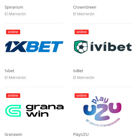
Spinarium
CrownGreen
El Merrerón
El Merrerón
online
online
1xbet
IviBet
El Merrerón
El Merrerón
online
online
Granawin
PlayUZU