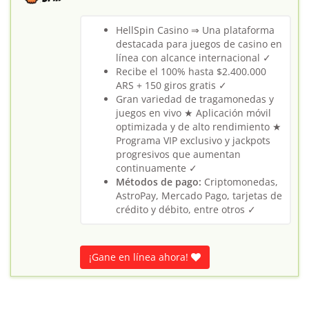
HellSpin Casino ⇒ Una plataforma
destacada para juegos de casino en
línea con alcance internacional ✓
Recibe el 100% hasta $2.400.000
ARS + 150 giros gratis ✓
Gran variedad de tragamonedas y
juegos en vivo ★ Aplicación móvil
optimizada y de alto rendimiento ★
Programa VIP exclusivo y jackpots
progresivos que aumentan
continuamente ✓
Métodos de pago:
Criptomonedas,
AstroPay, Mercado Pago, tarjetas de
crédito y débito, entre otros ✓
¡Gane en línea ahora!