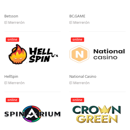
Betsson
BC.GAME
El Merrerón
El Merrerón
online
online
HellSpin
National Casino
El Merrerón
El Merrerón
online
online