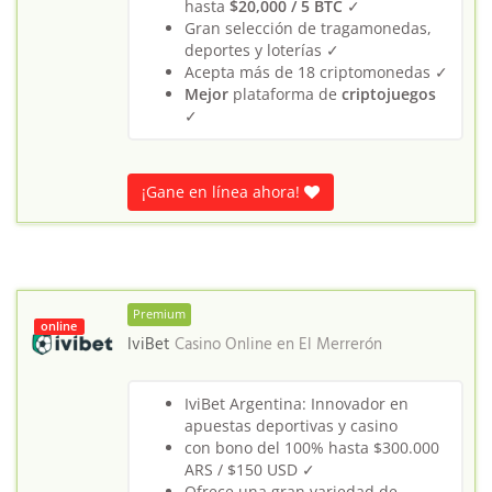
hasta
$20,000 / 5 BTC
✓
Gran selección de tragamonedas,
deportes y loterías ✓
Acepta más de 18 criptomonedas ✓
Mejor
plataforma de
criptojuegos
✓
¡Gane en línea ahora!
Premium
online
IviBet
Casino Online en
El Merrerón
IviBet Argentina: Innovador en
apuestas deportivas y casino
con bono del 100% hasta $300.000
ARS / $150 USD ✓
Ofrece una gran variedad de