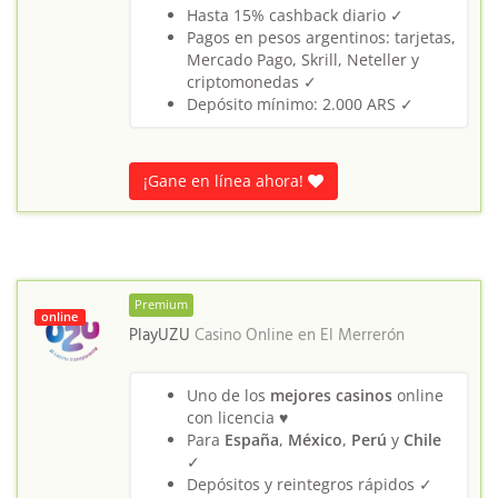
Hasta 15% cashback diario ✓
Pagos en pesos argentinos: tarjetas,
Mercado Pago, Skrill, Neteller y
criptomonedas ✓
Depósito mínimo: 2.000 ARS ✓
¡Gane en línea ahora!
Premium
online
PlayUZU
Casino Online en
El Merrerón
Uno de los
mejores casinos
online
con licencia ♥
Para
España
,
México
,
Perú
y
Chile
✓
Depósitos y reintegros rápidos ✓