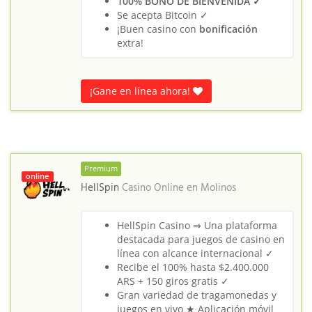
100% BONO DE BIENVENIDA ✓
Se acepta Bitcoin ✓
¡Buen casino con
bonificación
extra!
¡Gane en línea ahora!
Premium
online
HellSpin
Casino Online en
Molinos
HellSpin Casino ⇒ Una plataforma
destacada para juegos de casino en
línea con alcance internacional ✓
Recibe el 100% hasta $2.400.000
ARS + 150 giros gratis ✓
Gran variedad de tragamonedas y
juegos en vivo ★ Aplicación móvil