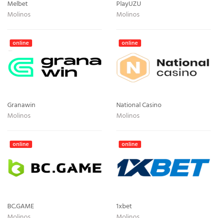
Melbet
PlayUZU
Molinos
Molinos
online
online
Granawin
National Casino
Molinos
Molinos
online
online
BC.GAME
1xbet
Molinos
Molinos