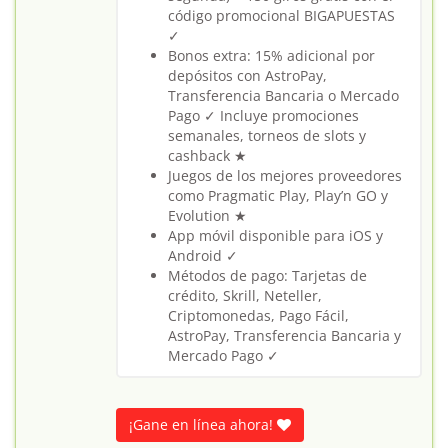
código promocional BIGAPUESTAS
✓
Bonos extra: 15% adicional por
depósitos con AstroPay,
Transferencia Bancaria o Mercado
Pago ✓ Incluye promociones
semanales, torneos de slots y
cashback ★
Juegos de los mejores proveedores
como Pragmatic Play, Play’n GO y
Evolution ★
App móvil disponible para iOS y
Android ✓
Métodos de pago: Tarjetas de
crédito, Skrill, Neteller,
Criptomonedas, Pago Fácil,
AstroPay, Transferencia Bancaria y
Mercado Pago ✓
¡Gane en línea ahora!