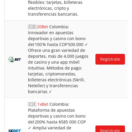
flexibles: tarjetas, billeteras
electrónicas, cripto y
transferencias bancarias.
🇨🇴
20Bet
Colombia:
Innovador en apuestas
deportivas y casino con bono
del 100 % hasta COP 500.000 ✓
Ofrece una gran variedad de
deportes, más de 4.000 juegos
Regístrate
de casino y una app móvil
intuitiva. Métodos de pago:
tarjetas, criptomonedas,
billeteras electrónicas (Skrill,
Neteller) y transferencias
bancarias ✓
🇨🇴
1xBet
Colombia:
Plataforma de apuestas
deportivas y casino con bono
del 200% hasta $585 000 COP
✓ Amplia variedad de
Regístrate