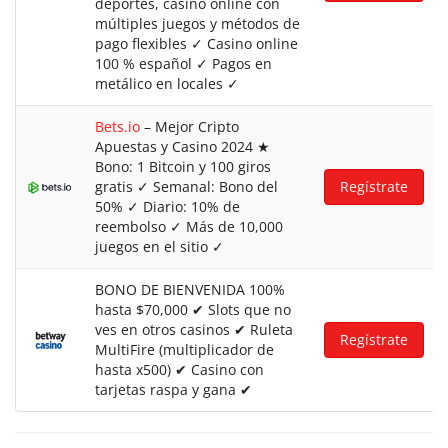
deportes, casino online con
múltiples juegos y métodos de
pago flexibles ✓ Casino online
100 % español ✓ Pagos en
metálico en locales ✓
Bets.io
– Mejor Cripto
Apuestas y Casino 2024 ★
Bono: 1 Bitcoin y 100 giros
gratis ✓ Semanal: Bono del
Regístrate
50% ✓ Diario: 10% de
reembolso ✓ Más de 10,000
juegos en el sitio ✓
BONO DE BIENVENIDA 100%
hasta $70,000 ✔ Slots que no
ves en otros casinos ✔ Ruleta
Regístrate
MultiFire (multiplicador de
hasta x500) ✔ Casino con
tarjetas raspa y gana ✔