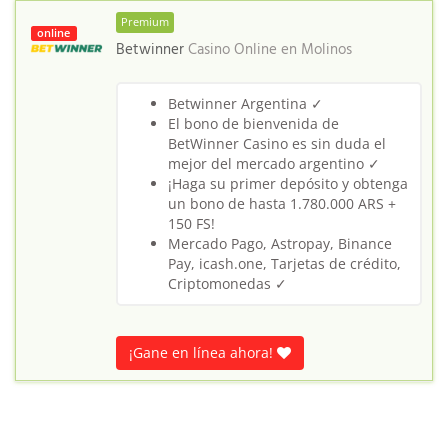
Premium
online
Betwinner
Casino Online en
Molinos
Betwinner Argentina ✓
El bono de bienvenida de
BetWinner Casino es sin duda el
mejor del mercado argentino ✓
¡Haga su primer depósito y obtenga
un bono de hasta 1.780.000 ARS +
150 FS!
Mercado Pago, Astropay, Binance
Pay, icash.one, Tarjetas de crédito,
Criptomonedas ✓
¡Gane en línea ahora!