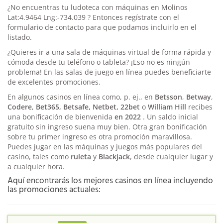
¿No encuentras tu ludoteca con máquinas en Molinos
Lat:4.9464 Lng:-734.039 ? Entonces regístrate con el
formulario de contacto para que podamos incluirlo en el
listado.
¿Quieres ir a una sala de máquinas virtual de forma rápida y
cómoda desde tu teléfono o tableta? ¡Eso no es ningún
problema! En las salas de juego en línea puedes beneficiarte
de excelentes promociones.
En algunos casinos en línea como, p. ej., en
Betsson
,
Betway
,
Codere
,
Bet365, Betsafe, Netbet, 22bet
o
William
Hill
recibes
una bonificación de bienvenida
en 2022
. Un saldo inicial
gratuito sin ingreso suena muy bien. Otra gran bonificación
sobre tu primer ingreso es otra promoción maravillosa.
Puedes jugar en las máquinas y juegos más populares del
casino, tales como
ruleta
y
Blackjack
, desde cualquier lugar y
a cualquier hora.
Aquí encontrarás los mejores casinos en línea incluyendo
las promociones actuales: