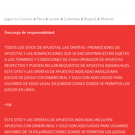
Jugar en Casinos
♣
Peru
♣
Loreto
♣
Colombia
♣
Boyacá
♣
Molinos
Descargo de responsabilidad:
TODOS LOS SITIOS DE APUESTAS, LAS OFERTAS / PROMOCIONES DE
APUESTAS Y LAS BONIFICACIONES QUE SE ENCUENTRAN ESTÁN SUJETAS
A LOS TÉRMINOS Y CONDICIONES DE CADA OPERADOR DE APUESTAS
RESPECTIVO Y PUEDEN INCLUIR REQUISITOS DE APUESTAS INDIVIDUALES.
ESTE SITIO Y LAS OFERTAS DE APUESTAS INDICADAS INVOLUCRAN
JUEGOS DE JUEGO CON DINERO REAL Y SOLO SON ADECUADOS PARA
USUARIOS DE EDAD LEGAL EN JURISDICCIONES DONDE SE PERMITEN LOS
JUEGOS EN LÍNEA.
+18:
ESTE SITIO Y LAS OFERTAS DE APUESTAS INDICADAS INCLUYEN
APUESTAS CON DINERO REAL Y SOLO SON ADECUADAS PARA USUARIOS
MAYORES DE 18 EN JURISDICCIONES DONDE SE PERMITEN LOS JUEGOS