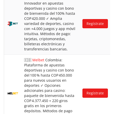
Innovador en apuestas
deportivas y casino con bono
de bienvenida del 100% hasta
COP 420.000 ✓ Amplia
variedad de deportes, casino
Regístrate
con +4.000 juegos y app móvil
intuitiva. Métodos de pago:
tarjetas, criptomonedas,
billeteras electrónicas y
transferencias bancarias.
🇨🇴
Melbet
Colombia:
Plataforma de apuestas
deportivas y casino con bono
del 100 % hasta COP 450.000
para nuevos usuarios en
deportes ✓ Opciones
adicionales para casino:
Regístrate
paquete de bienvenida hasta
COP 4.377.450 + 220 giros
gratis en los primeros
depósitos. Métodos de pago