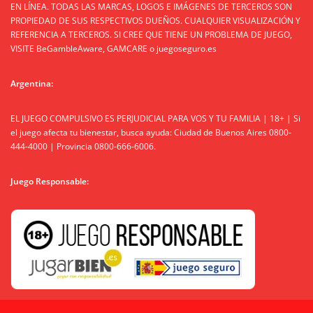
EN LÍNEA. TODAS LAS MARCAS, LOGOS E IMÁGENES DE TERCEROS SON
PROPIEDAD DE SUS RESPECTIVOS DUEÑOS. CUALQUIER VISUALIZACIÓN Y
REFERENCIA A TERCEROS. SI CREE QUE TIENE UN PROBLEMA DE JUEGO,
VISITE BeGambleAware, GAMCARE o juegoseguro.es
Argentina:
EL JUEGO COMPULSIVO ES PERJUDICIAL PARA VOS Y TU FAMILIA | 18+ | Si
el juego afecta tu bienestar, busca ayuda: Ciudad de Buenos Aires 0800-
444-4000 | Provincia 0800-666-6006.
Juego Responsable: