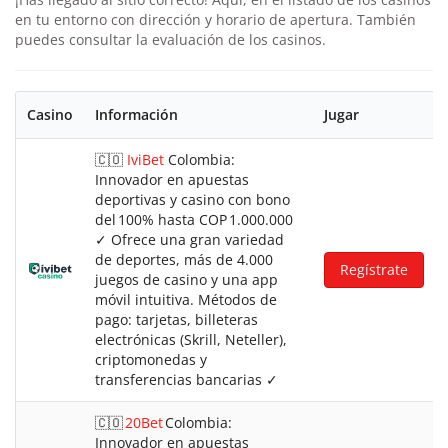
en tu entorno con dirección y horario de apertura. También
puedes consultar la evaluación de los casinos.
Casino
Información
Jugar
🇨🇴
IviBet
Colombia:
Innovador en apuestas
deportivas y casino con bono
del 100% hasta COP 1.000.000
✓ Ofrece una gran variedad
de deportes, más de 4.000
Regístrate
juegos de casino y una app
móvil intuitiva. Métodos de
pago: tarjetas, billeteras
electrónicas (Skrill, Neteller),
criptomonedas y
transferencias bancarias ✓
🇨🇴
20Bet
Colombia:
Innovador en apuestas