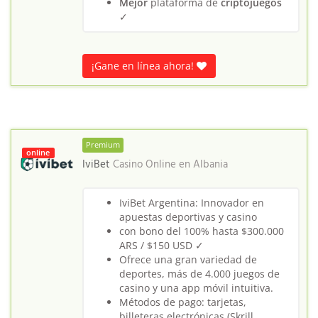
Mejor
plataforma de
criptojuegos
✓
¡Gane en línea ahora!
Premium
online
IviBet
Casino Online en
Albania
IviBet Argentina: Innovador en
apuestas deportivas y casino
con bono del 100% hasta $300.000
ARS / $150 USD ✓
Ofrece una gran variedad de
deportes, más de 4.000 juegos de
casino y una app móvil intuitiva.
Métodos de pago: tarjetas,
billeteras electrónicas (Skrill,