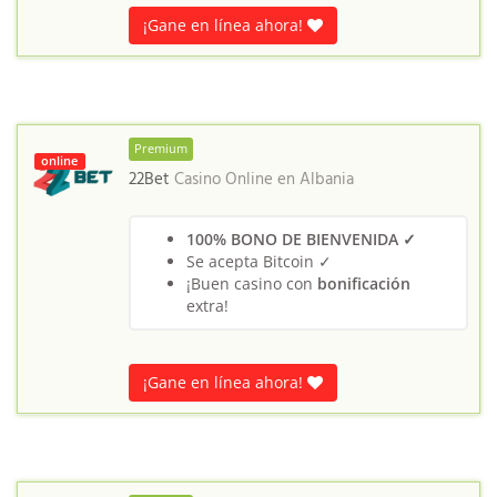
¡Gane en línea ahora!
Premium
online
22Bet
Casino Online en
Albania
100% BONO DE BIENVENIDA ✓
Se acepta Bitcoin ✓
¡Buen casino con
bonificación
extra!
¡Gane en línea ahora!