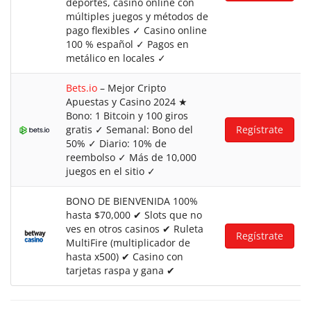
deportes, casino online con
múltiples juegos y métodos de
pago flexibles ✓ Casino online
100 % español ✓ Pagos en
metálico en locales ✓
Bets.io
– Mejor Cripto
Apuestas y Casino 2024 ★
Bono: 1 Bitcoin y 100 giros
gratis ✓ Semanal: Bono del
Regístrate
50% ✓ Diario: 10% de
reembolso ✓ Más de 10,000
juegos en el sitio ✓
BONO DE BIENVENIDA 100%
hasta $70,000 ✔ Slots que no
ves en otros casinos ✔ Ruleta
Regístrate
MultiFire (multiplicador de
hasta x500) ✔ Casino con
tarjetas raspa y gana ✔