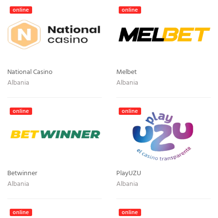
online
online
National Casino
Melbet
Albania
Albania
online
online
Betwinner
PlayUZU
Albania
Albania
online
online