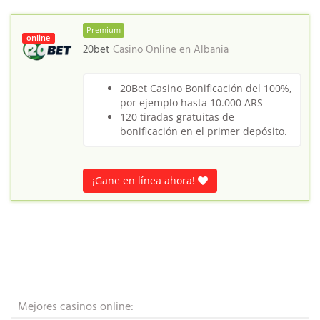
Premium
online
20bet
Casino Online en
Albania
20Bet Casino Bonificación del 100%,
por ejemplo hasta 10.000 ARS
120 tiradas gratuitas de
bonificación en el primer depósito.
¡Gane en línea ahora!
Mejores casinos online: