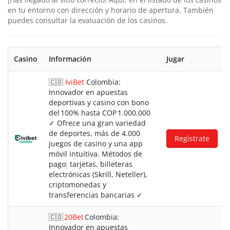
en tu entorno con dirección y horario de apertura. También
puedes consultar la evaluación de los casinos.
Casino
Información
Jugar
🇨🇴
IviBet
Colombia:
Innovador en apuestas
deportivas y casino con bono
del 100% hasta COP 1.000.000
✓ Ofrece una gran variedad
de deportes, más de 4.000
Regístrate
juegos de casino y una app
móvil intuitiva. Métodos de
pago: tarjetas, billeteras
electrónicas (Skrill, Neteller),
criptomonedas y
transferencias bancarias ✓
🇨🇴
20Bet
Colombia:
Innovador en apuestas