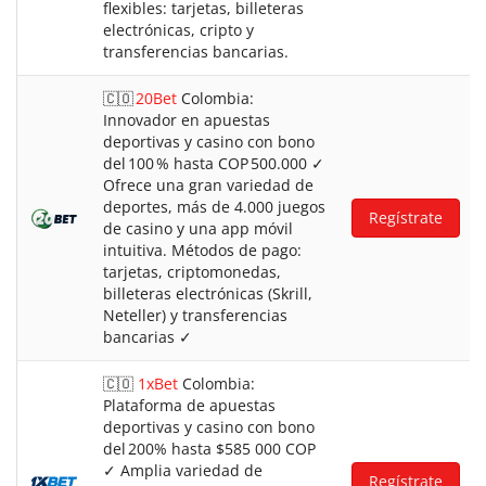
flexibles: tarjetas, billeteras
electrónicas, cripto y
transferencias bancarias.
🇨🇴
20Bet
Colombia:
Innovador en apuestas
deportivas y casino con bono
del 100 % hasta COP 500.000 ✓
Ofrece una gran variedad de
deportes, más de 4.000 juegos
Regístrate
de casino y una app móvil
intuitiva. Métodos de pago:
tarjetas, criptomonedas,
billeteras electrónicas (Skrill,
Neteller) y transferencias
bancarias ✓
🇨🇴
1xBet
Colombia:
Plataforma de apuestas
deportivas y casino con bono
del 200% hasta $585 000 COP
✓ Amplia variedad de
Regístrate