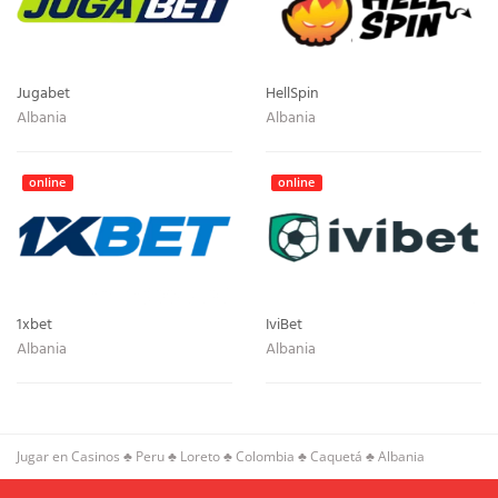
Jugabet
HellSpin
Albania
Albania
online
online
1xbet
IviBet
Albania
Albania
Jugar en Casinos
♣
Peru
♣
Loreto
♣
Colombia
♣
Caquetá
♣
Albania