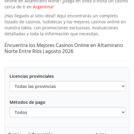
online en Altamirano Norte? ¡Juega en línea o visita un casino
cerca de ti en
Argentina
!
¡Has llegado al sitio ideal! Aquí encontrarás un completo
listado de casinos, ludotecas y los mejores casinos online en
nuestra tabla, con promociones exclusivas, evaluaciones
detalladas y toda la información que necesitas.
Encuentra los Mejores Casinos Online en Altamirano
Norte Entre Ríos | agosto 2026
Licencias provinciales
Métodos de pago