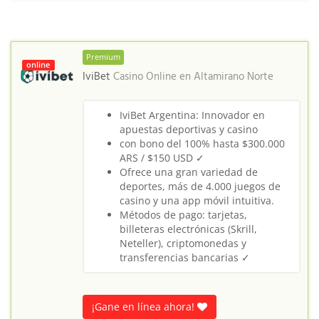
Premium
online
IviBet
Casino Online en
Altamirano Norte
IviBet Argentina: Innovador en
apuestas deportivas y casino
con bono del 100% hasta $300.000
ARS / $150 USD ✓
Ofrece una gran variedad de
deportes, más de 4.000 juegos de
casino y una app móvil intuitiva.
Métodos de pago: tarjetas,
billeteras electrónicas (Skrill,
Neteller), criptomonedas y
transferencias bancarias ✓
¡Gane en línea ahora!