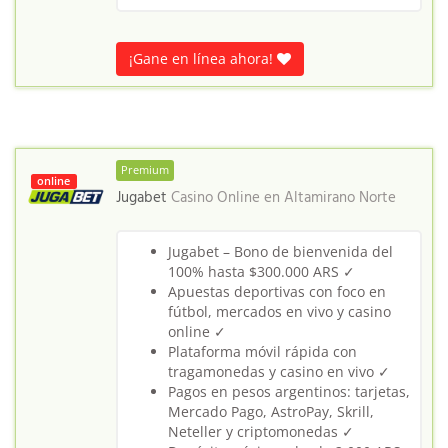
¡Gane en línea ahora!
Premium
online
Jugabet
Casino Online en
Altamirano Norte
Jugabet – Bono de bienvenida del
100% hasta $300.000 ARS ✓
Apuestas deportivas con foco en
fútbol, mercados en vivo y casino
online ✓
Plataforma móvil rápida con
tragamonedas y casino en vivo ✓
Pagos en pesos argentinos: tarjetas,
Mercado Pago, AstroPay, Skrill,
Neteller y criptomonedas ✓