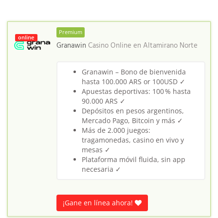
Premium
online
Granawin
Casino Online en
Altamirano Norte
Granawin – Bono de bienvenida
hasta 100.000 ARS or 100USD ✓
Apuestas deportivas: 100 % hasta
90.000 ARS ✓
Depósitos en pesos argentinos,
Mercado Pago, Bitcoin y más ✓
Más de 2.000 juegos:
tragamonedas, casino en vivo y
mesas ✓
Plataforma móvil fluida, sin app
necesaria ✓
¡Gane en línea ahora!