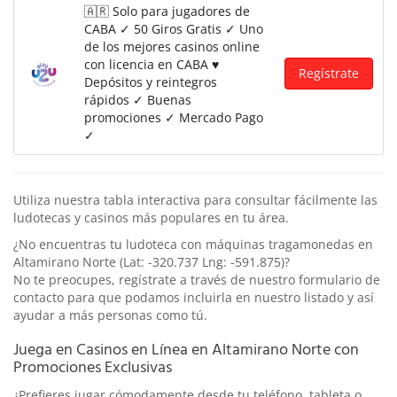
🇦🇷 Solo para jugadores de
CABA ✓ 50 Giros Gratis ✓ Uno
de los mejores casinos online
con licencia en CABA ♥
Regístrate
Depósitos y reintegros
rápidos ✓ Buenas
promociones ✓ Mercado Pago
✓
Utiliza nuestra tabla interactiva para consultar fácilmente las
ludotecas y casinos más populares en tu área.
¿No encuentras tu ludoteca con máquinas tragamonedas en
Altamirano Norte (Lat: -320.737 Lng: -591.875)?
No te preocupes, regístrate a través de nuestro formulario de
contacto para que podamos incluirla en nuestro listado y así
ayudar a más personas como tú.
Juega en Casinos en Línea en Altamirano Norte con
Promociones Exclusivas
¿Prefieres jugar cómodamente desde tu teléfono, tableta o