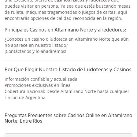
puedes visitar en persona. Ya sea que estés buscando mesas
de ruleta, máquinas tragamonedas o juegos de cartas, aquí
encontrarás opciones de calidad reconocida en la región.
Principales Casinos en Altamirano Norte y alrededores:
¿Conoces un casino o ludoteca en Altamirano Norte que aún
no aparece en nuestro listado?
¡Contáctanos y lo añadiremos!
Por Qué Elegir Nuestro Listado de Ludotecas y Casinos
Información confiable y actualizada
Promociones exclusivas en línea
Cobertura nacional: Desde Altamirano Norte hasta cualquier
rincón de Argentina
Preguntas Frecuentes sobre Casinos Online en Altamirano
Norte, Entre Ríos