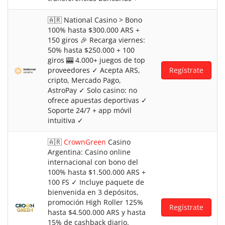
🇦🇷 National Casino > Bono
100% hasta $300.000 ARS +
150 giros 🎉 Recarga viernes:
50% hasta $250.000 + 100
giros 🎰 4.000+ juegos de top
proveedores ✓ Acepta ARS,
Regístrate
cripto, Mercado Pago,
AstroPay ✓ Solo casino: no
ofrece apuestas deportivas ✓
Soporte 24/7 + app móvil
intuitiva ✓
🇦🇷
CrownGreen
Casino
Argentina: Casino online
internacional con bono del
100% hasta $1.500.000 ARS +
100 FS ✓ Incluye paquete de
bienvenida en 3 depósitos,
promoción High Roller 125%
Regístrate
hasta $4.500.000 ARS y hasta
15% de cashback diario.