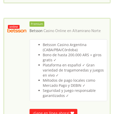
Premium
online
Betsson
Casino Online en
Altamirano Norte
Betsson Casino Argentina
(CABA/PBA/Córdoba)
Bono de hasta 200.000 ARS + giros
gratis ✓
Plataforma en español ✓ Gran
variedad de tragamonedas y juegos
en vivo ✓
Métodos de pago locales como
Mercado Pago y DEBIN ✓
Seguridad y juego responsable
garantizados ✓
¡Gane en línea ahora!