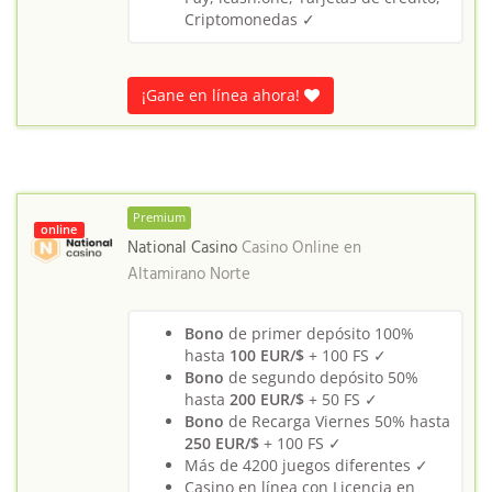
Criptomonedas ✓
¡Gane en línea ahora!
Premium
online
National Casino
Casino Online en
Altamirano Norte
Bono
de primer depósito 100%
hasta
100 EUR/$
+ 100 FS ✓
Bono
de segundo depósito 50%
hasta
200 EUR/$
+ 50 FS ✓
Bono
de Recarga Viernes 50% hasta
250 EUR/$
+ 100 FS ✓
Más de 4200 juegos diferentes ✓
Casino en línea con Licencia en