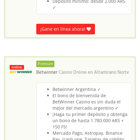
Depósito mínimo: desde 2.000 ARS
✓
¡Gane en línea ahora!
Premium
online
Betwinner
Casino Online en
Altamirano Norte
Betwinner Argentina ✓
El bono de bienvenida de
BetWinner Casino es sin duda el
mejor del mercado argentino ✓
¡Haga su primer depósito y obtenga
un bono de hasta 1.780.000 ARS +
150 FS!
Mercado Pago, Astropay, Binance
Pay, icash.one, Tarjetas de crédito,