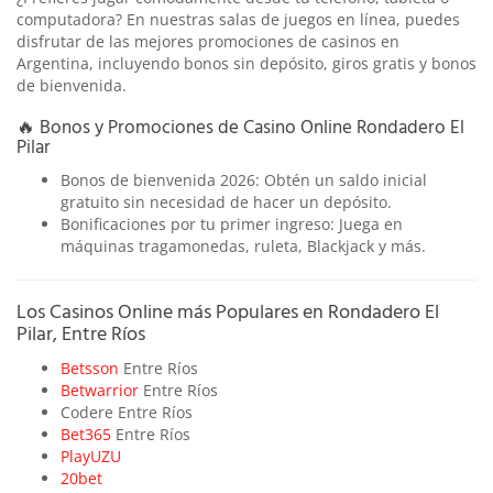
computadora? En nuestras salas de juegos en línea, puedes
disfrutar de las mejores promociones de casinos en
Argentina, incluyendo bonos sin depósito, giros gratis y bonos
de bienvenida.
🔥 Bonos y Promociones de Casino Online Rondadero El
Pilar
Bonos de bienvenida 2026: Obtén un saldo inicial
gratuito sin necesidad de hacer un depósito.
Bonificaciones por tu primer ingreso: Juega en
máquinas tragamonedas, ruleta, Blackjack y más.
Los Casinos Online más Populares en Rondadero El
Pilar, Entre Ríos
Betsson
Entre Ríos
Betwarrior
Entre Ríos
Codere Entre Ríos
Bet365
Entre Ríos
PlayUZU
20bet