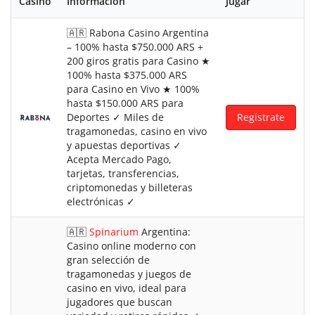
Casino
Información
Jugar
🇦🇷 Rabona Casino Argentina
– 100% hasta $750.000 ARS +
200 giros gratis para Casino ★
100% hasta $375.000 ARS
para Casino en Vivo ★ 100%
hasta $150.000 ARS para
Deportes ✓ Miles de
Regístrate
tragamonedas, casino en vivo
y apuestas deportivas ✓
Acepta Mercado Pago,
tarjetas, transferencias,
criptomonedas y billeteras
electrónicas ✓
🇦🇷
Spinarium
Argentina:
Casino online moderno con
gran selección de
tragamonedas y juegos de
casino en vivo, ideal para
jugadores que buscan