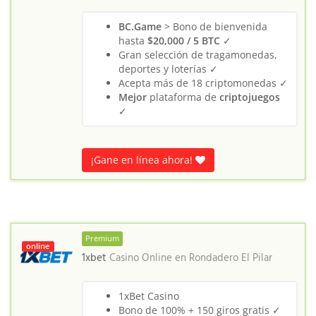
BC.Game
> Bono de bienvenida
hasta
$20,000 / 5 BTC
✓
Gran selección de tragamonedas,
deportes y loterías ✓
Acepta más de 18 criptomonedas ✓
Mejor
plataforma de
criptojuegos
✓
¡Gane en línea ahora!
Premium
online
1xbet
Casino Online en
Rondadero El Pilar
1xBet Casino
Bono de 100% + 150 giros gratis ✓