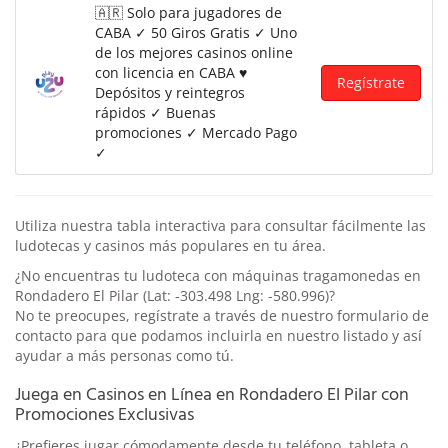
🇦🇷 Solo para jugadores de
CABA ✓ 50 Giros Gratis ✓ Uno
de los mejores casinos online
con licencia en CABA ♥
Regístrate
Depósitos y reintegros
rápidos ✓ Buenas
promociones ✓ Mercado Pago
✓
Utiliza nuestra tabla interactiva para consultar fácilmente las
ludotecas y casinos más populares en tu área.
¿No encuentras tu ludoteca con máquinas tragamonedas en
Rondadero El Pilar (Lat: -303.498 Lng: -580.996)?
No te preocupes, regístrate a través de nuestro formulario de
contacto para que podamos incluirla en nuestro listado y así
ayudar a más personas como tú.
Juega en Casinos en Línea en Rondadero El Pilar con
Promociones Exclusivas
¿Prefieres jugar cómodamente desde tu teléfono, tableta o