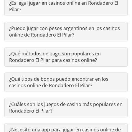
¿Es legal jugar en casinos online en Rondadero El
Pilar?
¿Puedo jugar con pesos argentinos en los casinos
online de Rondadero El Pilar?
¿Qué métodos de pago son populares en
Rondadero El Pilar para casinos online?
¿Qué tipos de bonos puedo encontrar en los
casinos online de Rondadero El Pilar?
¿Cuáles son los juegos de casino más populares en
Rondadero El Pilar?
¿Necesito una app para jugar en casinos online de