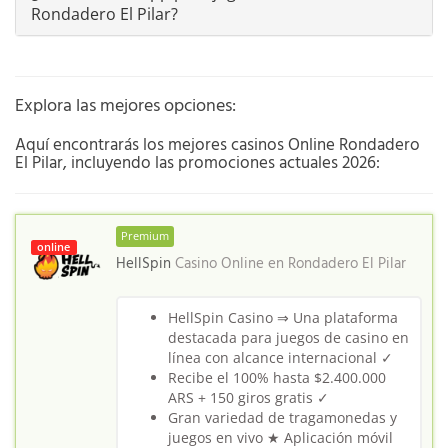
Rondadero El Pilar?
Explora las mejores opciones:
Aquí encontrarás los mejores casinos Online Rondadero
El Pilar, incluyendo las promociones actuales 2026:
Premium
online
HellSpin
Casino Online en
Rondadero El Pilar
HellSpin Casino ⇒ Una plataforma
destacada para juegos de casino en
línea con alcance internacional ✓
Recibe el 100% hasta $2.400.000
ARS + 150 giros gratis ✓
Gran variedad de tragamonedas y
juegos en vivo ★ Aplicación móvil