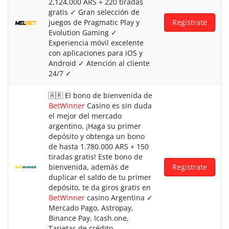
2,124,000 ARS + 220 tiradas
gratis ✓ Gran selección de
juegos de Pragmatic Play y
Regístrate
Evolution Gaming ✓
Experiencia móvil excelente
con aplicaciones para iOS y
Android ✓ Atención al cliente
24/7 ✓
🇦🇷 El bono de bienvenida de
BetWinner
Casino es sin duda
el mejor del mercado
argentino. ¡Haga su primer
depósito y obtenga un bono
de hasta 1.780.000 ARS + 150
tiradas gratis! Este bono de
bienvenida, además de
Regístrate
duplicar el saldo de tu primer
depósito, te da giros gratis en
BetWinner
casino Argentina ✓
Mercado Pago, Astropay,
Binance Pay, Icash.one,
Tarjetas de crédito,