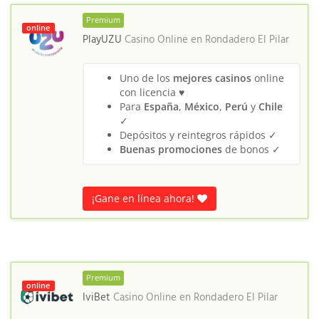
Premium
online
PlayUZU
Casino Online en
Rondadero El Pilar
Uno de los
mejores casinos
online
con licencia ♥
Para
España
,
México
,
Perú
y
Chile
✓
Depósitos y reintegros rápidos ✓
Buenas promociones
de bonos ✓
¡Gane en línea ahora!
Premium
online
IviBet
Casino Online en
Rondadero El Pilar