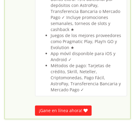
depósitos con AstroPay,
Transferencia Bancaria o Mercado
Pago ✓ Incluye promociones
semanales, torneos de slots y
cashback ★
Juegos de los mejores proveedores
como Pragmatic Play, Play’n GO y
Evolution ★
App móvil disponible para iOS y
Android ✓
Métodos de pago: Tarjetas de
crédito, Skrill, Neteller,
Criptomonedas, Pago Fácil,
AstroPay, Transferencia Bancaria y
Mercado Pago ✓
¡Gane en línea ahora!