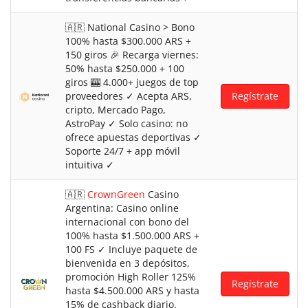
🇦🇷 National Casino > Bono
100% hasta $300.000 ARS +
150 giros 🎉 Recarga viernes:
50% hasta $250.000 + 100
giros 🎰 4.000+ juegos de top
proveedores ✓ Acepta ARS,
Regístrate
cripto, Mercado Pago,
AstroPay ✓ Solo casino: no
ofrece apuestas deportivas ✓
Soporte 24/7 + app móvil
intuitiva ✓
🇦🇷
CrownGreen
Casino
Argentina: Casino online
internacional con bono del
100% hasta $1.500.000 ARS +
100 FS ✓ Incluye paquete de
bienvenida en 3 depósitos,
promoción High Roller 125%
Regístrate
hasta $4.500.000 ARS y hasta
15% de cashback diario.