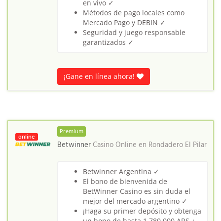
en vivo ✓
Métodos de pago locales como
Mercado Pago y DEBIN ✓
Seguridad y juego responsable
garantizados ✓
¡Gane en línea ahora!
Premium
online
Betwinner
Casino Online en
Rondadero El Pilar
Betwinner Argentina ✓
El bono de bienvenida de
BetWinner Casino es sin duda el
mejor del mercado argentino ✓
¡Haga su primer depósito y obtenga
un bono de hasta 1.780.000 ARS +