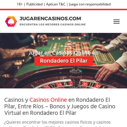
Skip
18+ | Publicidad | Aplican T&C | Juega con responsabilidad
to
main
content
Toggl
navig
Jugar en Casinos Online en
Rondadero El Pilar
Casinos y
Casinos Online
en Rondadero El
Pilar, Entre Ríos – Bonos y Juegos de Casino
Virtual en Rondadero El Pilar
¿Quieres encontrar los mejores casinos físicos y casinos