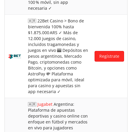
100 % móvil, sin app
necesaria ✓
🇦🇷 22Bet Casino > Bono de
bienvenida 100% hasta
$1.875.000 ARS ✓ Más de
12.000 juegos de casino,
incluidos tragamonedas y
juegos en vivo 🎰 Depósitos en
pesos argentinos, Mercado
Regístrate
Pago, criptomonedas como
Bitcoin, y opciones como
AstroPay 💸 Plataforma
optimizada para móvil, ideal
para casino y apuestas sin
app necesaria ✓
🇦🇷
Jugabet
Argentina:
Plataforma de apuestas
deportivas y casino online con
enfoque en fútbol y mercados
en vivo para jugadores