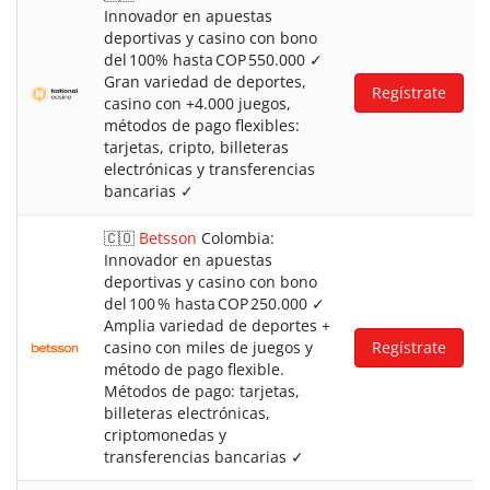
Innovador en apuestas
deportivas y casino con bono
del 100% hasta COP 550.000 ✓
Gran variedad de deportes,
Regístrate
casino con +4.000 juegos,
métodos de pago flexibles:
tarjetas, cripto, billeteras
electrónicas y transferencias
bancarias ✓
🇨🇴
Betsson
Colombia:
Innovador en apuestas
deportivas y casino con bono
del 100 % hasta COP 250.000 ✓
Amplia variedad de deportes +
casino con miles de juegos y
Regístrate
método de pago flexible.
Métodos de pago: tarjetas,
billeteras electrónicas,
criptomonedas y
transferencias bancarias ✓