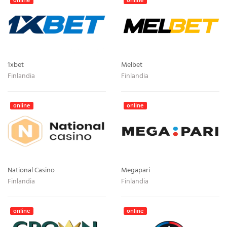
online
online
1xbet
Melbet
Finlandia
Finlandia
online
online
National Casino
Megapari
Finlandia
Finlandia
online
online