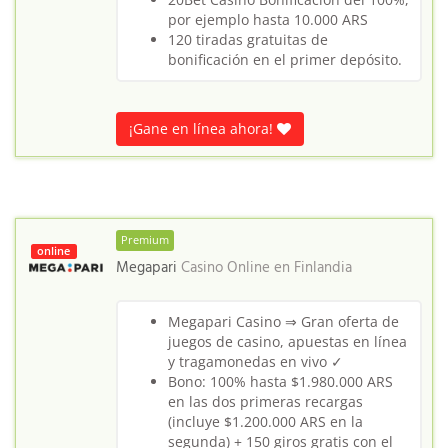
por ejemplo hasta 10.000 ARS
120 tiradas gratuitas de
bonificación en el primer depósito.
¡Gane en línea ahora!
Premium
online
Megapari
Casino Online en
Finlandia
Megapari Casino ⇒ Gran oferta de
juegos de casino, apuestas en línea
y tragamonedas en vivo ✓
Bono: 100% hasta $1.980.000 ARS
en las dos primeras recargas
(incluye $1.200.000 ARS en la
segunda) + 150 giros gratis con el