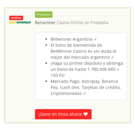
Premium
online
Betwinner
Casino Online en
Finlandia
Betwinner Argentina ✓
El bono de bienvenida de
BetWinner Casino es sin duda el
mejor del mercado argentino ✓
¡Haga su primer depósito y obtenga
un bono de hasta 1.780.000 ARS +
150 FS!
Mercado Pago, Astropay, Binance
Pay, icash.one, Tarjetas de crédito,
Criptomonedas ✓
¡Gane en línea ahora!