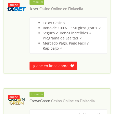
Premium
online
1xbet
Casino Online en
Finlandia
1xBet Casino
Bono de 100% + 150 giros gratis ✓
Seguro ✓ Bonos increíbles ✓
Programa de Lealtad ✓
Mercado Pago, Pago Fácil y
Rapipago ✓
¡Gane en línea ahora!
Premium
online
CrownGreen
Casino Online en
Finlandia