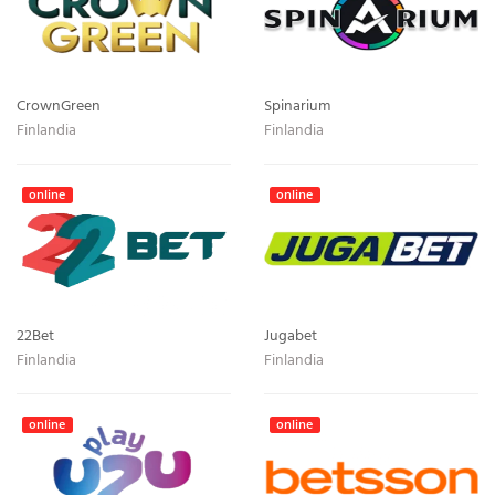
CrownGreen
Spinarium
Finlandia
Finlandia
online
online
22Bet
Jugabet
Finlandia
Finlandia
online
online