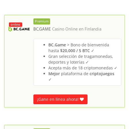
Premium
online
BC.GAME
Casino Online en
Finlandia
BC.Game
> Bono de bienvenida
hasta
$20,000 / 5 BTC
✓
Gran selección de tragamonedas,
deportes y loterías ✓
Acepta más de 18 criptomonedas ✓
Mejor
plataforma de
criptojuegos
✓
¡Gane en línea ahora!