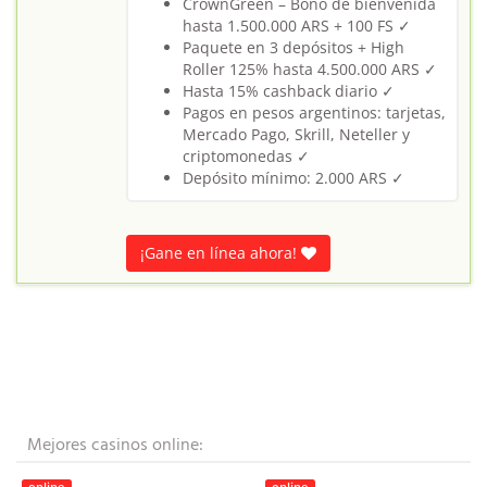
CrownGreen – Bono de bienvenida
hasta 1.500.000 ARS + 100 FS ✓
Paquete en 3 depósitos + High
Roller 125% hasta 4.500.000 ARS ✓
Hasta 15% cashback diario ✓
Pagos en pesos argentinos: tarjetas,
Mercado Pago, Skrill, Neteller y
criptomonedas ✓
Depósito mínimo: 2.000 ARS ✓
¡Gane en línea ahora!
Mejores casinos online: