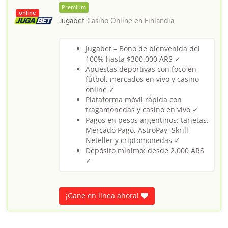
Premium
online
Jugabet
Casino Online en
Finlandia
Jugabet – Bono de bienvenida del
100% hasta $300.000 ARS ✓
Apuestas deportivas con foco en
fútbol, mercados en vivo y casino
online ✓
Plataforma móvil rápida con
tragamonedas y casino en vivo ✓
Pagos en pesos argentinos: tarjetas,
Mercado Pago, AstroPay, Skrill,
Neteller y criptomonedas ✓
Depósito mínimo: desde 2.000 ARS
✓
¡Gane en línea ahora!