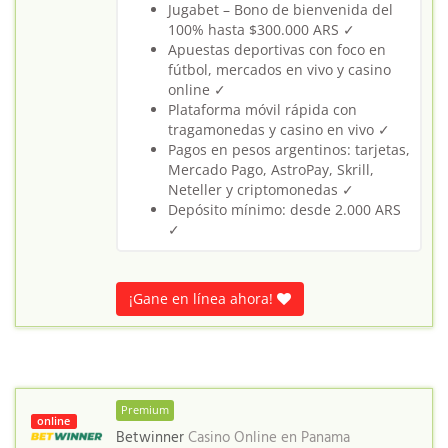
Jugabet – Bono de bienvenida del
100% hasta $300.000 ARS ✓
Apuestas deportivas con foco en
fútbol, mercados en vivo y casino
online ✓
Plataforma móvil rápida con
tragamonedas y casino en vivo ✓
Pagos en pesos argentinos: tarjetas,
Mercado Pago, AstroPay, Skrill,
Neteller y criptomonedas ✓
Depósito mínimo: desde 2.000 ARS
✓
¡Gane en línea ahora!
Premium
online
Betwinner
Casino Online en
Panama