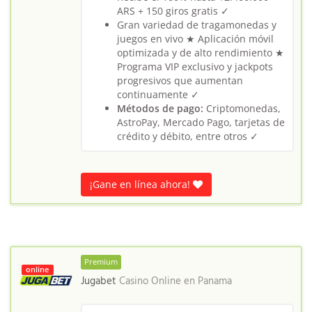
ARS + 150 giros gratis ✓
Gran variedad de tragamonedas y
juegos en vivo ★ Aplicación móvil
optimizada y de alto rendimiento ★
Programa VIP exclusivo y jackpots
progresivos que aumentan
continuamente ✓
Métodos de pago:
Criptomonedas,
AstroPay, Mercado Pago, tarjetas de
crédito y débito, entre otros ✓
¡Gane en línea ahora!
Premium
online
Jugabet
Casino Online en
Panama