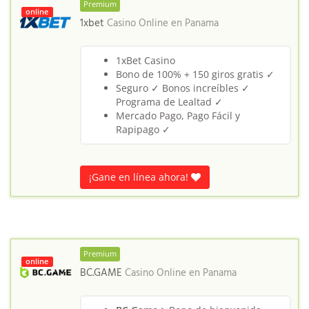
Premium
online
1xbet
Casino Online en
Panama
1xBet Casino
Bono de 100% + 150 giros gratis ✓
Seguro ✓ Bonos increíbles ✓
Programa de Lealtad ✓
Mercado Pago, Pago Fácil y
Rapipago ✓
¡Gane en línea ahora!
Premium
online
BC.GAME
Casino Online en
Panama