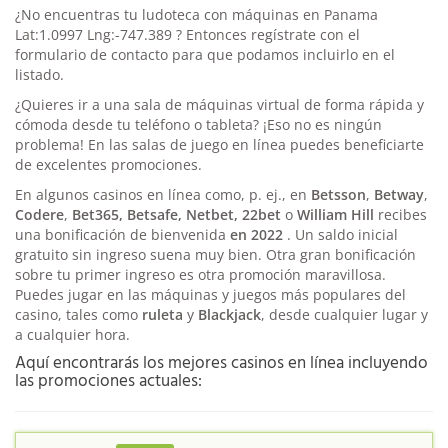
¿No encuentras tu ludoteca con máquinas en Panama
Lat:1.0997 Lng:-747.389 ? Entonces regístrate con el
formulario de contacto para que podamos incluirlo en el
listado.
¿Quieres ir a una sala de máquinas virtual de forma rápida y
cómoda desde tu teléfono o tableta? ¡Eso no es ningún
problema! En las salas de juego en línea puedes beneficiarte
de excelentes promociones.
En algunos casinos en línea como, p. ej., en
Betsson
,
Betway
,
Codere
,
Bet365, Betsafe, Netbet, 22bet
o
William
Hill
recibes
una bonificación de bienvenida
en 2022
. Un saldo inicial
gratuito sin ingreso suena muy bien. Otra gran bonificación
sobre tu primer ingreso es otra promoción maravillosa.
Puedes jugar en las máquinas y juegos más populares del
casino, tales como
ruleta
y
Blackjack
, desde cualquier lugar y
a cualquier hora.
Aquí encontrarás los mejores casinos en línea incluyendo
las promociones actuales: