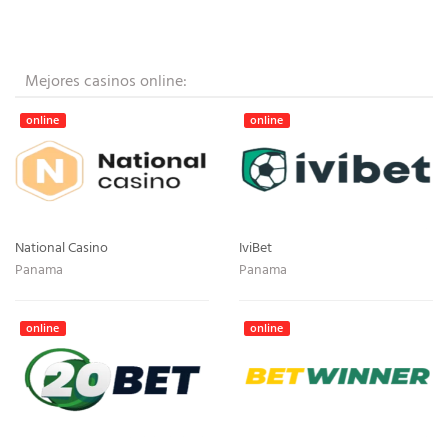
Mejores casinos online:
online
online
National Casino
IviBet
Panama
Panama
online
online