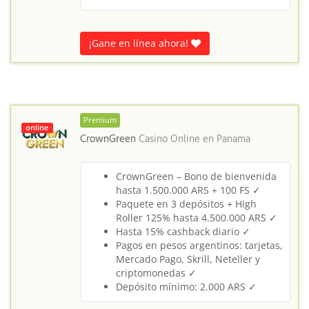
¡Gane en línea ahora!
Premium
online
CrownGreen
Casino Online en
Panama
CrownGreen – Bono de bienvenida
hasta 1.500.000 ARS + 100 FS ✓
Paquete en 3 depósitos + High
Roller 125% hasta 4.500.000 ARS ✓
Hasta 15% cashback diario ✓
Pagos en pesos argentinos: tarjetas,
Mercado Pago, Skrill, Neteller y
criptomonedas ✓
Depósito mínimo: 2.000 ARS ✓