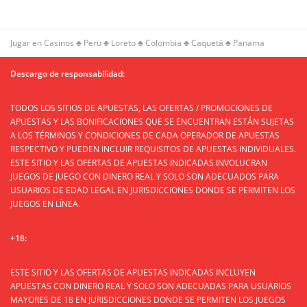
Jugar en Casinos
♣
Peru
♣
Loreto
♣
Colombia
♣
Caquetá
♣
Panama
Descargo de responsabilidad:
TODOS LOS SITIOS DE APUESTAS, LAS OFERTAS / PROMOCIONES DE
APUESTAS Y LAS BONIFICACIONES QUE SE ENCUENTRAN ESTÁN SUJETAS
A LOS TÉRMINOS Y CONDICIONES DE CADA OPERADOR DE APUESTAS
RESPECTIVO Y PUEDEN INCLUIR REQUISITOS DE APUESTAS INDIVIDUALES.
ESTE SITIO Y LAS OFERTAS DE APUESTAS INDICADAS INVOLUCRAN
JUEGOS DE JUEGO CON DINERO REAL Y SOLO SON ADECUADOS PARA
USUARIOS DE EDAD LEGAL EN JURISDICCIONES DONDE SE PERMITEN LOS
JUEGOS EN LÍNEA.
+18:
ESTE SITIO Y LAS OFERTAS DE APUESTAS INDICADAS INCLUYEN
APUESTAS CON DINERO REAL Y SOLO SON ADECUADAS PARA USUARIOS
MAYORES DE 18 EN JURISDICCIONES DONDE SE PERMITEN LOS JUEGOS