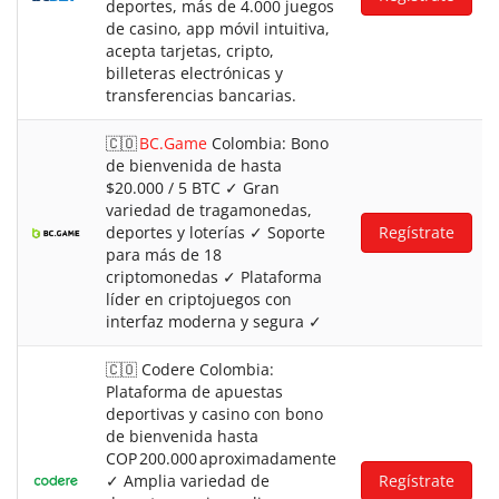
deportes, más de 4.000 juegos
de casino, app móvil intuitiva,
acepta tarjetas, cripto,
billeteras electrónicas y
transferencias bancarias.
🇨🇴
BC.Game
Colombia: Bono
de bienvenida de hasta
$20.000 / 5 BTC ✓ Gran
variedad de tragamonedas,
deportes y loterías ✓ Soporte
Regístrate
para más de 18
criptomonedas ✓ Plataforma
líder en criptojuegos con
interfaz moderna y segura ✓
🇨🇴 Codere Colombia:
Plataforma de apuestas
deportivas y casino con bono
de bienvenida hasta
COP 200.000 aproximadamente
✓ Amplia variedad de
Regístrate