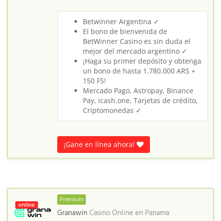
Betwinner Argentina ✓
El bono de bienvenida de
BetWinner Casino es sin duda el
mejor del mercado argentino ✓
¡Haga su primer depósito y obtenga
un bono de hasta 1.780.000 ARS +
150 FS!
Mercado Pago, Astropay, Binance
Pay, icash.one, Tarjetas de crédito,
Criptomonedas ✓
¡Gane en línea ahora!
Premium
online
Granawin
Casino Online en
Panama