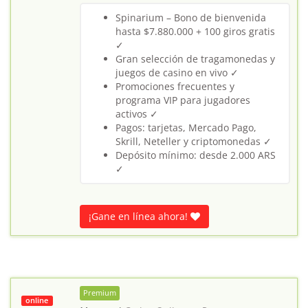
Spinarium – Bono de bienvenida
hasta $7.880.000 + 100 giros gratis
✓
Gran selección de tragamonedas y
juegos de casino en vivo ✓
Promociones frecuentes y
programa VIP para jugadores
activos ✓
Pagos: tarjetas, Mercado Pago,
Skrill, Neteller y criptomonedas ✓
Depósito mínimo: desde 2.000 ARS
✓
¡Gane en línea ahora!
Premium
online