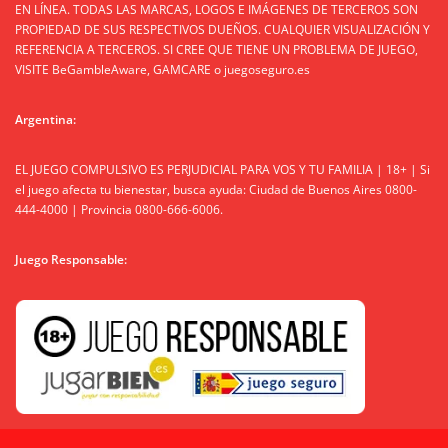
EN LÍNEA. TODAS LAS MARCAS, LOGOS E IMÁGENES DE TERCEROS SON
PROPIEDAD DE SUS RESPECTIVOS DUEÑOS. CUALQUIER VISUALIZACIÓN Y
REFERENCIA A TERCEROS. SI CREE QUE TIENE UN PROBLEMA DE JUEGO,
VISITE BeGambleAware, GAMCARE o juegoseguro.es
Argentina:
EL JUEGO COMPULSIVO ES PERJUDICIAL PARA VOS Y TU FAMILIA | 18+ | Si
el juego afecta tu bienestar, busca ayuda: Ciudad de Buenos Aires 0800-
444-4000 | Provincia 0800-666-6006.
Juego Responsable: