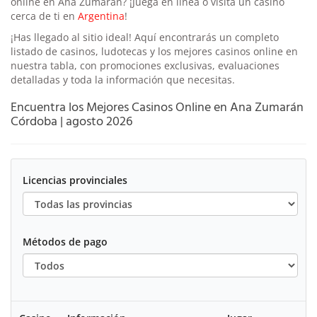
online en Ana Zumarán? ¡Juega en línea o visita un casino
cerca de ti en
Argentina
!
¡Has llegado al sitio ideal! Aquí encontrarás un completo
listado de casinos, ludotecas y los mejores casinos online en
nuestra tabla, con promociones exclusivas, evaluaciones
detalladas y toda la información que necesitas.
Encuentra los Mejores Casinos Online en Ana Zumarán
Córdoba | agosto 2026
Licencias provinciales
Métodos de pago