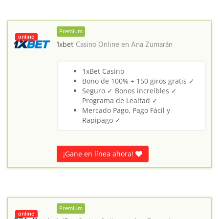
Premium
online
1xbet
Casino Online en
Ana Zumarán
1xBet Casino
Bono de 100% + 150 giros gratis ✓
Seguro ✓ Bonos increíbles ✓
Programa de Lealtad ✓
Mercado Pago, Pago Fácil y
Rapipago ✓
¡Gane en línea ahora!
Premium
online