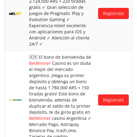
2,124,000 ARS + 220 tiradas
gratis ✓ Gran selección de
juegos de Pragmatic Play y
Regístrate
Evolution Gaming ✓
Experiencia móvil excelente
con aplicaciones para iOS y
Android ✓ Atención al cliente
24/7 ✓
🇦🇷 El bono de bienvenida de
BetWinner
Casino es sin duda
el mejor del mercado
argentino. ¡Haga su primer
depósito y obtenga un bono
de hasta 1.780.000 ARS + 150
tiradas gratis! Este bono de
bienvenida, además de
Regístrate
duplicar el saldo de tu primer
depósito, te da giros gratis en
BetWinner
casino Argentina ✓
Mercado Pago, Astropay,
Binance Pay, Icash.one,
Tarjetas de crédito,