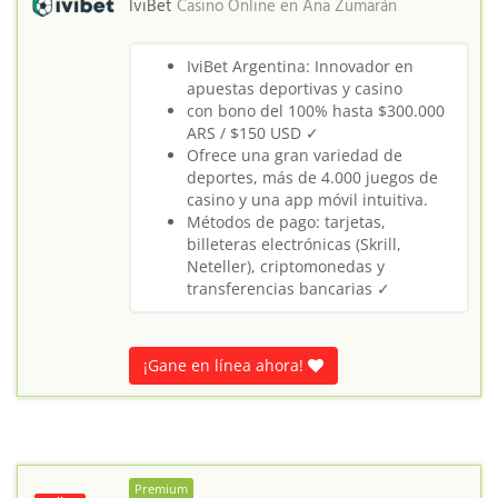
IviBet
Casino Online en
Ana Zumarán
IviBet Argentina: Innovador en
apuestas deportivas y casino
con bono del 100% hasta $300.000
ARS / $150 USD ✓
Ofrece una gran variedad de
deportes, más de 4.000 juegos de
casino y una app móvil intuitiva.
Métodos de pago: tarjetas,
billeteras electrónicas (Skrill,
Neteller), criptomonedas y
transferencias bancarias ✓
¡Gane en línea ahora!
Premium