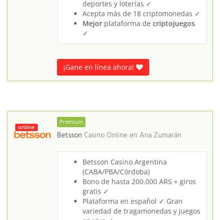
deportes y loterías ✓
Acepta más de 18 criptomonedas ✓
Mejor
plataforma de
criptojuegos
✓
¡Gane en línea ahora!
Premium
online
Betsson
Casino Online en
Ana Zumarán
Betsson Casino Argentina
(CABA/PBA/Córdoba)
Bono de hasta 200.000 ARS + giros
gratis ✓
Plataforma en español ✓ Gran
variedad de tragamonedas y juegos