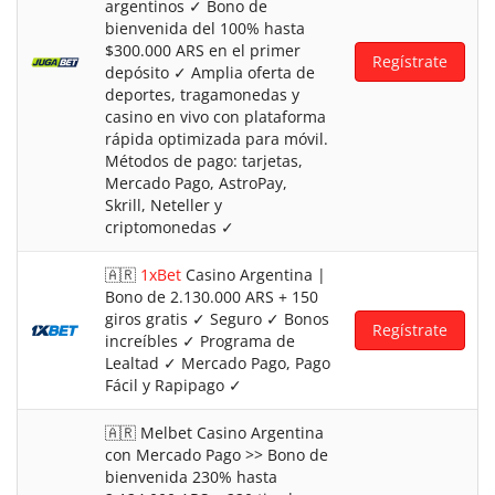
argentinos ✓ Bono de
bienvenida del 100% hasta
$300.000 ARS en el primer
Regístrate
depósito ✓ Amplia oferta de
deportes, tragamonedas y
casino en vivo con plataforma
rápida optimizada para móvil.
Métodos de pago: tarjetas,
Mercado Pago, AstroPay,
Skrill, Neteller y
criptomonedas ✓
🇦🇷
1xBet
Casino Argentina |
Bono de 2.130.000 ARS + 150
giros gratis ✓ Seguro ✓ Bonos
Regístrate
increíbles ✓ Programa de
Lealtad ✓ Mercado Pago, Pago
Fácil y Rapipago ✓
🇦🇷 Melbet Casino Argentina
con Mercado Pago >> Bono de
bienvenida 230% hasta