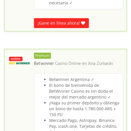
necesaria ✓
¡Gane en línea ahora!
Premium
online
Betwinner
Casino Online en
Ana Zumarán
Betwinner Argentina ✓
El bono de bienvenida de
BetWinner Casino es sin duda el
mejor del mercado argentino ✓
¡Haga su primer depósito y obtenga
un bono de hasta 1.780.000 ARS +
150 FS!
Mercado Pago, Astropay, Binance
Pay, icash.one, Tarjetas de crédito,