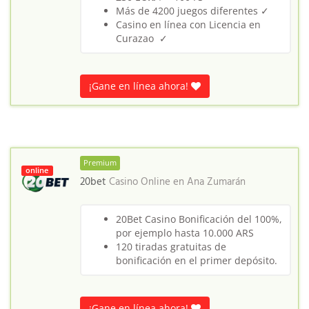
Más de 4200 juegos diferentes ✓
Casino en línea con Licencia en
Curazao ✓
¡Gane en línea ahora!
Premium
online
20bet
Casino Online en
Ana Zumarán
20Bet Casino Bonificación del 100%,
por ejemplo hasta 10.000 ARS
120 tiradas gratuitas de
bonificación en el primer depósito.
¡Gane en línea ahora!