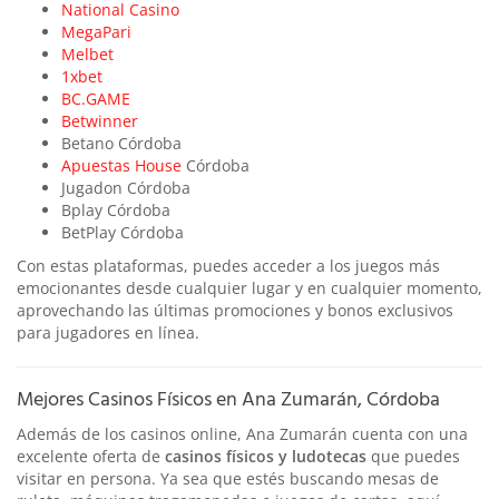
National Casino
MegaPari
Melbet
1xbet
BC.GAME
Betwinner
Betano Córdoba
Apuestas House
Córdoba
Jugadon Córdoba
Bplay Córdoba
BetPlay Córdoba
Con estas plataformas, puedes acceder a los juegos más
emocionantes desde cualquier lugar y en cualquier momento,
aprovechando las últimas promociones y bonos exclusivos
para jugadores en línea.
Mejores Casinos Físicos en Ana Zumarán, Córdoba
Además de los casinos online, Ana Zumarán cuenta con una
excelente oferta de
casinos físicos y ludotecas
que puedes
visitar en persona. Ya sea que estés buscando mesas de