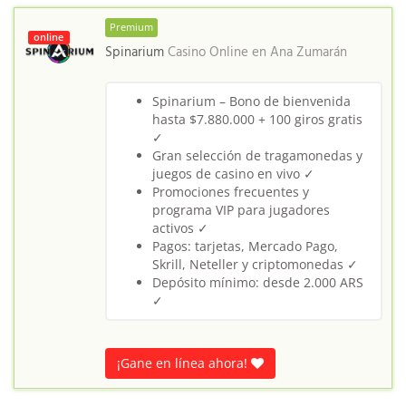
Premium
online
Spinarium
Casino Online en
Ana Zumarán
Spinarium – Bono de bienvenida
hasta $7.880.000 + 100 giros gratis
✓
Gran selección de tragamonedas y
juegos de casino en vivo ✓
Promociones frecuentes y
programa VIP para jugadores
activos ✓
Pagos: tarjetas, Mercado Pago,
Skrill, Neteller y criptomonedas ✓
Depósito mínimo: desde 2.000 ARS
✓
¡Gane en línea ahora!