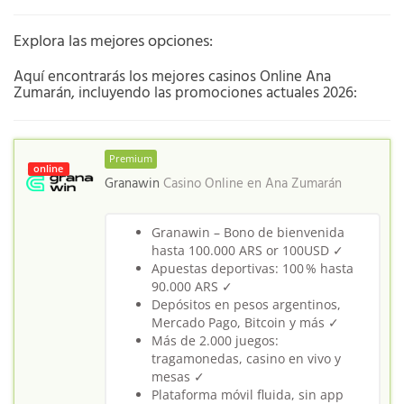
Explora las mejores opciones:
Aquí encontrarás los mejores casinos Online Ana
Zumarán, incluyendo las promociones actuales 2026:
Premium
online
Granawin
Casino Online en
Ana Zumarán
Granawin – Bono de bienvenida
hasta 100.000 ARS or 100USD ✓
Apuestas deportivas: 100 % hasta
90.000 ARS ✓
Depósitos en pesos argentinos,
Mercado Pago, Bitcoin y más ✓
Más de 2.000 juegos:
tragamonedas, casino en vivo y
mesas ✓
Plataforma móvil fluida, sin app