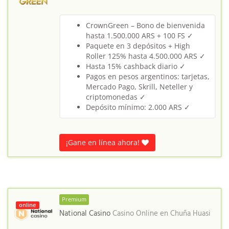
CrownGreen – Bono de bienvenida
hasta 1.500.000 ARS + 100 FS ✓
Paquete en 3 depósitos + High
Roller 125% hasta 4.500.000 ARS ✓
Hasta 15% cashback diario ✓
Pagos en pesos argentinos: tarjetas,
Mercado Pago, Skrill, Neteller y
criptomonedas ✓
Depósito mínimo: 2.000 ARS ✓
¡Gane en línea ahora!
Premium
online
National Casino
Casino Online en
Chuña Huasi