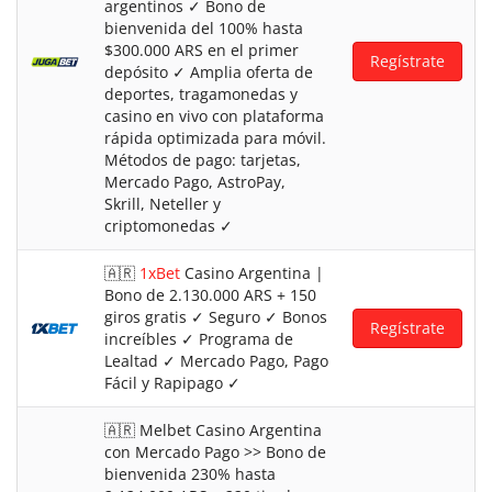
argentinos ✓ Bono de
bienvenida del 100% hasta
$300.000 ARS en el primer
Regístrate
depósito ✓ Amplia oferta de
deportes, tragamonedas y
casino en vivo con plataforma
rápida optimizada para móvil.
Métodos de pago: tarjetas,
Mercado Pago, AstroPay,
Skrill, Neteller y
criptomonedas ✓
🇦🇷
1xBet
Casino Argentina |
Bono de 2.130.000 ARS + 150
giros gratis ✓ Seguro ✓ Bonos
Regístrate
increíbles ✓ Programa de
Lealtad ✓ Mercado Pago, Pago
Fácil y Rapipago ✓
🇦🇷 Melbet Casino Argentina
con Mercado Pago >> Bono de
bienvenida 230% hasta