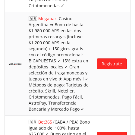
Criptomonedas ✓
🇦🇷
Megapari
Casino
Argentina ⇒ Bono de hasta
$1.980.000 ARS en las dos
primeras recargas (incluye
$1.200.000 ARS en la
segunda) + 150 giros gratis
con el código promocional:
BIGAPUESTAS ✓ 15% extra en
Regístrate
depósitos locales ✓ Gran
selección de tragamonedas y
juegos en vivo ★ App móvil ✓
Métodos de pago: Tarjetas de
crédito, Skrill, Neteller,
Criptomonedas, Pago Fácil,
AstroPay, Transferencia
Bancaria y Mercado Pago ✓
🇦🇷
Bet365
(CABA / PBA) Bono
igualado del 100%, hasta
$25.000 ✓ Buen casino en el