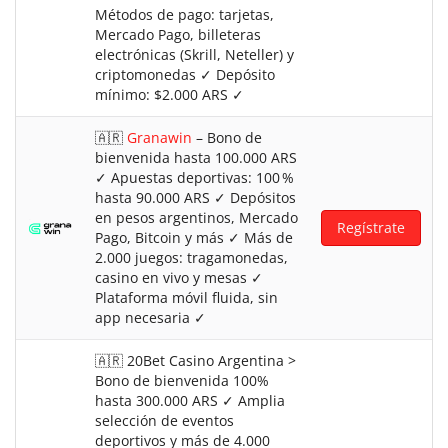
Métodos de pago: tarjetas,
Mercado Pago, billeteras
electrónicas (Skrill, Neteller) y
criptomonedas ✓ Depósito
mínimo: $2.000 ARS ✓
🇦🇷
Granawin
– Bono de
bienvenida hasta 100.000 ARS
✓ Apuestas deportivas: 100 %
hasta 90.000 ARS ✓ Depósitos
en pesos argentinos, Mercado
Regístrate
Pago, Bitcoin y más ✓ Más de
2.000 juegos: tragamonedas,
casino en vivo y mesas ✓
Plataforma móvil fluida, sin
app necesaria ✓
🇦🇷 20Bet Casino Argentina >
Bono de bienvenida 100%
hasta 300.000 ARS ✓ Amplia
selección de eventos
deportivos y más de 4.000