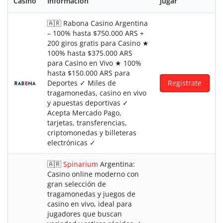
Casino
Información
Jugar
🇦🇷 Rabona Casino Argentina
– 100% hasta $750.000 ARS +
200 giros gratis para Casino ★
100% hasta $375.000 ARS
para Casino en Vivo ★ 100%
hasta $150.000 ARS para
Deportes ✓ Miles de
Regístrate
tragamonedas, casino en vivo
y apuestas deportivas ✓
Acepta Mercado Pago,
tarjetas, transferencias,
criptomonedas y billeteras
electrónicas ✓
🇦🇷
Spinarium
Argentina:
Casino online moderno con
gran selección de
tragamonedas y juegos de
casino en vivo, ideal para
jugadores que buscan