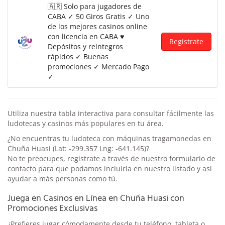
🇦🇷 Solo para jugadores de
CABA ✓ 50 Giros Gratis ✓ Uno
de los mejores casinos online
con licencia en CABA ♥
Regístrate
Depósitos y reintegros
rápidos ✓ Buenas
promociones ✓ Mercado Pago
✓
Utiliza nuestra tabla interactiva para consultar fácilmente las
ludotecas y casinos más populares en tu área.
¿No encuentras tu ludoteca con máquinas tragamonedas en
Chuña Huasi (Lat: -299.357 Lng: -641.145)?
No te preocupes, regístrate a través de nuestro formulario de
contacto para que podamos incluirla en nuestro listado y así
ayudar a más personas como tú.
Juega en Casinos en Línea en Chuña Huasi con
Promociones Exclusivas
¿Prefieres jugar cómodamente desde tu teléfono, tableta o