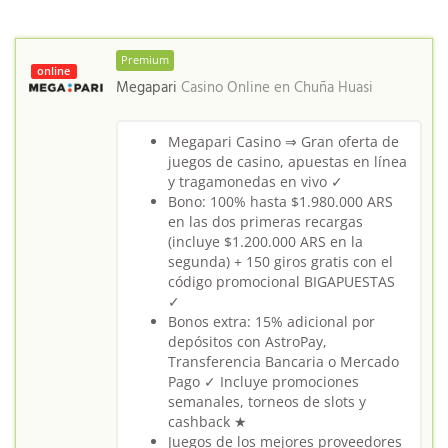
Premium
online
Megapari
Casino Online en
Chuña Huasi
Megapari Casino ⇒ Gran oferta de
juegos de casino, apuestas en línea
y tragamonedas en vivo ✓
Bono: 100% hasta $1.980.000 ARS
en las dos primeras recargas
(incluye $1.200.000 ARS en la
segunda) + 150 giros gratis con el
código promocional BIGAPUESTAS
✓
Bonos extra: 15% adicional por
depósitos con AstroPay,
Transferencia Bancaria o Mercado
Pago ✓ Incluye promociones
semanales, torneos de slots y
cashback ★
Juegos de los mejores proveedores