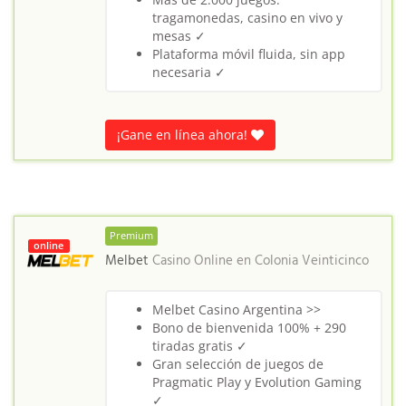
tragamonedas, casino en vivo y
mesas ✓
Plataforma móvil fluida, sin app
necesaria ✓
¡Gane en línea ahora!
Premium
online
Melbet
Casino Online en
Colonia Veinticinco
Melbet Casino Argentina >>
Bono de bienvenida 100% + 290
tiradas gratis ✓
Gran selección de juegos de
Pragmatic Play y Evolution Gaming
✓