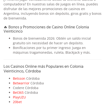
computadora? En nuestras salas de juegos en línea, puedes
disfrutar de las mejores promociones de casinos en
Argentina, incluyendo bonos sin depósito, giros gratis y bonos
de bienvenida.
🔥 Bonos y Promociones de Casino Online Colonia
Veinticinco
Bonos de bienvenida 2026: Obtén un saldo inicial
gratuito sin necesidad de hacer un depósito.
Bonificaciones por tu primer ingreso: Juega en
máquinas tragamonedas, ruleta, Blackjack y más.
Los Casinos Online más Populares en Colonia
Veinticinco, Córdoba
Betsson
Córdoba
Betwarrior
Córdoba
Codere Córdoba
Bet365
Córdoba
PlayUZU
20bet