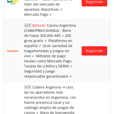
Regístrate
líder del mercado de
apuestas deportivas ✓
Mercado Pago ✓
🇦🇷
Betsson
Casino Argentina
(CABA/PBA/Córdoba) - Bono
de hasta 350.000 ARS + 200
giros gratis ✓ Plataforma en
español ✓ Gran variedad de
tragamonedas y juegos en
Regístrate
vivo ✓ Métodos de pago
locales como Mercado Pago,
Tarjeta de crédito y DEBIN ✓
Seguridad y juego
responsable garantizados ✓
🇦🇷 Codere Argenina ⇒ Uno
de los operadores más
reconocidos en Argentina, con
fuerte presencia local y un
catálogo amplio de juegos de
casino ✓ Bono de bienvenida: