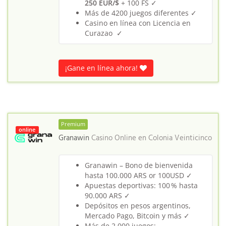
250 EUR/$
+ 100 FS ✓
Más de 4200 juegos diferentes ✓
Casino en línea con Licencia en
Curazao ✓
¡Gane en línea ahora!
Premium
online
Granawin
Casino Online en
Colonia Veinticinco
Granawin – Bono de bienvenida
hasta 100.000 ARS or 100USD ✓
Apuestas deportivas: 100 % hasta
90.000 ARS ✓
Depósitos en pesos argentinos,
Mercado Pago, Bitcoin y más ✓
Más de 2.000 juegos: