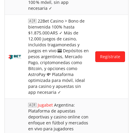
100 % móvil, sin app
necesaria ✓
🇦🇷 22Bet Casino > Bono de
bienvenida 100% hasta
$1.875.000 ARS ✓ Más de
12.000 juegos de casino,
incluidos tragamonedas y
juegos en vivo 🎰 Depósitos en
pesos argentinos, Mercado
Regístrate
Pago, criptomonedas como
Bitcoin, y opciones como
AstroPay 💸 Plataforma
optimizada para móvil, ideal
para casino y apuestas sin
app necesaria ✓
🇦🇷
Jugabet
Argentina:
Plataforma de apuestas
deportivas y casino online con
enfoque en fútbol y mercados
en vivo para jugadores