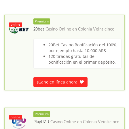
Premium
online
20bet
Casino Online en
Colonia Veinticinco
20Bet Casino Bonificación del 100%,
por ejemplo hasta 10.000 ARS
120 tiradas gratuitas de
bonificación en el primer depósito.
¡Gane en línea ahora!
Premium
online
PlayUZU
Casino Online en
Colonia Veinticinco