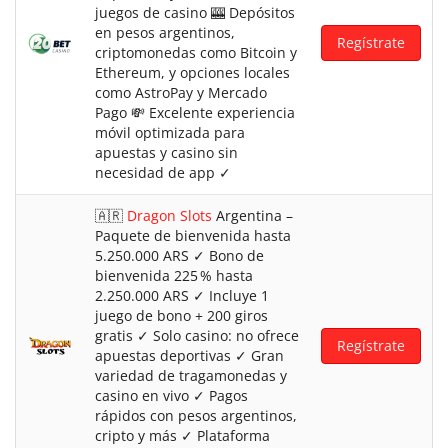
juegos de casino 🎰 Depósitos
en pesos argentinos,
Regístrate
criptomonedas como Bitcoin y
Ethereum, y opciones locales
como AstroPay y Mercado
Pago 💸 Excelente experiencia
móvil optimizada para
apuestas y casino sin
necesidad de app ✓
🇦🇷
Dragon Slots
Argentina –
Paquete de bienvenida hasta
5.250.000 ARS ✓ Bono de
bienvenida 225 % hasta
2.250.000 ARS ✓ Incluye 1
juego de bono + 200 giros
gratis ✓ Solo casino: no ofrece
Regístrate
apuestas deportivas ✓ Gran
variedad de tragamonedas y
casino en vivo ✓ Pagos
rápidos con pesos argentinos,
cripto y más ✓ Plataforma