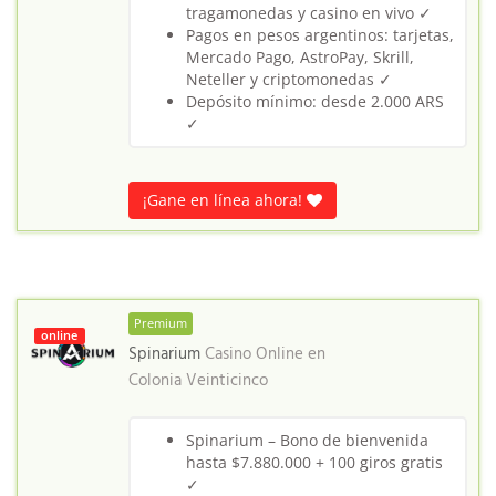
tragamonedas y casino en vivo ✓
Pagos en pesos argentinos: tarjetas,
Mercado Pago, AstroPay, Skrill,
Neteller y criptomonedas ✓
Depósito mínimo: desde 2.000 ARS
✓
¡Gane en línea ahora!
Premium
online
Spinarium
Casino Online en
Colonia Veinticinco
Spinarium – Bono de bienvenida
hasta $7.880.000 + 100 giros gratis
✓