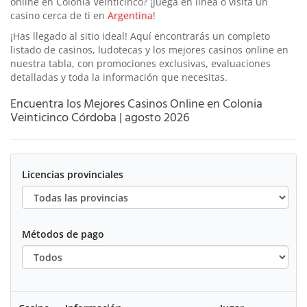
online en Colonia Veinticinco? ¡Juega en línea o visita un
casino cerca de ti en
Argentina
!
¡Has llegado al sitio ideal! Aquí encontrarás un completo
listado de casinos, ludotecas y los mejores casinos online en
nuestra tabla, con promociones exclusivas, evaluaciones
detalladas y toda la información que necesitas.
Encuentra los Mejores Casinos Online en Colonia
Veinticinco Córdoba | agosto 2026
Licencias provinciales
Métodos de pago