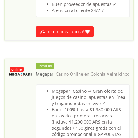
Buen proveedor de apuestas ✓
Atención al cliente 24/7 ✓
¡Gane en línea ahora!
Premium
online
Megapari
Casino Online en
Colonia Veinticinco
Megapari Casino ⇒ Gran oferta de
juegos de casino, apuestas en línea
y tragamonedas en vivo ✓
Bono: 100% hasta $1.980.000 ARS
en las dos primeras recargas
(incluye $1.200.000 ARS en la
segunda) + 150 giros gratis con el
código promocional BIGAPUESTAS