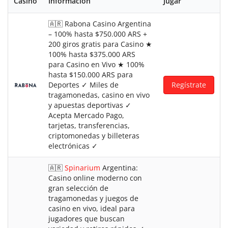
Casino
Información
Jugar
🇦🇷 Rabona Casino Argentina
– 100% hasta $750.000 ARS +
200 giros gratis para Casino ★
100% hasta $375.000 ARS
para Casino en Vivo ★ 100%
hasta $150.000 ARS para
Deportes ✓ Miles de
Regístrate
tragamonedas, casino en vivo
y apuestas deportivas ✓
Acepta Mercado Pago,
tarjetas, transferencias,
criptomonedas y billeteras
electrónicas ✓
🇦🇷
Spinarium
Argentina:
Casino online moderno con
gran selección de
tragamonedas y juegos de
casino en vivo, ideal para
jugadores que buscan