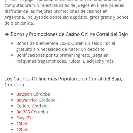
computadora? En nuestras salas de juegos en línea, puedes
disfrutar de las mejores promociones de casinos en
Argentina, incluyendo bonos sin depósito, giros gratis y bonos
de bienvenida.
🔥 Bonos y Promociones de Casino Online Corral del Bajo
Bonos de bienvenida 2026: Obtén un saldo inicial
gratuito sin necesidad de hacer un depósito.
Bonificaciones por tu primer ingreso: Juega en
máquinas tragamonedas, ruleta, Blackjack y más.
Los Casinos Online más Populares en Corral del Bajo,
Córdoba
Betsson
Córdoba
Betwarrior
Córdoba
Codere Córdoba
Bet365
Córdoba
PlayUZU
20bet
22bet