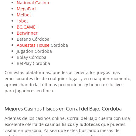
National Casino
MegaPari
Melbet
1xbet
BC.GAME
Betwinner
Betano Córdoba
Apuestas House
Córdoba
Jugadon Córdoba
Bplay Córdoba
BetPlay Córdoba
Con estas plataformas, puedes acceder a los juegos más
emocionantes desde cualquier lugar y en cualquier momento,
aprovechando las últimas promociones y bonos exclusivos
para jugadores en línea.
Mejores Casinos Físicos en Corral del Bajo, Córdoba
Además de los casinos online, Corral del Bajo cuenta con una
excelente oferta de
casinos físicos y ludotecas
que puedes
visitar en persona. Ya sea que estés buscando mesas de