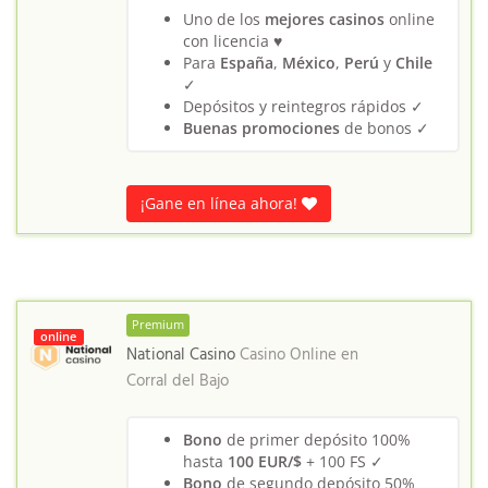
Uno de los
mejores casinos
online
con licencia ♥
Para
España
,
México
,
Perú
y
Chile
✓
Depósitos y reintegros rápidos ✓
Buenas promociones
de bonos ✓
¡Gane en línea ahora!
Premium
online
National Casino
Casino Online en
Corral del Bajo
Bono
de primer depósito 100%
hasta
100 EUR/$
+ 100 FS ✓
Bono
de segundo depósito 50%