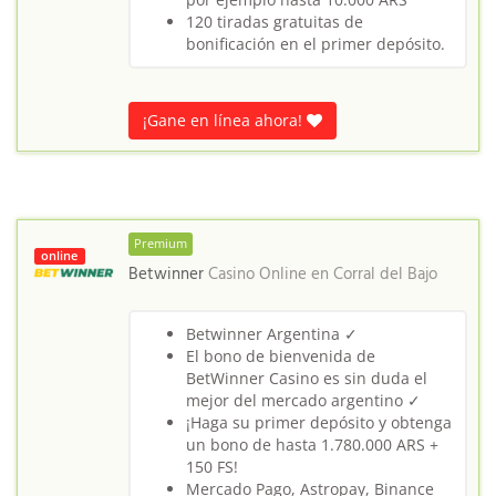
120 tiradas gratuitas de
bonificación en el primer depósito.
¡Gane en línea ahora!
Premium
online
Betwinner
Casino Online en
Corral del Bajo
Betwinner Argentina ✓
El bono de bienvenida de
BetWinner Casino es sin duda el
mejor del mercado argentino ✓
¡Haga su primer depósito y obtenga
un bono de hasta 1.780.000 ARS +
150 FS!
Mercado Pago, Astropay, Binance