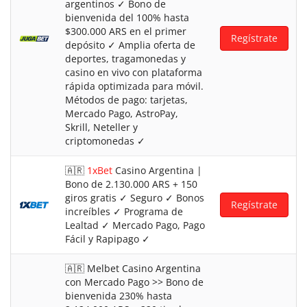
argentinos ✓ Bono de
bienvenida del 100% hasta
$300.000 ARS en el primer
Regístrate
depósito ✓ Amplia oferta de
deportes, tragamonedas y
casino en vivo con plataforma
rápida optimizada para móvil.
Métodos de pago: tarjetas,
Mercado Pago, AstroPay,
Skrill, Neteller y
criptomonedas ✓
🇦🇷
1xBet
Casino Argentina |
Bono de 2.130.000 ARS + 150
giros gratis ✓ Seguro ✓ Bonos
Regístrate
increíbles ✓ Programa de
Lealtad ✓ Mercado Pago, Pago
Fácil y Rapipago ✓
🇦🇷 Melbet Casino Argentina
con Mercado Pago >> Bono de
bienvenida 230% hasta