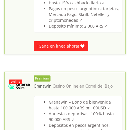
Hasta 15% cashback diario ✓
Pagos en pesos argentinos: tarjetas,
Mercado Pago, Skrill, Neteller y
criptomonedas ✓
Depósito mínimo: 2.000 ARS ✓
¡Gane en línea ahora!
Premium
online
Granawin
Casino Online en
Corral del Bajo
Granawin – Bono de bienvenida
hasta 100.000 ARS or 100USD ✓
Apuestas deportivas: 100 % hasta
90.000 ARS ✓
Depósitos en pesos argentinos,