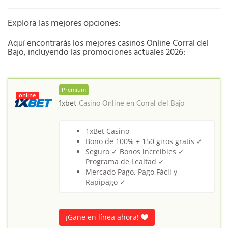
Explora las mejores opciones:
Aquí encontrarás los mejores casinos Online Corral del
Bajo, incluyendo las promociones actuales 2026:
Premium
online
1xbet
Casino Online en
Corral del Bajo
1xBet Casino
Bono de 100% + 150 giros gratis ✓
Seguro ✓ Bonos increíbles ✓
Programa de Lealtad ✓
Mercado Pago, Pago Fácil y
Rapipago ✓
¡Gane en línea ahora!