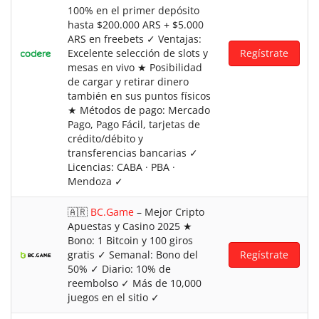
100% en el primer depósito
hasta $200.000 ARS + $5.000
ARS en freebets ✓ Ventajas:
Excelente selección de slots y
Regístrate
mesas en vivo ★ Posibilidad
de cargar y retirar dinero
también en sus puntos físicos
★ Métodos de pago: Mercado
Pago, Pago Fácil, tarjetas de
crédito/débito y
transferencias bancarias ✓
Licencias: CABA · PBA ·
Mendoza ✓
🇦🇷
BC.Game
– Mejor Cripto
Apuestas y Casino 2025 ★
Bono: 1 Bitcoin y 100 giros
gratis ✓ Semanal: Bono del
Regístrate
50% ✓ Diario: 10% de
reembolso ✓ Más de 10,000
juegos en el sitio ✓