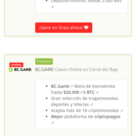
Depósito mínimo: desde 2.000 ARS
✓
¡Gane en línea ahora!
Premium
online
BC.GAME
Casino Online en
Corral del Bajo
BC.Game
> Bono de bienvenida
hasta
$20,000 / 5 BTC
✓
Gran selección de tragamonedas,
deportes y loterías ✓
Acepta más de 18 criptomonedas ✓
Mejor
plataforma de
criptojuegos
✓