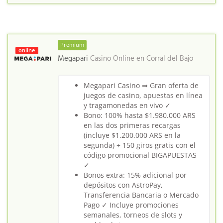
Premium
online
Megapari
Casino Online en
Corral del Bajo
Megapari Casino ⇒ Gran oferta de
juegos de casino, apuestas en línea
y tragamonedas en vivo ✓
Bono: 100% hasta $1.980.000 ARS
en las dos primeras recargas
(incluye $1.200.000 ARS en la
segunda) + 150 giros gratis con el
código promocional BIGAPUESTAS
✓
Bonos extra: 15% adicional por
depósitos con AstroPay,
Transferencia Bancaria o Mercado
Pago ✓ Incluye promociones
semanales, torneos de slots y