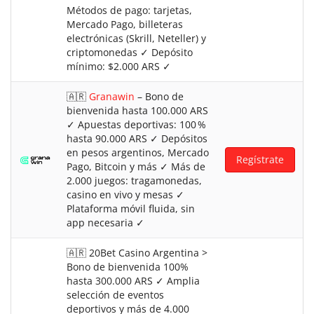
Métodos de pago: tarjetas,
Mercado Pago, billeteras
electrónicas (Skrill, Neteller) y
criptomonedas ✓ Depósito
mínimo: $2.000 ARS ✓
🇦🇷
Granawin
– Bono de
bienvenida hasta 100.000 ARS
✓ Apuestas deportivas: 100 %
hasta 90.000 ARS ✓ Depósitos
en pesos argentinos, Mercado
Regístrate
Pago, Bitcoin y más ✓ Más de
2.000 juegos: tragamonedas,
casino en vivo y mesas ✓
Plataforma móvil fluida, sin
app necesaria ✓
🇦🇷 20Bet Casino Argentina >
Bono de bienvenida 100%
hasta 300.000 ARS ✓ Amplia
selección de eventos
deportivos y más de 4.000