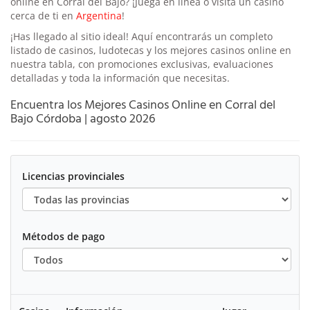
online en Corral del Bajo? ¡Juega en línea o visita un casino
cerca de ti en
Argentina
!
¡Has llegado al sitio ideal! Aquí encontrarás un completo
listado de casinos, ludotecas y los mejores casinos online en
nuestra tabla, con promociones exclusivas, evaluaciones
detalladas y toda la información que necesitas.
Encuentra los Mejores Casinos Online en Corral del
Bajo Córdoba | agosto 2026
Licencias provinciales
Métodos de pago