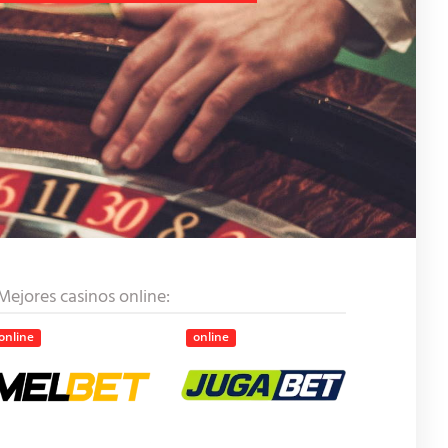
Mejores casinos online:
online
online