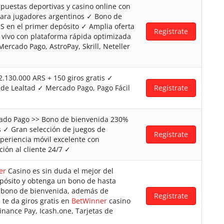
puestas deportivas y casino online con
para jugadores argentinos ✓ Bono de
S en el primer depósito ✓ Amplia oferta
Regístrate
 vivo con plataforma rápida optimizada
Mercado Pago, AstroPay, Skrill, Neteller
.130.000 ARS + 150 giros gratis ✓
de Lealtad ✓ Mercado Pago, Pago Fácil
Regístrate
cado Pago >> Bono de bienvenida 230%
s ✓ Gran selección de juegos de
Regístrate
periencia móvil excelente con
ión al cliente 24/7 ✓
er
Casino es sin duda el mejor del
pósito y obtenga un bono de hasta
te bono de bienvenida, además de
Regístrate
 te da giros gratis en
BetWinner
casino
nance Pay, Icash.one, Tarjetas de