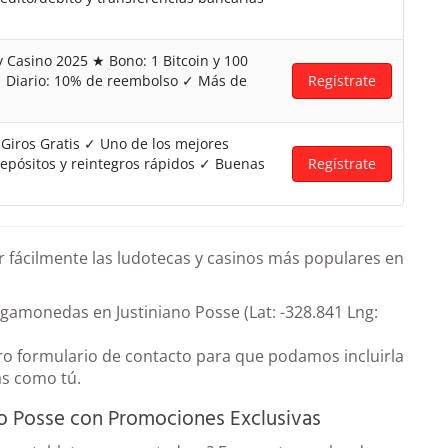
 Casino 2025 ★ Bono: 1 Bitcoin y 100
✓ Diario: 10% de reembolso ✓ Más de
Regístrate
Giros Gratis ✓ Uno de los mejores
Depósitos y reintegros rápidos ✓ Buenas
Regístrate
ar fácilmente las ludotecas y casinos más populares en
gamonedas en Justiniano Posse (Lat: -328.841 Lng:
tro formulario de contacto para que podamos incluirla
as como tú.
no Posse con Promociones Exclusivas