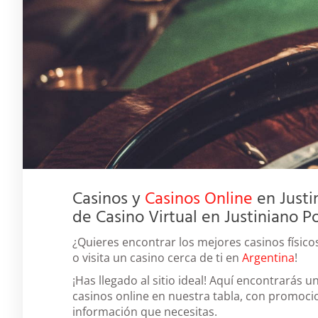
Casinos y
Casinos Online
en Justi
de Casino Virtual en Justiniano P
¿Quieres encontrar los mejores casinos físicos
o visita un casino cerca de ti en
Argentina
!
¡Has llegado al sitio ideal! Aquí encontrarás 
casinos online en nuestra tabla, con promocio
información que necesitas.