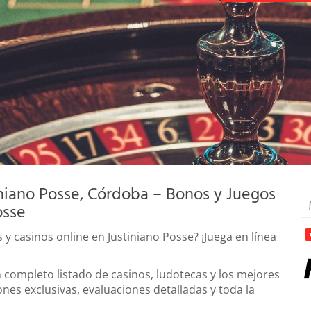
niano Posse, Córdoba – Bonos y Juegos
osse
 y casinos online en Justiniano Posse? ¡Juega en línea
un completo listado de casinos, ludotecas y los mejores
nes exclusivas, evaluaciones detalladas y toda la