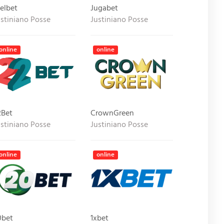
elbet
Jugabet
ustiniano Posse
Justiniano Posse
online
online
2Bet
CrownGreen
ustiniano Posse
Justiniano Posse
online
online
0bet
1xbet