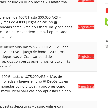
as, casino en vivo y mesas ✓ Plataforma
 bienvenida 100% hasta 300.000 ARS ✓
 y más de 4.000 juegos de casino 🎰
monedas como Bitcoin y Ethereum, y opciones
Regístrate
 Excelente experiencia móvil optimizada
de app ✓
B
R
de bienvenida hasta 5.250.000 ARS ✓ Bono
S ✓ Incluye 1 juego de bono + 200 giros
as deportivas ✓ Gran variedad de
Regístrate
rápidos con pesos argentinos, cripto y más
saria ✓
a 100% hasta $1.875.000 ARS ✓ Más de
gamonedas y juegos en vivo 🎰 Depósitos en
omonedas como Bitcoin, y opciones como
Regístrate
 móvil, ideal para casino y apuestas sin app
puestas deportivas y casino online con