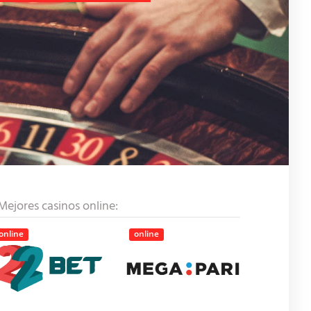
Mejores casinos online:
online
online