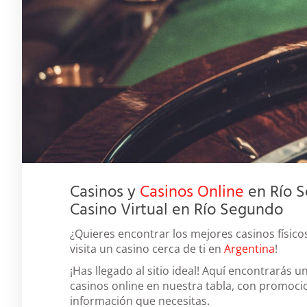
Casinos y
Casinos Online
en Río S
Casino Virtual en Río Segundo
¿Quieres encontrar los mejores casinos físicos
visita un casino cerca de ti en
Argentina
!
¡Has llegado al sitio ideal! Aquí encontrarás 
casinos online en nuestra tabla, con promocio
información que necesitas.