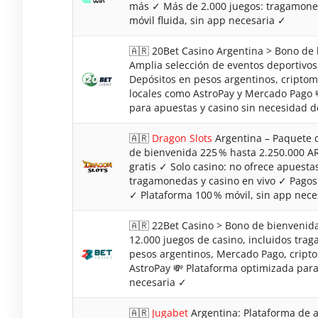
más ✓ Más de 2.000 juegos: tragamoned
móvil fluida, sin app necesaria ✓
🇦🇷 20Bet Casino Argentina > Bono de
Amplia selección de eventos deportivos
Depósitos en pesos argentinos, cripto
locales como AstroPay y Mercado Pago 
para apuestas y casino sin necesidad 
🇦🇷
Dragon Slots
Argentina – Paquete 
de bienvenida 225 % hasta 2.250.000 AR
gratis ✓ Solo casino: no ofrece apuest
tragamonedas y casino en vivo ✓ Pagos 
✓ Plataforma 100 % móvil, sin app nece
🇦🇷 22Bet Casino > Bono de bienvenid
12.000 juegos de casino, incluidos tra
pesos argentinos, Mercado Pago, cript
AstroPay 💸 Plataforma optimizada para
necesaria ✓
🇦🇷
Jugabet
Argentina: Plataforma de a