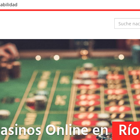
sabilidad
Casinos Online en
Rí