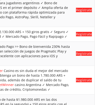
para jugadores argentinos ✓ Bono de
S en el primer depósito ✓ Amplia oferta de
Regístrate
vo con plataforma rápida optimizada para
o Pago, AstroPay, Skrill, Neteller y
.130.000 ARS + 150 giros gratis ✓ Seguro ✓
Regístrate
d ✓ Mercado Pago, Pago Fácil y Rapipago ✓
cado Pago >> Bono de bienvenida 230% hasta
an selección de juegos de Pragmatic Play y
Regístrate
xcelente con aplicaciones para iOS y
er
Casino es sin duda el mejor del mercado
obtenga un bono de hasta 1.780.000 ARS +
nida, además de duplicar el saldo de tu
Regístrate
etWinner
casino Argentina ✓ Mercado Pago,
etas de crédito, Criptomonedas ✓
 de hasta $1.980.000 ARS en las dos
RS en la segunda) + 150 giros gratis con el