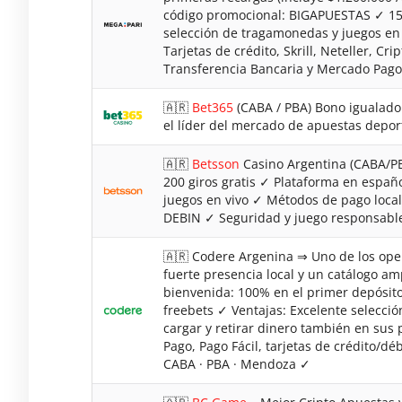
código promocional: BIGAPUESTAS ✓ 15%
selección de tragamonedas y juegos en
Tarjetas de crédito, Skrill, Neteller, Cr
Transferencia Bancaria y Mercado Pag
🇦🇷
Bet365
(CABA / PBA) Bono igualado
el líder del mercado de apuestas depo
🇦🇷
Betsson
Casino Argentina (CABA/PB
200 giros gratis ✓ Plataforma en espa
juegos en vivo ✓ Métodos de pago local
DEBIN ✓ Seguridad y juego responsabl
🇦🇷 Codere Argenina ⇒ Uno de los ope
fuerte presencia local y un catálogo a
bienvenida: 100% en el primer depósit
freebets ✓ Ventajas: Excelente selecció
cargar y retirar dinero también en sus
Pago, Pago Fácil, tarjetas de crédito/dé
CABA · PBA · Mendoza ✓