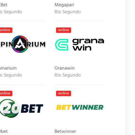
2Bet
Megapari
ío Segundo
Río Segundo
online
online
pinarium
Granawin
ío Segundo
Río Segundo
online
online
0bet
Betwinner