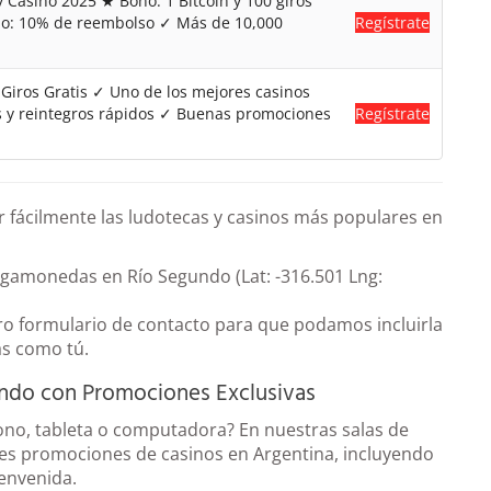
 Casino 2025 ★ Bono: 1 Bitcoin y 100 giros
io: 10% de reembolso ✓ Más de 10,000
Regístrate
Giros Gratis ✓ Uno de los mejores casinos
os y reintegros rápidos ✓ Buenas promociones
Regístrate
ar fácilmente las ludotecas y casinos más populares en
gamonedas en Río Segundo (Lat: -316.501 Lng:
tro formulario de contacto para que podamos incluirla
as como tú.
undo con Promociones Exclusivas
ono, tableta o computadora? En nuestras salas de
ores promociones de casinos en Argentina, incluyendo
ienvenida.