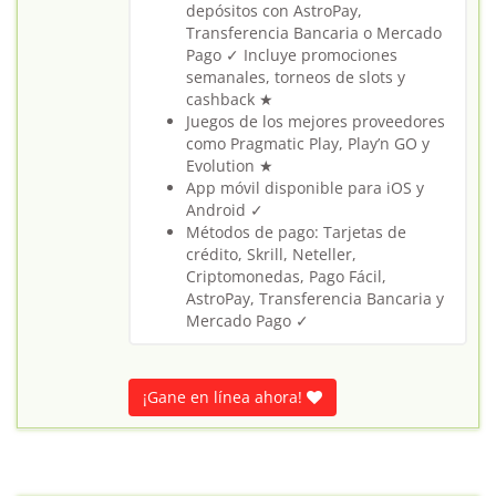
depósitos con AstroPay,
Transferencia Bancaria o Mercado
Pago ✓ Incluye promociones
semanales, torneos de slots y
cashback ★
Juegos de los mejores proveedores
como Pragmatic Play, Play’n GO y
Evolution ★
App móvil disponible para iOS y
Android ✓
Métodos de pago: Tarjetas de
crédito, Skrill, Neteller,
Criptomonedas, Pago Fácil,
AstroPay, Transferencia Bancaria y
Mercado Pago ✓
¡Gane en línea ahora!