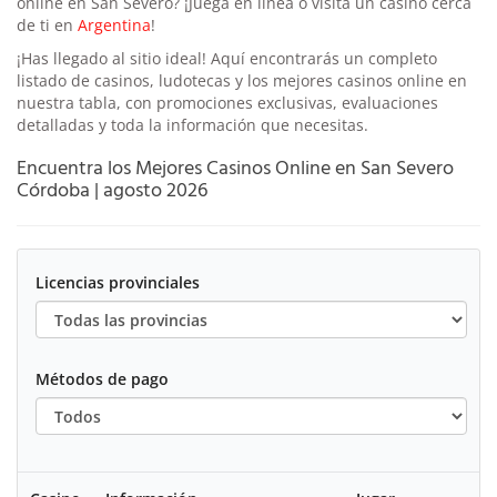
online en San Severo? ¡Juega en línea o visita un casino cerca
de ti en
Argentina
!
¡Has llegado al sitio ideal! Aquí encontrarás un completo
listado de casinos, ludotecas y los mejores casinos online en
nuestra tabla, con promociones exclusivas, evaluaciones
detalladas y toda la información que necesitas.
Encuentra los Mejores Casinos Online en San Severo
Córdoba | agosto 2026
Licencias provinciales
Métodos de pago