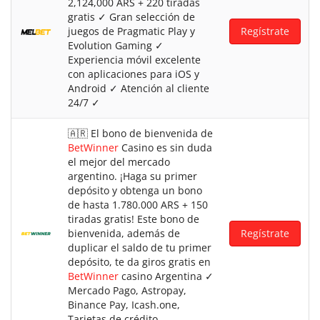
2,124,000 ARS + 220 tiradas
gratis ✓ Gran selección de
juegos de Pragmatic Play y
Regístrate
Evolution Gaming ✓
Experiencia móvil excelente
con aplicaciones para iOS y
Android ✓ Atención al cliente
24/7 ✓
🇦🇷 El bono de bienvenida de
BetWinner
Casino es sin duda
el mejor del mercado
argentino. ¡Haga su primer
depósito y obtenga un bono
de hasta 1.780.000 ARS + 150
tiradas gratis! Este bono de
bienvenida, además de
Regístrate
duplicar el saldo de tu primer
depósito, te da giros gratis en
BetWinner
casino Argentina ✓
Mercado Pago, Astropay,
Binance Pay, Icash.one,
Tarjetas de crédito,