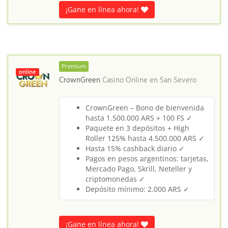
¡Gane en línea ahora!
Premium
online
CrownGreen
Casino Online en
San Severo
CrownGreen – Bono de bienvenida
hasta 1.500.000 ARS + 100 FS ✓
Paquete en 3 depósitos + High
Roller 125% hasta 4.500.000 ARS ✓
Hasta 15% cashback diario ✓
Pagos en pesos argentinos: tarjetas,
Mercado Pago, Skrill, Neteller y
criptomonedas ✓
Depósito mínimo: 2.000 ARS ✓
¡Gane en línea ahora!