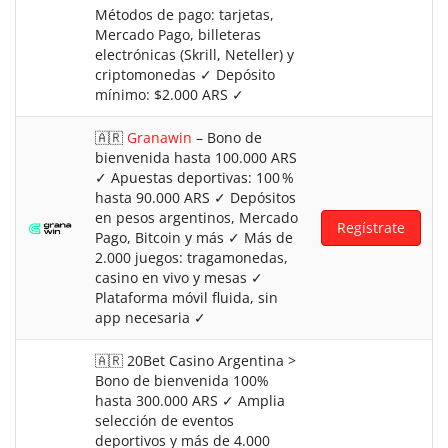
Métodos de pago: tarjetas,
Mercado Pago, billeteras
electrónicas (Skrill, Neteller) y
criptomonedas ✓ Depósito
mínimo: $2.000 ARS ✓
🇦🇷
Granawin
– Bono de
bienvenida hasta 100.000 ARS
✓ Apuestas deportivas: 100 %
hasta 90.000 ARS ✓ Depósitos
en pesos argentinos, Mercado
Regístrate
Pago, Bitcoin y más ✓ Más de
2.000 juegos: tragamonedas,
casino en vivo y mesas ✓
Plataforma móvil fluida, sin
app necesaria ✓
🇦🇷 20Bet Casino Argentina >
Bono de bienvenida 100%
hasta 300.000 ARS ✓ Amplia
selección de eventos
deportivos y más de 4.000