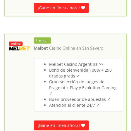
¡Gane en línea ahora!
Premium
online
Melbet
Casino Online en
San Severo
Melbet Casino Argentina >>
Bono de bienvenida 100% + 290
tiradas gratis ✓
Gran selección de juegos de
Pragmatic Play y Evolution Gaming
✓
Buen proveedor de apuestas ✓
Atención al cliente 24/7 ✓
¡Gane en línea ahora!