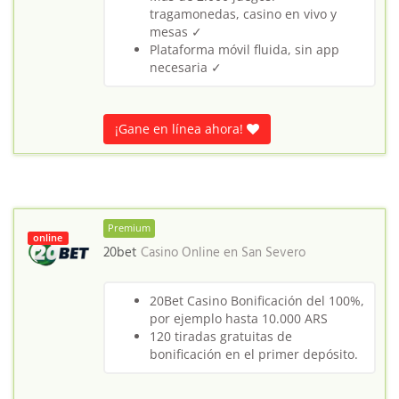
tragamonedas, casino en vivo y
mesas ✓
Plataforma móvil fluida, sin app
necesaria ✓
¡Gane en línea ahora!
Premium
online
20bet
Casino Online en
San Severo
20Bet Casino Bonificación del 100%,
por ejemplo hasta 10.000 ARS
120 tiradas gratuitas de
bonificación en el primer depósito.