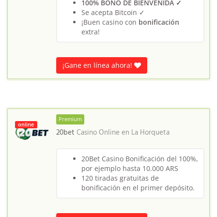
100% BONO DE BIENVENIDA ✓
Se acepta Bitcoin ✓
¡Buen casino con
bonificación
extra!
¡Gane en línea ahora!
Premium
online
20bet
Casino Online en
La Horqueta
20Bet Casino Bonificación del 100%,
por ejemplo hasta 10.000 ARS
120 tiradas gratuitas de
bonificación en el primer depósito.