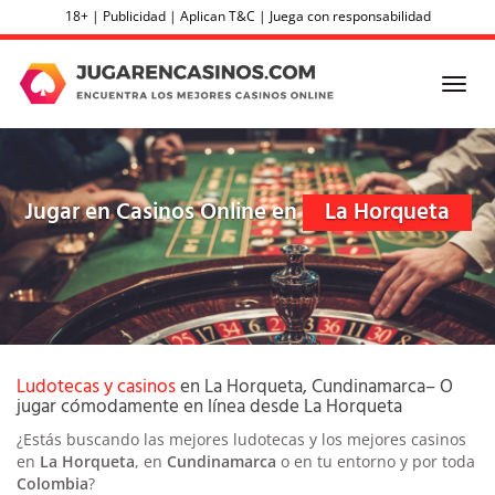
Skip
18+ | Publicidad | Aplican T&C | Juega con responsabilidad
to
main
content
Toggl
navig
Jugar en Casinos Online en
La Horqueta
Ludotecas y casinos
en La Horqueta, Cundinamarca– O
jugar cómodamente en línea desde La Horqueta
¿Estás buscando las mejores ludotecas y los mejores casinos
en
La Horqueta
, en
Cundinamarca
o en tu entorno
y por toda
Colombia
?