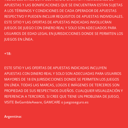
APUESTAS Y LAS BONIFICACIONES QUE SE ENCUENTRAN ESTÁN SUJETAS
A LOS TÉRMINOS Y CONDICIONES DE CADA OPERADOR DE APUESTAS
RESPECTIVO Y PUEDEN INCLUIR REQUISITOS DE APUESTAS INDIVIDUALES.
ESTE SITIO Y LAS OFERTAS DE APUESTAS INDICADAS INVOLUCRAN
JUEGOS DE JUEGO CON DINERO REAL Y SOLO SON ADECUADOS PARA
USUARIOS DE EDAD LEGAL EN JURISDICCIONES DONDE SE PERMITEN LOS
JUEGOS EN LÍNEA.
+18:
ESTE SITIO Y LAS OFERTAS DE APUESTAS INDICADAS INCLUYEN
APUESTAS CON DINERO REAL Y SOLO SON ADECUADAS PARA USUARIOS
MAYORES DE 18 EN JURISDICCIONES DONDE SE PERMITEN LOS JUEGOS
EN LÍNEA. TODAS LAS MARCAS, LOGOS E IMÁGENES DE TERCEROS SON
PROPIEDAD DE SUS RESPECTIVOS DUEÑOS. CUALQUIER VISUALIZACIÓN Y
REFERENCIA A TERCEROS. SI CREE QUE TIENE UN PROBLEMA DE JUEGO,
VISITE BeGambleAware, GAMCARE o juegoseguro.es
Argentina: