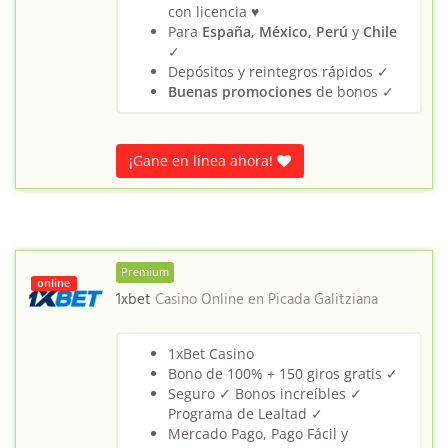
con licencia ♥
Para
España
,
México
,
Perú
y
Chile
✓
Depósitos y reintegros rápidos ✓
Buenas promociones
de bonos ✓
¡Gane en línea ahora!
Premium
online
1xbet
Casino Online en
Picada Galitziana
1xBet Casino
Bono de 100% + 150 giros gratis ✓
Seguro ✓ Bonos increíbles ✓
Programa de Lealtad ✓
Mercado Pago, Pago Fácil y