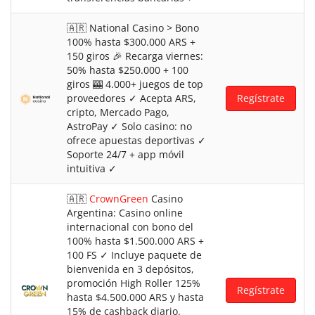
🇦🇷 National Casino > Bono
100% hasta $300.000 ARS +
150 giros 🎉 Recarga viernes:
50% hasta $250.000 + 100
giros 🎰 4.000+ juegos de top
proveedores ✓ Acepta ARS,
Regístrate
cripto, Mercado Pago,
AstroPay ✓ Solo casino: no
ofrece apuestas deportivas ✓
Soporte 24/7 + app móvil
intuitiva ✓
🇦🇷
CrownGreen
Casino
Argentina: Casino online
internacional con bono del
100% hasta $1.500.000 ARS +
100 FS ✓ Incluye paquete de
bienvenida en 3 depósitos,
promoción High Roller 125%
Regístrate
hasta $4.500.000 ARS y hasta
15% de cashback diario.