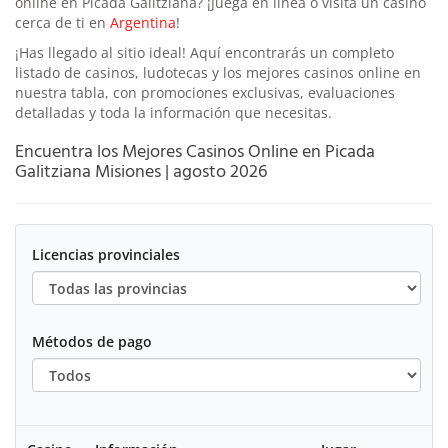
online en Picada Galitziana? ¡Juega en línea o visita un casino
cerca de ti en
Argentina
!
¡Has llegado al sitio ideal! Aquí encontrarás un completo
listado de casinos, ludotecas y los mejores casinos online en
nuestra tabla, con promociones exclusivas, evaluaciones
detalladas y toda la información que necesitas.
Encuentra los Mejores Casinos Online en Picada
Galitziana Misiones | agosto 2026
Licencias provinciales
Métodos de pago