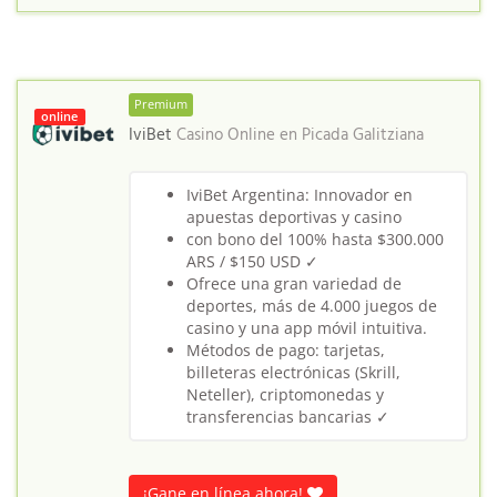
Premium
online
IviBet
Casino Online en
Picada Galitziana
IviBet Argentina: Innovador en
apuestas deportivas y casino
con bono del 100% hasta $300.000
ARS / $150 USD ✓
Ofrece una gran variedad de
deportes, más de 4.000 juegos de
casino y una app móvil intuitiva.
Métodos de pago: tarjetas,
billeteras electrónicas (Skrill,
Neteller), criptomonedas y
transferencias bancarias ✓
¡Gane en línea ahora!