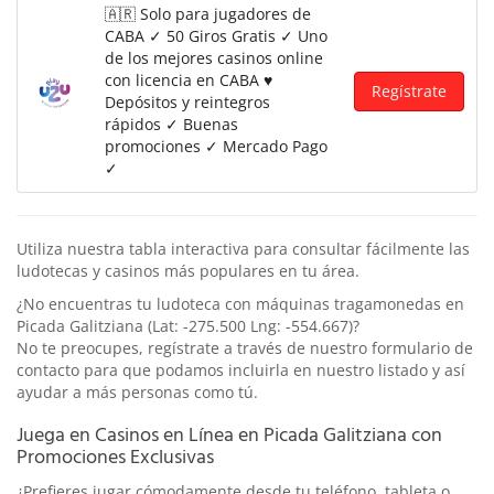
🇦🇷 Solo para jugadores de
CABA ✓ 50 Giros Gratis ✓ Uno
de los mejores casinos online
con licencia en CABA ♥
Regístrate
Depósitos y reintegros
rápidos ✓ Buenas
promociones ✓ Mercado Pago
✓
Utiliza nuestra tabla interactiva para consultar fácilmente las
ludotecas y casinos más populares en tu área.
¿No encuentras tu ludoteca con máquinas tragamonedas en
Picada Galitziana (Lat: -275.500 Lng: -554.667)?
No te preocupes, regístrate a través de nuestro formulario de
contacto para que podamos incluirla en nuestro listado y así
ayudar a más personas como tú.
Juega en Casinos en Línea en Picada Galitziana con
Promociones Exclusivas
¿Prefieres jugar cómodamente desde tu teléfono, tableta o