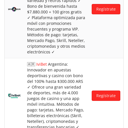
variedad y retiros rápidos ✓
Bono de bienvenida hasta
Regístrate
$7.880.000 + 100 giros gratis
✓ Plataforma optimizada para
móvil con promociones
frecuentes y programa VIP.
Métodos de pago: tarjetas,
Mercado Pago, Skrill, Neteller,
criptomonedas y otros medios
electrónicos ✓
🇦🇷
IviBet
Argentina:
Innovador en apuestas
deportivas y casino con bono
del 100% hasta $300.000 ARS
✓ Ofrece una gran variedad
de deportes, más de 4.000
Regístrate
juegos de casino y una app
móvil intuitiva. Métodos de
pago: tarjetas, Mercado Pago,
billeteras electrónicas (Skrill,
Neteller), criptomonedas y
transferencias bancarias ✓