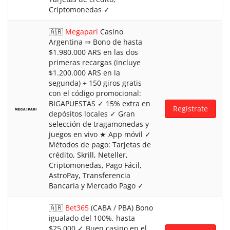
Criptomonedas ✓
🇦🇷
Megapari
Casino
Argentina ⇒ Bono de hasta
$1.980.000 ARS en las dos
primeras recargas (incluye
$1.200.000 ARS en la
segunda) + 150 giros gratis
con el código promocional:
BIGAPUESTAS ✓ 15% extra en
Regístrate
depósitos locales ✓ Gran
selección de tragamonedas y
juegos en vivo ★ App móvil ✓
Métodos de pago: Tarjetas de
crédito, Skrill, Neteller,
Criptomonedas, Pago Fácil,
AstroPay, Transferencia
Bancaria y Mercado Pago ✓
🇦🇷
Bet365
(CABA / PBA) Bono
igualado del 100%, hasta
$25.000 ✓ Buen casino en el