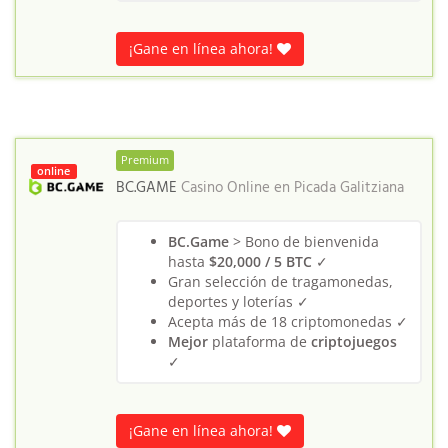
¡Gane en línea ahora!
Premium
online
BC.GAME
Casino Online en
Picada Galitziana
BC.Game
> Bono de bienvenida
hasta
$20,000 / 5 BTC
✓
Gran selección de tragamonedas,
deportes y loterías ✓
Acepta más de 18 criptomonedas ✓
Mejor
plataforma de
criptojuegos
✓
¡Gane en línea ahora!