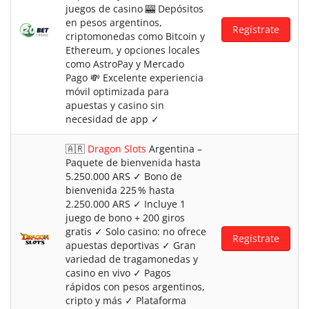
juegos de casino 🎰 Depósitos
en pesos argentinos,
Regístrate
criptomonedas como Bitcoin y
Ethereum, y opciones locales
como AstroPay y Mercado
Pago 💸 Excelente experiencia
móvil optimizada para
apuestas y casino sin
necesidad de app ✓
🇦🇷
Dragon Slots
Argentina –
Paquete de bienvenida hasta
5.250.000 ARS ✓ Bono de
bienvenida 225 % hasta
2.250.000 ARS ✓ Incluye 1
juego de bono + 200 giros
gratis ✓ Solo casino: no ofrece
Regístrate
apuestas deportivas ✓ Gran
variedad de tragamonedas y
casino en vivo ✓ Pagos
rápidos con pesos argentinos,
cripto y más ✓ Plataforma