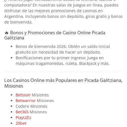
computadora? En nuestras salas de juegos en línea, puedes
disfrutar de las mejores promociones de casinos en
Argentina, incluyendo bonos sin depósito, giros gratis y bonos
de bienvenida.
🔥 Bonos y Promociones de Casino Online Picada
Galitziana
Bonos de bienvenida 2026: Obtén un saldo inicial
gratuito sin necesidad de hacer un depósito.
Bonificaciones por tu primer ingreso: Juega en
máquinas tragamonedas, ruleta, Blackjack y más.
Los Casinos Online más Populares en Picada Galitziana,
Misiones
Betsson
Misiones
Betwarrior
Misiones
Codere Misiones
Bet365
Misiones
PlayUZU
20bet