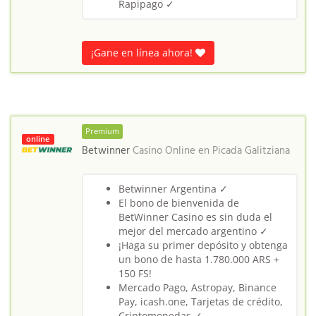
Rapipago ✓
¡Gane en línea ahora!
Premium
online
Betwinner
Casino Online en
Picada Galitziana
Betwinner Argentina ✓
El bono de bienvenida de
BetWinner Casino es sin duda el
mejor del mercado argentino ✓
¡Haga su primer depósito y obtenga
un bono de hasta 1.780.000 ARS +
150 FS!
Mercado Pago, Astropay, Binance
Pay, icash.one, Tarjetas de crédito,
Criptomonedas ✓