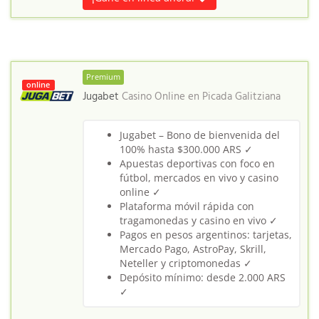
Premium
online
Jugabet
Casino Online en
Picada Galitziana
Jugabet – Bono de bienvenida del
100% hasta $300.000 ARS ✓
Apuestas deportivas con foco en
fútbol, mercados en vivo y casino
online ✓
Plataforma móvil rápida con
tragamonedas y casino en vivo ✓
Pagos en pesos argentinos: tarjetas,
Mercado Pago, AstroPay, Skrill,
Neteller y criptomonedas ✓
Depósito mínimo: desde 2.000 ARS
✓