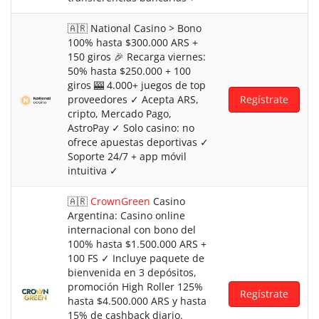
🇦🇷 National Casino > Bono
100% hasta $300.000 ARS +
150 giros 🎉 Recarga viernes:
50% hasta $250.000 + 100
giros 🎰 4.000+ juegos de top
proveedores ✓ Acepta ARS,
Regístrate
cripto, Mercado Pago,
AstroPay ✓ Solo casino: no
ofrece apuestas deportivas ✓
Soporte 24/7 + app móvil
intuitiva ✓
🇦🇷
CrownGreen
Casino
Argentina: Casino online
internacional con bono del
100% hasta $1.500.000 ARS +
100 FS ✓ Incluye paquete de
bienvenida en 3 depósitos,
promoción High Roller 125%
Regístrate
hasta $4.500.000 ARS y hasta
15% de cashback diario.