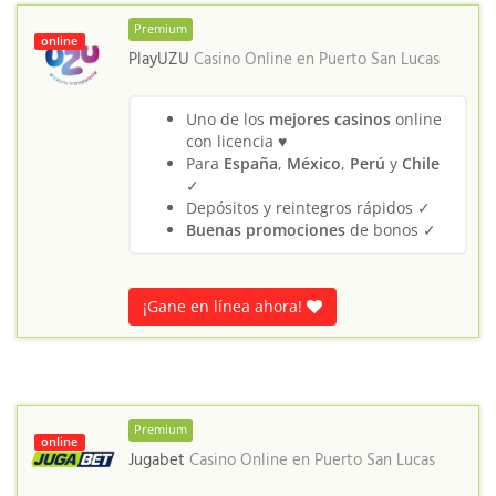
Premium
online
PlayUZU
Casino Online en
Puerto San Lucas
Uno de los
mejores casinos
online
con licencia ♥
Para
España
,
México
,
Perú
y
Chile
✓
Depósitos y reintegros rápidos ✓
Buenas promociones
de bonos ✓
¡Gane en línea ahora!
Premium
online
Jugabet
Casino Online en
Puerto San Lucas