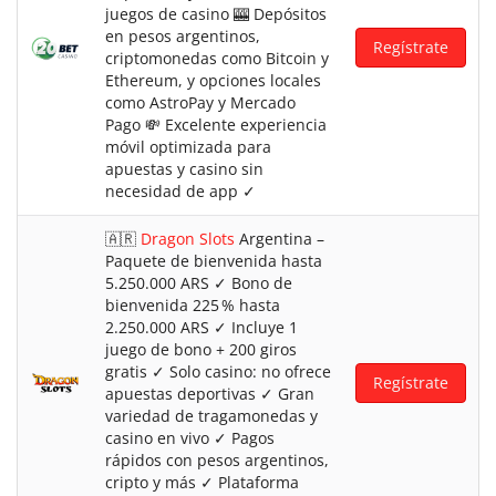
juegos de casino 🎰 Depósitos
en pesos argentinos,
Regístrate
criptomonedas como Bitcoin y
Ethereum, y opciones locales
como AstroPay y Mercado
Pago 💸 Excelente experiencia
móvil optimizada para
apuestas y casino sin
necesidad de app ✓
🇦🇷
Dragon Slots
Argentina –
Paquete de bienvenida hasta
5.250.000 ARS ✓ Bono de
bienvenida 225 % hasta
2.250.000 ARS ✓ Incluye 1
juego de bono + 200 giros
gratis ✓ Solo casino: no ofrece
Regístrate
apuestas deportivas ✓ Gran
variedad de tragamonedas y
casino en vivo ✓ Pagos
rápidos con pesos argentinos,
cripto y más ✓ Plataforma