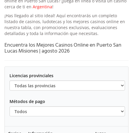
online en Puerto San Lucas? ¡Juega en línea o visita un casino
cerca de ti en
Argentina
!
¡Has llegado al sitio ideal! Aquí encontrarás un completo
listado de casinos, ludotecas y los mejores casinos online en
nuestra tabla, con promociones exclusivas, evaluaciones
detalladas y toda la información que necesitas.
Encuentra los Mejores Casinos Online en Puerto San
Lucas Misiones | agosto 2026
Licencias provinciales
Métodos de pago