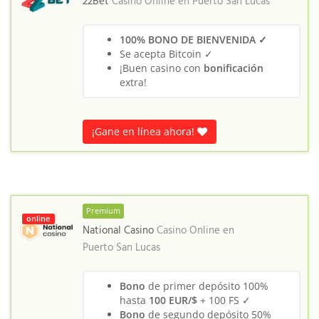
22Bet
Casino Online en
Puerto San Lucas
100% BONO DE BIENVENIDA ✓
Se acepta Bitcoin ✓
¡Buen casino con
bonificación
extra!
¡Gane en línea ahora!
Premium
online
National Casino
Casino Online en
Puerto San Lucas
Bono
de primer depósito 100%
hasta
100 EUR/$
+ 100 FS ✓
Bono
de segundo depósito 50%