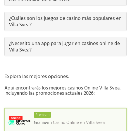
¿Cuáles son los juegos de casino más populares en
Villa Svea?
¿Necesito una app para jugar en casinos online de
Villa Svea?
Explora las mejores opciones:
Aquí encontrarás los mejores casinos Online Villa Svea,
incluyendo las promociones actuales 2026:
Premium
online
Granawin
Casino Online en
Villa Svea