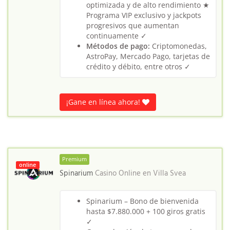
optimizada y de alto rendimiento ★
Programa VIP exclusivo y jackpots
progresivos que aumentan
continuamente ✓
Métodos de pago:
Criptomonedas,
AstroPay, Mercado Pago, tarjetas de
crédito y débito, entre otros ✓
¡Gane en línea ahora!
Premium
online
Spinarium
Casino Online en
Villa Svea
Spinarium – Bono de bienvenida
hasta $7.880.000 + 100 giros gratis
✓