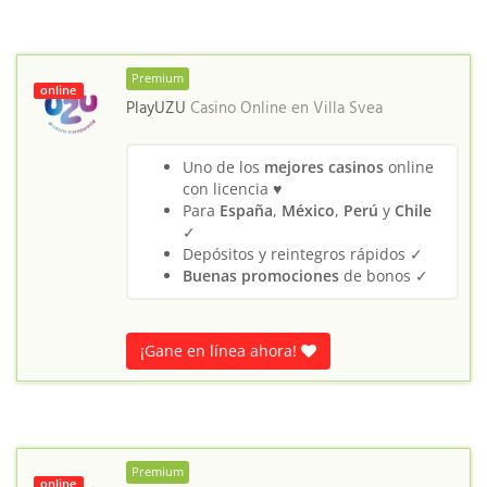
Premium
online
PlayUZU
Casino Online en
Villa Svea
Uno de los
mejores casinos
online
con licencia ♥
Para
España
,
México
,
Perú
y
Chile
✓
Depósitos y reintegros rápidos ✓
Buenas promociones
de bonos ✓
¡Gane en línea ahora!
Premium
online