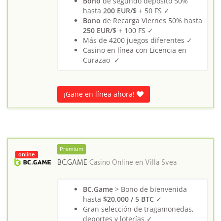
Bono
de segundo depósito 50%
hasta
200 EUR/$
+ 50 FS ✓
Bono
de Recarga Viernes 50% hasta
250 EUR/$
+ 100 FS ✓
Más de 4200 juegos diferentes ✓
Casino en línea con Licencia en
Curazao ✓
¡Gane en línea ahora!
Premium
online
BC.GAME
Casino Online en
Villa Svea
BC.Game
> Bono de bienvenida
hasta
$20,000 / 5 BTC
✓
Gran selección de tragamonedas,
deportes y loterías ✓