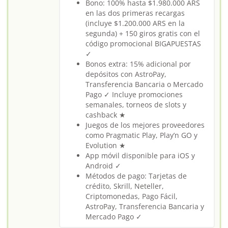
Bono: 100% hasta $1.980.000 ARS
en las dos primeras recargas
(incluye $1.200.000 ARS en la
segunda) + 150 giros gratis con el
código promocional BIGAPUESTAS
✓
Bonos extra: 15% adicional por
depósitos con AstroPay,
Transferencia Bancaria o Mercado
Pago ✓ Incluye promociones
semanales, torneos de slots y
cashback ★
Juegos de los mejores proveedores
como Pragmatic Play, Play’n GO y
Evolution ★
App móvil disponible para iOS y
Android ✓
Métodos de pago: Tarjetas de
crédito, Skrill, Neteller,
Criptomonedas, Pago Fácil,
AstroPay, Transferencia Bancaria y
Mercado Pago ✓