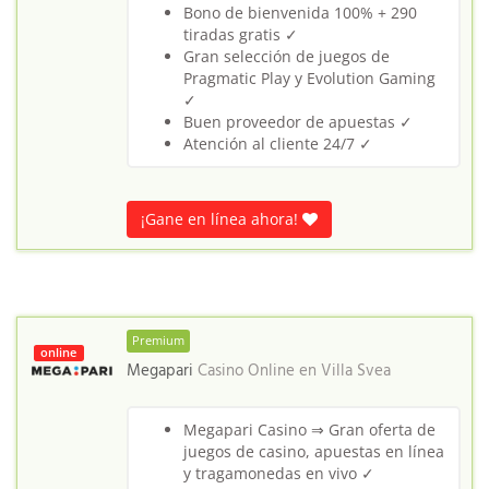
Bono de bienvenida 100% + 290
tiradas gratis ✓
Gran selección de juegos de
Pragmatic Play y Evolution Gaming
✓
Buen proveedor de apuestas ✓
Atención al cliente 24/7 ✓
¡Gane en línea ahora!
Premium
online
Megapari
Casino Online en
Villa Svea
Megapari Casino ⇒ Gran oferta de
juegos de casino, apuestas en línea
y tragamonedas en vivo ✓