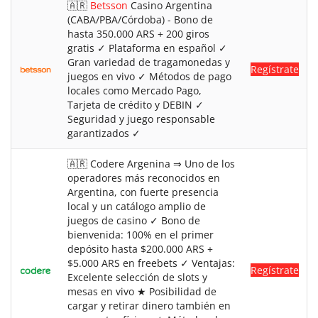
🇦🇷
Betsson
Casino Argentina
(CABA/PBA/Córdoba) - Bono de
hasta 350.000 ARS + 200 giros
gratis ✓ Plataforma en español ✓
Gran variedad de tragamonedas y
Regístrate
juegos en vivo ✓ Métodos de pago
locales como Mercado Pago,
Tarjeta de crédito y DEBIN ✓
Seguridad y juego responsable
garantizados ✓
🇦🇷 Codere Argenina ⇒ Uno de los
operadores más reconocidos en
Argentina, con fuerte presencia
local y un catálogo amplio de
juegos de casino ✓ Bono de
bienvenida: 100% en el primer
depósito hasta $200.000 ARS +
$5.000 ARS en freebets ✓ Ventajas:
Regístrate
Excelente selección de slots y
mesas en vivo ★ Posibilidad de
cargar y retirar dinero también en