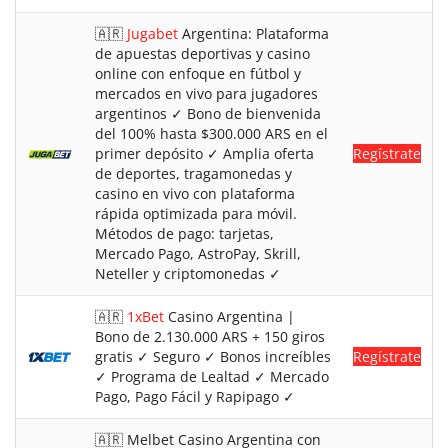
🇦🇷
Jugabet
Argentina: Plataforma
de apuestas deportivas y casino
online con enfoque en fútbol y
mercados en vivo para jugadores
argentinos ✓ Bono de bienvenida
del 100% hasta $300.000 ARS en el
primer depósito ✓ Amplia oferta
Regístrate
de deportes, tragamonedas y
casino en vivo con plataforma
rápida optimizada para móvil.
Métodos de pago: tarjetas,
Mercado Pago, AstroPay, Skrill,
Neteller y criptomonedas ✓
🇦🇷
1xBet
Casino Argentina |
Bono de 2.130.000 ARS + 150 giros
gratis ✓ Seguro ✓ Bonos increíbles
Regístrate
✓ Programa de Lealtad ✓ Mercado
Pago, Pago Fácil y Rapipago ✓
🇦🇷 Melbet Casino Argentina con