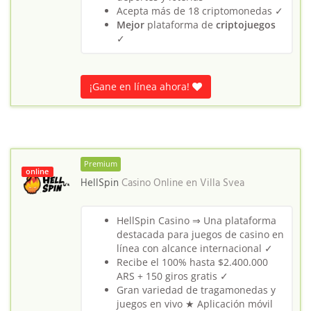
Acepta más de 18 criptomonedas ✓
Mejor
plataforma de
criptojuegos
✓
¡Gane en línea ahora!
Premium
online
HellSpin
Casino Online en
Villa Svea
HellSpin Casino ⇒ Una plataforma
destacada para juegos de casino en
línea con alcance internacional ✓
Recibe el 100% hasta $2.400.000
ARS + 150 giros gratis ✓
Gran variedad de tragamonedas y
juegos en vivo ★ Aplicación móvil