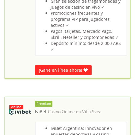
Gran selección de tragamonedas y
juegos de casino en vivo ✓
Promociones frecuentes y
programa VIP para jugadores
activos ✓
Pagos: tarjetas, Mercado Pago,
Skrill, Neteller y criptomonedas ✓
Depósito mínimo: desde 2.000 ARS
✓
¡Gane en línea ahora!
Premium
online
IviBet
Casino Online en
Villa Svea
IviBet Argentina: Innovador en
apuestas deportivas y casino