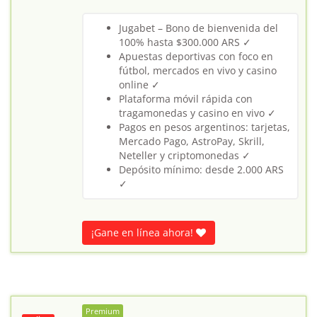
Jugabet – Bono de bienvenida del
100% hasta $300.000 ARS ✓
Apuestas deportivas con foco en
fútbol, mercados en vivo y casino
online ✓
Plataforma móvil rápida con
tragamonedas y casino en vivo ✓
Pagos en pesos argentinos: tarjetas,
Mercado Pago, AstroPay, Skrill,
Neteller y criptomonedas ✓
Depósito mínimo: desde 2.000 ARS
✓
¡Gane en línea ahora!
Premium